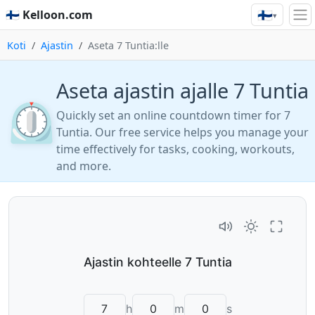
🇫🇮
🇫🇮 Kelloon.com
▾
Koti
Ajastin
Aseta 7 Tuntia:lle
Aseta ajastin ajalle 7 Tuntia
⏲️
Quickly set an online countdown timer for 7
Tuntia. Our free service helps you manage your
time effectively for tasks, cooking, workouts,
and more.
h
m
s