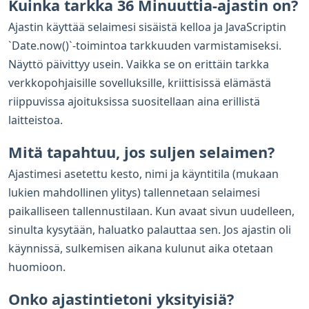
Kuinka tarkka 36 Minuuttia-ajastin on?
Ajastin käyttää selaimesi sisäistä kelloa ja JavaScriptin
`Date.now()`-toimintoa tarkkuuden varmistamiseksi.
Näyttö päivittyy usein. Vaikka se on erittäin tarkka
verkkopohjaisille sovelluksille, kriittisissä elämästä
riippuvissa ajoituksissa suositellaan aina erillistä
laitteistoa.
Mitä tapahtuu, jos suljen selaimen?
Ajastimesi asetettu kesto, nimi ja käyntitila (mukaan
lukien mahdollinen ylitys) tallennetaan selaimesi
paikalliseen tallennustilaan. Kun avaat sivun uudelleen,
sinulta kysytään, haluatko palauttaa sen. Jos ajastin oli
käynnissä, sulkemisen aikana kulunut aika otetaan
huomioon.
Onko ajastintietoni yksityisiä?