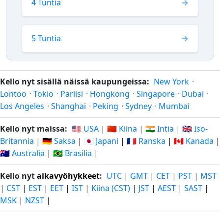
4 Tuntia
5 Tuntia
Kello nyt sisällä näissä kaupungeissa:
New York
·
Lontoo
·
Tokio
·
Pariisi
·
Hongkong
·
Singapore
·
Dubai
·
Los Angeles
·
Shanghai
·
Peking
·
Sydney
·
Mumbai
Kello nyt maissa:
🇺🇸 USA
|
🇨🇳 Kiina
|
🇮🇳 Intia
|
🇬🇧 Iso-
Britannia
|
🇩🇪 Saksa
|
🇯🇵 Japani
|
🇫🇷 Ranska
|
🇨🇦 Kanada
|
🇦🇺 Australia
|
🇧🇷 Brasilia
|
Kello nyt
aikavyöhykkeet
:
UTC
|
GMT
|
CET
|
PST
|
MST
|
CST
|
EST
|
EET
|
IST
|
Kiina (CST)
|
JST
|
AEST
|
SAST
|
MSK
|
NZST
|