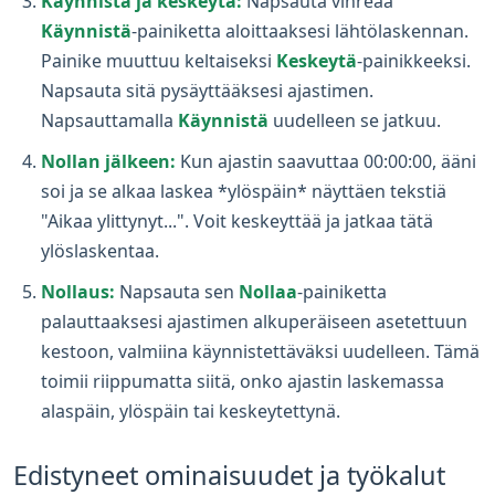
Käynnistä ja keskeytä:
Napsauta vihreää
Käynnistä
-painiketta aloittaaksesi lähtölaskennan.
Painike muuttuu keltaiseksi
Keskeytä
-painikkeeksi.
Napsauta sitä pysäyttääksesi ajastimen.
Napsauttamalla
Käynnistä
uudelleen se jatkuu.
Nollan jälkeen:
Kun ajastin saavuttaa 00:00:00, ääni
soi ja se alkaa laskea *ylöspäin* näyttäen tekstiä
"Aikaa ylittynyt...". Voit keskeyttää ja jatkaa tätä
ylöslaskentaa.
Nollaus:
Napsauta sen
Nollaa
-painiketta
palauttaaksesi ajastimen alkuperäiseen asetettuun
kestoon, valmiina käynnistettäväksi uudelleen. Tämä
toimii riippumatta siitä, onko ajastin laskemassa
alaspäin, ylöspäin tai keskeytettynä.
Edistyneet ominaisuudet ja työkalut