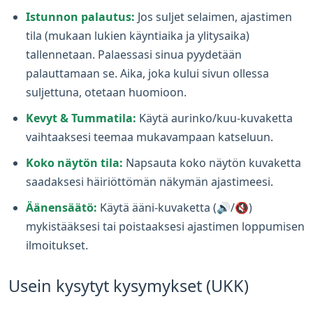
Istunnon palautus:
Jos suljet selaimen, ajastimen
tila (mukaan lukien käyntiaika ja ylitysaika)
tallennetaan. Palaessasi sinua pyydetään
palauttamaan se. Aika, joka kului sivun ollessa
suljettuna, otetaan huomioon.
Kevyt & Tummatila:
Käytä aurinko/kuu-kuvaketta
vaihtaaksesi teemaa mukavampaan katseluun.
Koko näytön tila:
Napsauta koko näytön kuvaketta
saadaksesi häiriöttömän näkymän ajastimeesi.
Äänensäätö:
Käytä ääni-kuvaketta (🔊/🔇)
mykistääksesi tai poistaaksesi ajastimen loppumisen
ilmoitukset.
Usein kysytyt kysymykset (UKK)