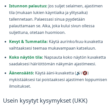
Istunnon palautus:
Jos suljet selaimen, ajastimen
tila (mukaan lukien käyntiaika ja ylitysaika)
tallennetaan. Palaessasi sinua pyydetään
palauttamaan se. Aika, joka kului sivun ollessa
suljettuna, otetaan huomioon.
Kevyt & Tummatila:
Käytä aurinko/kuu-kuvaketta
vaihtaaksesi teemaa mukavampaan katseluun.
Koko näytön tila:
Napsauta koko näytön kuvaketta
saadaksesi häiriöttömän näkymän ajastimeesi.
Äänensäätö:
Käytä ääni-kuvaketta (🔊/🔇)
mykistääksesi tai poistaaksesi ajastimen loppumisen
ilmoitukset.
Usein kysytyt kysymykset (UKK)