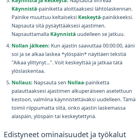
Käynnistä ja keskeytä:
Napsauta vihreää
Käynnistä
-painiketta aloittaaksesi lähtölaskennan.
Painike muuttuu keltaiseksi
Keskeytä
-painikkeeksi.
Napsauta sitä pysäyttääksesi ajastimen.
Napsauttamalla
Käynnistä
uudelleen se jatkuu.
Nollan jälkeen:
Kun ajastin saavuttaa 00:00:00, ääni
soi ja se alkaa laskea *ylöspäin* näyttäen tekstiä
"Aikaa ylittynyt...". Voit keskeyttää ja jatkaa tätä
ylöslaskentaa.
Nollaus:
Napsauta sen
Nollaa
-painiketta
palauttaaksesi ajastimen alkuperäiseen asetettuun
kestoon, valmiina käynnistettäväksi uudelleen. Tämä
toimii riippumatta siitä, onko ajastin laskemassa
alaspäin, ylöspäin tai keskeytettynä.
Edistyneet ominaisuudet ja työkalut