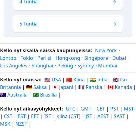
4 Tuntia
5 Tuntia
Kello nyt sisällä näissä kaupungeissa:
New York
·
Lontoo
·
Tokio
·
Pariisi
·
Hongkong
·
Singapore
·
Dubai
·
Los Angeles
·
Shanghai
·
Peking
·
Sydney
·
Mumbai
Kello nyt maissa:
🇺🇸 USA
|
🇨🇳 Kiina
|
🇮🇳 Intia
|
🇬🇧 Iso-
Britannia
|
🇩🇪 Saksa
|
🇯🇵 Japani
|
🇫🇷 Ranska
|
🇨🇦 Kanada
|
🇦🇺 Australia
|
🇧🇷 Brasilia
|
Kello nyt
aikavyöhykkeet
:
UTC
|
GMT
|
CET
|
PST
|
MST
|
CST
|
EST
|
EET
|
IST
|
Kiina (CST)
|
JST
|
AEST
|
SAST
|
MSK
|
NZST
|