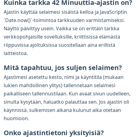
Kuinka tarkka 42 Minuuttia-ajastin on?
Ajastin käyttää selaimesi sisäistä kelloa ja JavaScriptin
`Date.now()`-toimintoa tarkkuuden varmistamiseksi.
Näyttö päivittyy usein. Vaikka se on erittäin tarkka
verkkopohjaisille sovelluksille, kriittisissä elämästä
riippuvissa ajoituksissa suositellaan aina erillistä
laitteistoa.
Mitä tapahtuu, jos suljen selaimen?
Ajastimesi asetettu kesto, nimi ja käyntitila (mukaan
lukien mahdollinen ylitys) tallennetaan selaimesi
paikalliseen tallennustilaan. Kun avaat sivun uudelleen,
sinulta kysytään, haluatko palauttaa sen. Jos ajastin oli
käynnissä, sulkemisen aikana kulunut aika otetaan
huomioon.
Onko ajastintietoni yksityisiä?