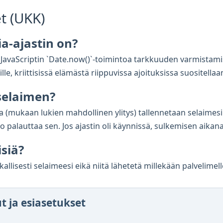
t (UKK)
a-ajastin on?
ja JavaScriptin `Date.now()`-toimintoa tarkkuuden varmistami
le, kriittisissä elämästä riippuvissa ajoituksissa suositellaan 
 selaimen?
ila (mukaan lukien mahdollinen ylitys) tallennetaan selaimesi
ko palauttaa sen. Jos ajastin oli käynnissä, sulkemisen aik
isiä?
kallisesti selaimeesi eikä niitä lähetetä millekään palvelimell
ut ja esiasetukset