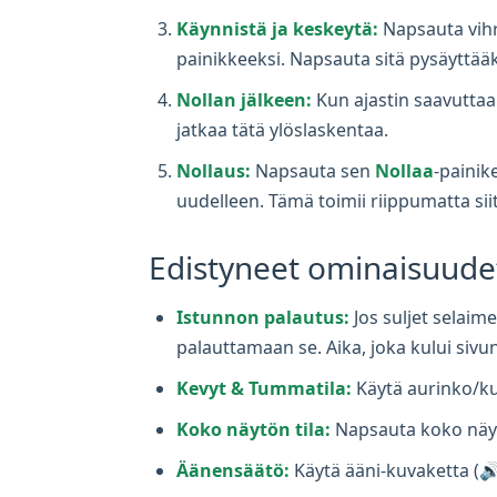
Käynnistä ja keskeytä:
Napsauta vih
painikkeeksi. Napsauta sitä pysäyttää
Nollan jälkeen:
Kun ajastin saavuttaa 0
jatkaa tätä ylöslaskentaa.
Nollaus:
Napsauta sen
Nollaa
-painik
uudelleen. Tämä toimii riippumatta sii
Edistyneet ominaisuudet
Istunnon palautus:
Jos suljet selaime
palauttamaan se. Aika, joka kului sivu
Kevyt & Tummatila:
Käytä aurinko/k
Koko näytön tila:
Napsauta koko näyt
Äänensäätö:
Käytä ääni-kuvaketta (🔊