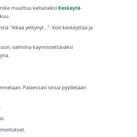
ainike muuttuu keltaiseksi
Keskeytä
-
tkuu.
iä "Aikaa ylittynyt...". Voit keskeyttää ja
toon, valmiina käynnistettäväksi
tynä.
allennetaan. Palaessasi sinua pyydetään
.
i.
lmoitukset.