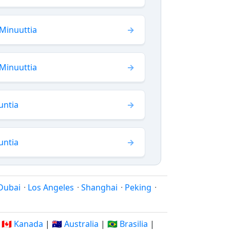
Minuuttia
Minuuttia
untia
untia
Dubai
·
Los Angeles
·
Shanghai
·
Peking
·
|
🇨🇦 Kanada
|
🇦🇺 Australia
|
🇧🇷 Brasilia
|