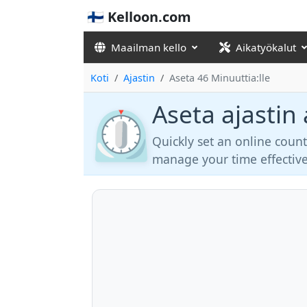
🇫🇮 Kelloon.com
Maailman kello
Aikatyökalut
Koti
Ajastin
Aseta 46 Minuuttia:lle
Aseta ajastin 
⏲️
Quickly set an online coun
manage your time effective