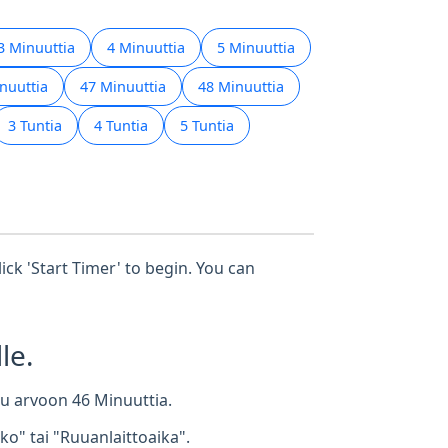
3 Minuuttia
4 Minuuttia
5 Minuuttia
nuuttia
47 Minuuttia
48 Minuuttia
3 Tuntia
4 Tuntia
5 Tuntia
ick 'Start Timer' to begin. You can
le.
ttu arvoon 46 Minuuttia.
o" tai "Ruuanlaittoaika".