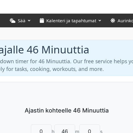
Sää
Kalenteri ja tapahtumat
Aurink
ajalle 46 Minuuttia
tdown timer for 46 Minuuttia. Our free service helps y
ly for tasks, cooking, workouts, and more.
h
m
s