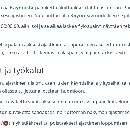
reää
Käynnistä
-painiketta aloittaaksesi lähtölaskennan. P
ksesi ajastimen. Napsauttamalla
Käynnistä
uudelleen se ja
0:00:00, ääni soi ja se alkaa laskea *ylöspäin* näyttäen tekst
etta palauttaaksesi ajastimen alkuperäiseen asetettuun kes
tä, onko ajastin laskemassa alaspäin, ylöspäin tai keskeytet
 ja työkalut
n, ajastimen tila (mukaan lukien käyntiaika ja ylitysaika) t
n ollessa suljettuna, otetaan huomioon.
uu-kuvaketta vaihtaaksesi teemaa mukavampaan katseluun
ön kuvaketta saadaksesi häiriöttömän näkymän ajastimees
/🔇) mykistääksesi tai poistaaksesi ajastimen loppumisen i