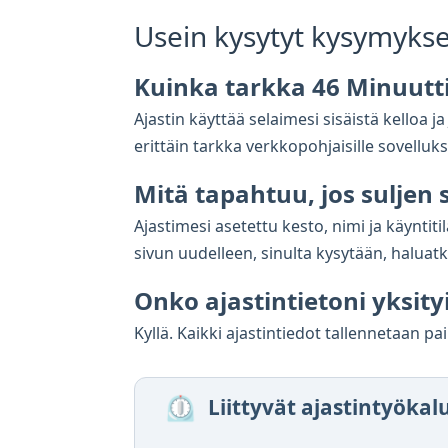
Usein kysytyt kysymykse
Kuinka tarkka 46 Minuutti
Ajastin käyttää selaimesi sisäistä kelloa 
erittäin tarkka verkkopohjaisille sovelluksil
Mitä tapahtuu, jos suljen
Ajastimesi asetettu kesto, nimi ja käyntit
sivun uudelleen, sinulta kysytään, haluat
Onko ajastintietoni yksity
Kyllä. Kaikki ajastintiedot tallennetaan pai
⏲️
Liittyvät ajastintyökal