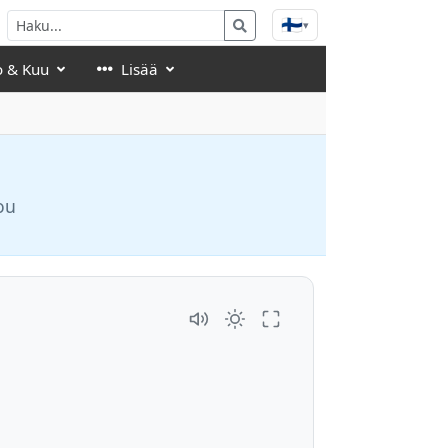
🇫🇮
▾
o & Kuu
Lisää
ou