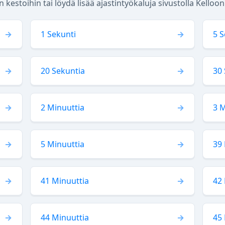
 kestoihin tai löydä lisää ajastintyökaluja sivustolla Kelloo
1 Sekunti
5 S
20 Sekuntia
30 
2 Minuuttia
3 M
5 Minuuttia
39 
41 Minuuttia
42 
44 Minuuttia
45 