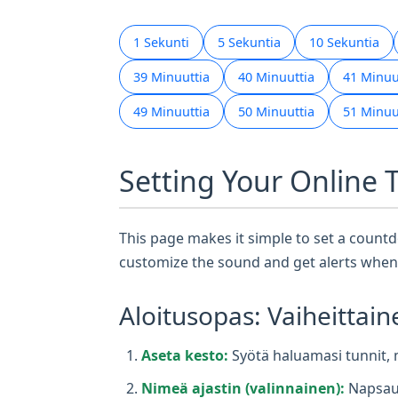
1 Sekunti
5 Sekuntia
10 Sekuntia
39 Minuuttia
40 Minuuttia
41 Minuu
49 Minuuttia
50 Minuuttia
51 Minuu
Setting Your Online 
This page makes it simple to set a countdo
customize the sound and get alerts when 
Aloitusopas: Vaiheittain
Aseta kesto:
Syötä haluamasi tunnit, m
Nimeä ajastin (valinnainen):
Napsaut