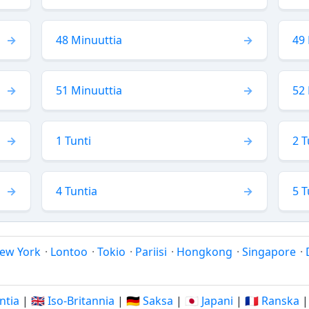
48 Minuuttia
49 
51 Minuuttia
52 
1 Tunti
2 T
4 Tuntia
5 T
ew York
·
Lontoo
·
Tokio
·
Pariisi
·
Hongkong
·
Singapore
·
Intia
|
🇬🇧 Iso-Britannia
|
🇩🇪 Saksa
|
🇯🇵 Japani
|
🇫🇷 Ranska