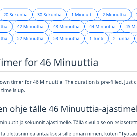
20 Sekuntia
30 Sekuntia
1 Minuutti
2 Minuuttia
ttia
42 Minuuttia
43 Minuuttia
44 Minuuttia
45 Mi
ttia
52 Minuuttia
53 Minuuttia
1 Tunti
2 Tuntia
Timer for 46 Minuuttia
wn timer for 46 Minuuttia. The duration is pre-filled. Just cl
time is up.
en ohje tälle 46 Minuuttia-ajastimel
inuutit ja sekunnit ajastimelle. Tällä sivulla se on esiasete
a oletusnimeä antaaksesi sille oman nimen, kuten "Työtauk