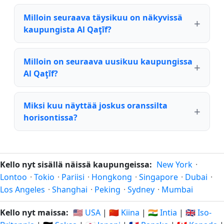
Milloin seuraava täysikuu on näkyvissä
kaupungista Al Qaţīf?
Milloin on seuraava uusikuu kaupungissa
Al Qaţīf?
Miksi kuu näyttää joskus oranssilta
horisontissa?
Kello nyt sisällä näissä kaupungeissa:
New York
·
Lontoo
·
Tokio
·
Pariisi
·
Hongkong
·
Singapore
·
Dubai
·
Los Angeles
·
Shanghai
·
Peking
·
Sydney
·
Mumbai
Kello nyt maissa:
🇺🇸 USA
|
🇨🇳 Kiina
|
🇮🇳 Intia
|
🇬🇧 Iso-