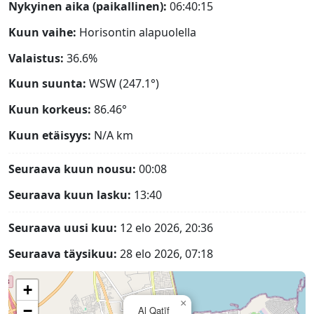
Nykyinen aika (paikallinen):
06:40:16
Kuun vaihe:
Horisontin alapuolella
Valaistus:
36.6%
Kuun suunta:
WSW (247.1°)
Kuun korkeus:
86.46°
Kuun etäisyys:
N/A
km
Seuraava kuun nousu:
00:08
Seuraava kuun lasku:
13:40
Seuraava uusi kuu:
12 elo 2026, 20:36
Seuraava täysikuu:
28 elo 2026, 07:18
+
×
−
Al Qaţīf