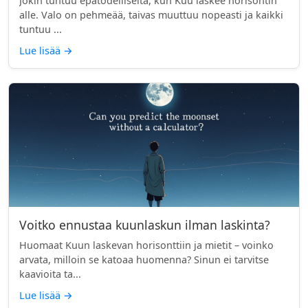
Jokin tuntuu epätodelliselta, kun Kuu laskee horisontin
alle. Valo on pehmeää, taivas muuttuu nopeasti ja kaikki
tuntuu ...
Lue lisää
→
Voitko ennustaa kuunlaskun ilman laskinta?
Huomaat Kuun laskevan horisonttiin ja mietit – voinko
arvata, milloin se katoaa huomenna? Sinun ei tarvitse
kaavioita ta...
Lue lisää
→