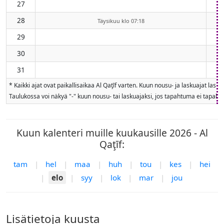
27
28
Täysikuu klo 07:18
29
30
31
* Kaikki ajat ovat paikallisaikaa Al Qaţīf varten. Kuun nousu- ja laskuajat la
Taulukossa voi näkyä "-" kuun nousu- tai laskuajaksi, jos tapahtuma ei tapahdu
Kuun kalenteri muille kuukausille 2026 - Al
Qaţīf:
tam
|
hel
|
maa
|
huh
|
tou
|
kes
|
hei
|
elo
|
syy
|
lok
|
mar
|
jou
Lisätietoja kuusta