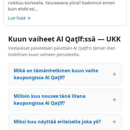
roikkuu korkealla. Seuraavana yönä? Kadonnut ennen
kuin ehdit ed...
Lue lisää
→
Kuun vaiheet Al Qaţīf:ssä — UKK
Vastaukset päivitetään päivittäin Al Qaţīf:n tämän illan
todellisen kuun vaiheen perusteella.
Mikä on tämänhetkinen kuun vaihe
kaupungissa Al Qaţīf?
Milloin kuu nousee tänä iltana
kaupungissa Al Qaţīf?
Miksi kuu näyttää erilaiselta joka yö?