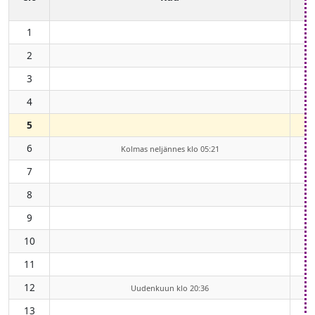
1
2
3
4
5
6
Kolmas neljännes klo 05:21
7
8
9
10
11
12
Uudenkuun klo 20:36
13