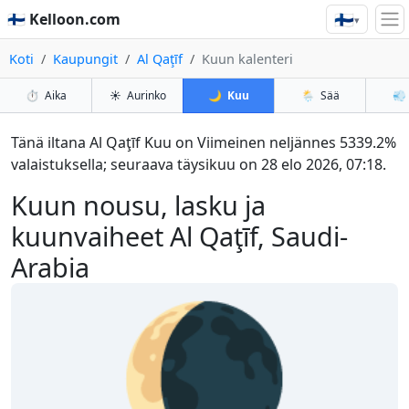
🇫🇮
🇫🇮 Kelloon.com
▾
Koti
Kaupungit
Al Qaţīf
Kuun kalenteri
⏱️
Aika
☀️
Aurinko
🌙
Kuu
🌦️
Sää
💨
Tänä iltana Al Qaţīf Kuu on Viimeinen neljännes 5339.2%
valaistuksella; seuraava täysikuu on 28 elo 2026, 07:18.
Kuun nousu, lasku ja
kuunvaiheet Al Qaţīf, Saudi-
Arabia
🌘