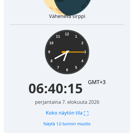
Vähenevä sirppi
06:40:16
12
11
1
10
2
9
3
8
4
7
5
6
GMT+3
06:40:16
perjantaina 7. elokuuta 2026
⛶
Koko näytön tila
Näytä 12-tunnin muoto