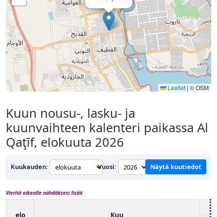
Leaflet
|
© OSM
Kuun nousu-, lasku- ja
kuunvaihteen kalenteri paikassa Al
Qaţīf, elokuuta 2026
Kuukauden:
Vuosi:
Näytä kuutiedot
Vieritä oikealle nähdäksesi lisää
elo
Kuu