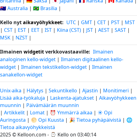
Britannia
|
🇩🇪 Saksa
|
🇯🇵 Japani
|
🇫🇷 Ranska
|
🇨🇦 Kanada
|
🇦🇺 Australia
|
🇧🇷 Brasilia
|
Kello nyt
aikavyöhykkeet
:
UTC
|
GMT
|
CET
|
PST
|
MST
|
CST
|
EST
|
EET
|
IST
|
Kiina (CST)
|
JST
|
AEST
|
SAST
|
MSK
|
NZST
|
Ilmainen
widgetit
verkkovastaaville:
Ilmainen
analoginen kello-widget
|
Ilmainen digitaalinen kello-
widget
|
Ilmainen tekstikellon-widget
|
Ilmainen
sanakellon-widget
Unix-aika
|
Hälytys
|
Sekuntikello
|
Ajastin
|
Monitimeri
|
Lisää aika-työkaluja
|
Laskenta-ajatukset
|
Aikavyöhykkeen
muunnin
|
Päivämäärän muunnin
|
Artikkelit
|
Lomat
|
⏰ Ymmärrä aikaa
|
☀️ Opi
Auringosta
|
🌕 Opi Kuusta
|
🎉 Tietoa pyhäpäivistä
|
🌐
Tietoa aikavyöhykkeistä
2025 © Kelloon.com - ⌚
Kello on 03:40:15