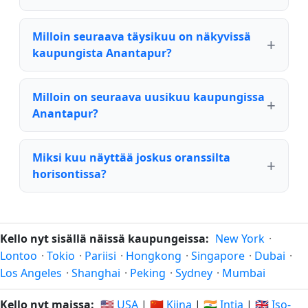
Milloin seuraava täysikuu on näkyvissä
kaupungista Anantapur?
Milloin on seuraava uusikuu kaupungissa
Anantapur?
Miksi kuu näyttää joskus oranssilta
horisontissa?
Kello nyt sisällä näissä kaupungeissa:
New York
·
Lontoo
·
Tokio
·
Pariisi
·
Hongkong
·
Singapore
·
Dubai
·
Los Angeles
·
Shanghai
·
Peking
·
Sydney
·
Mumbai
Kello nyt maissa:
🇺🇸 USA
|
🇨🇳 Kiina
|
🇮🇳 Intia
|
🇬🇧 Iso-