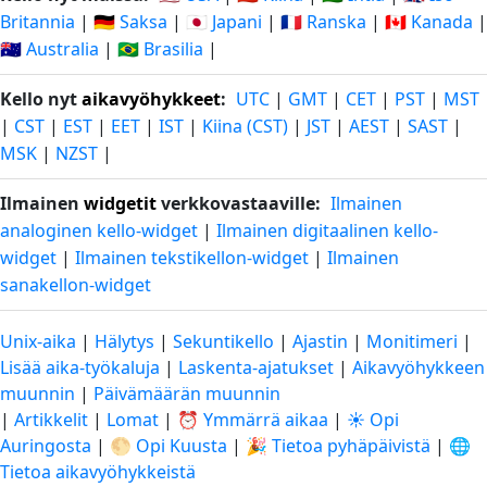
Britannia
|
🇩🇪 Saksa
|
🇯🇵 Japani
|
🇫🇷 Ranska
|
🇨🇦 Kanada
|
🇦🇺 Australia
|
🇧🇷 Brasilia
|
Kello nyt
aikavyöhykkeet
:
UTC
|
GMT
|
CET
|
PST
|
MST
|
CST
|
EST
|
EET
|
IST
|
Kiina (CST)
|
JST
|
AEST
|
SAST
|
MSK
|
NZST
|
Ilmainen
widgetit
verkkovastaaville:
Ilmainen
analoginen kello-widget
|
Ilmainen digitaalinen kello-
widget
|
Ilmainen tekstikellon-widget
|
Ilmainen
sanakellon-widget
Unix-aika
|
Hälytys
|
Sekuntikello
|
Ajastin
|
Monitimeri
|
Lisää aika-työkaluja
|
Laskenta-ajatukset
|
Aikavyöhykkeen
muunnin
|
Päivämäärän muunnin
|
Artikkelit
|
Lomat
|
⏰ Ymmärrä aikaa
|
☀️ Opi
Auringosta
|
🌕 Opi Kuusta
|
🎉 Tietoa pyhäpäivistä
|
🌐
Tietoa aikavyöhykkeistä