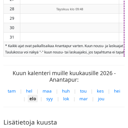
28
Täysikuu klo 09:48
29
30
31
* Kaikki ajat ovat paikallisaikaa Anantapur varten. Kuun nousu- ja laskuajat 
Taulukossa voi näkyä "-" kuun nousu- tai laskuajaksi, jos tapahtuma ei tapahdu
Kuun kalenteri muille kuukausille 2026 -
Anantapur:
tam
|
hel
|
maa
|
huh
|
tou
|
kes
|
hei
|
elo
|
syy
|
lok
|
mar
|
jou
Lisätietoja kuusta