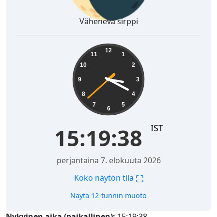
Vähenevä sirppi
15:19:39
12
11
1
10
2
9
3
8
4
7
5
6
IST
15:19:39
perjantaina 7. elokuuta 2026
⛶
Koko näytön tila
Näytä 12-tunnin muoto
Nykyinen aika (paikallinen):
15:19:39