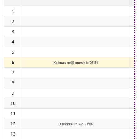
1
2
3
4
5
6
Kolmas neljännes klo 07:51
7
8
9
10
11
12
Uudenkuun klo 23:06
13