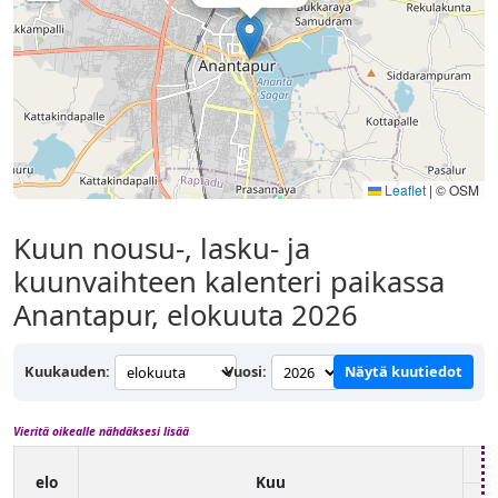
Leaflet
|
© OSM
Kuun nousu-, lasku- ja
kuunvaihteen kalenteri paikassa
Anantapur, elokuuta 2026
Kuukauden:
Vuosi:
Näytä kuutiedot
Vieritä oikealle nähdäksesi lisää
elo
Kuu