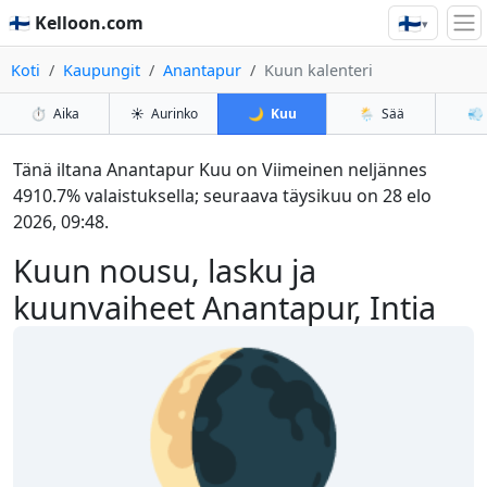
🇫🇮
🇫🇮 Kelloon.com
▾
Koti
Kaupungit
Anantapur
Kuun kalenteri
⏱️
Aika
☀️
Aurinko
🌙
Kuu
🌦️
Sää
💨
Tänä iltana Anantapur Kuu on Viimeinen neljännes
4910.7% valaistuksella; seuraava täysikuu on 28 elo
2026, 09:48.
Kuun nousu, lasku ja
kuunvaiheet Anantapur, Intia
🌘