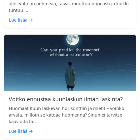
alle. Valo on pehmeää, taivas muuttuu nopeasti ja kaikki
tuntuu ...
Lue lisää
→
Voitko ennustaa kuunlaskun ilman laskinta?
Huomaat Kuun laskevan horisonttiin ja mietit – voinko
arvata, milloin se katoaa huomenna? Sinun ei tarvitse
kaavioita ta...
Lue lisää
→