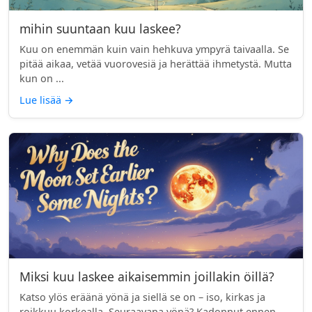
mihin suuntaan kuu laskee?
Kuu on enemmän kuin vain hehkuva ympyrä taivaalla. Se
pitää aikaa, vetää vuorovesiä ja herättää ihmetystä. Mutta
kun on ...
Lue lisää
→
Miksi kuu laskee aikaisemmin joillakin öillä?
Katso ylös eräänä yönä ja siellä se on – iso, kirkas ja
roikkuu korkealla. Seuraavana yönä? Kadonnut ennen