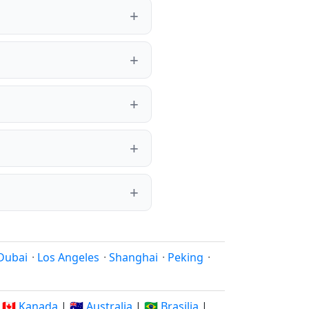
Dubai
·
Los Angeles
·
Shanghai
·
Peking
·
|
🇨🇦 Kanada
|
🇦🇺 Australia
|
🇧🇷 Brasilia
|