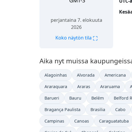
GMT-3
UTC-
Kesäa
perjantaina 7. elokuuta
2026
⛶
Koko näytön tila
Aika nyt muissa kaupungeissa
Alagoinhas
Alvorada
Americana
Araraquara
Araras
Araruama
Barueri
Bauru
Belém
Belford 
Bragança Paulista
Brasilia
Cabo
Campinas
Canoas
Caraguatatuba