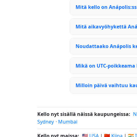
Mitä kello on Anápolis:ss
Mitä aikavyöhykettä Aná
Noudattaako Anápolis k
Mikä on UTC-poikkeama 
Milloin päivä vaihtuu k
Kello nyt sisällä näissä kaupungeissa:
N
Sydney
·
Mumbai
Kello nyt maissa:
🇺🇸 USA
|
🇨🇳 Kiina
|
🇮🇳 