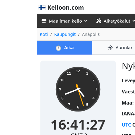
🇫🇮 Kelloon.com
Maailman kello
Aikatyökalut
Koti
Kaupungit
Anápolis
⏱️
☀️
Aika
Aurinko
Nyk
16:41:28
12
11
1
Levey
10
2
9
3
Väest
8
4
Maa:
7
5
6
IANA
16:41:28
UTC
O