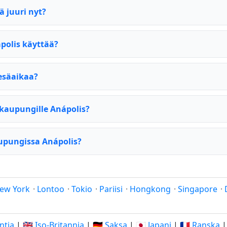
ä juuri nyt?
polis käyttää?
esäaikaa?
kaupungille Anápolis?
aupungissa Anápolis?
ew York
·
Lontoo
·
Tokio
·
Pariisi
·
Hongkong
·
Singapore
·
Intia
|
🇬🇧 Iso-Britannia
|
🇩🇪 Saksa
|
🇯🇵 Japani
|
🇫🇷 Ranska