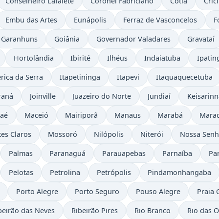
Conselheiro Lafaiete
Coronel Fabriciano
Cotia
Cric
Embu das Artes
Eunápolis
Ferraz de Vasconcelos
F
Garanhuns
Goiânia
Governador Valadares
Gravataí
Hortolândia
Ibirité
Ilhéus
Indaiatuba
Ipatin
rica da Serra
Itapetininga
Itapevi
Itaquaquecetuba
araná
Joinville
Juazeiro do Norte
Jundiaí
Keisarinn
aé
Maceió
Mairiporã
Manaus
Marabá
Mara
es Claros
Mossoró
Nilópolis
Niterói
Nossa Senh
Palmas
Paranaguá
Parauapebas
Parnaíba
Pa
Pelotas
Petrolina
Petrópolis
Pindamonhangaba
Porto Alegre
Porto Seguro
Pouso Alegre
Praia 
beirão das Neves
Ribeirão Pires
Rio Branco
Rio das O