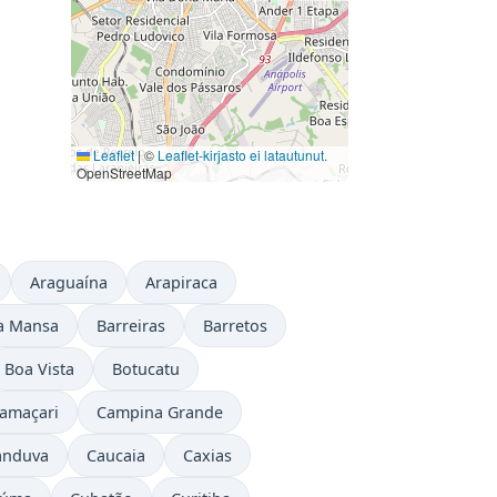
Leaflet
|
©
Leaflet-kirjasto ei latautunut.
OpenStreetMap
Araguaína
Arapiraca
a Mansa
Barreiras
Barretos
Boa Vista
Botucatu
amaçari
Campina Grande
anduva
Caucaia
Caxias