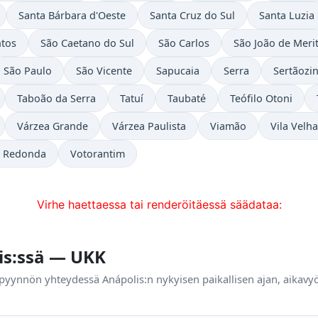
Santa Bárbara d'Oeste
Santa Cruz do Sul
Santa Luzia
tos
São Caetano do Sul
São Carlos
São João de Merit
São Paulo
São Vicente
Sapucaia
Serra
Sertãozi
Taboão da Serra
Tatuí
Taubaté
Teófilo Otoni
Várzea Grande
Várzea Paulista
Viamão
Vila Velha
a Redonda
Votorantim
Virhe haettaessa tai renderöitäessä säädataa:
is:ssä — UKK
 pyynnön yhteydessä Anápolis:n nykyisen paikallisen ajan, aikavy