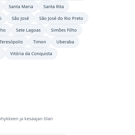
Santa Maria
Santa Rita
i
São José
São José do Rio Preto
nho
Sete Lagoas
Simões Filho
Teresópolis
Timon
Uberaba
Vitória da Conquista
öhykkeen ja kesäajan tilan