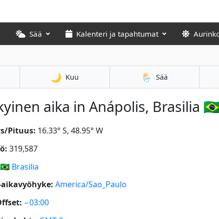
Sää
Kalenteri ja tapahtumat
Aurink
🌙
🌦️
Kuu
Sää
yinen aika in Anápolis, Brasilia 🇧
s/Pituus:
16.33° S, 48.95° W
ö:
319,587
🇧🇷
Brasilia
-aikavyöhyke:
America/Sao_Paulo
ffset:
−03:00