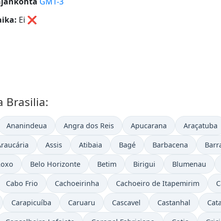
ajankohta
GMT-3
ika:
Ei
❌
 Brasilia:
Ananindeua
Angra dos Reis
Apucarana
Araçatuba
Araucária
Assis
Atibaia
Bagé
Barbacena
Barr
Roxo
Belo Horizonte
Betim
Birigui
Blumenau
Cabo Frio
Cachoeirinha
Cachoeiro de Itapemirim
C
Carapicuíba
Caruaru
Cascavel
Castanhal
Cat