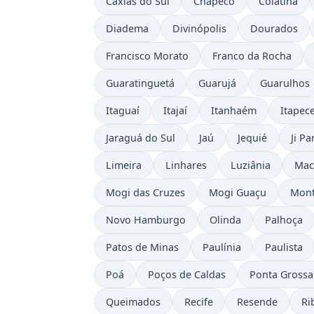
Caxias do Sul
Chapecó
Colatina
Diadema
Divinópolis
Dourados
Francisco Morato
Franco da Rocha
Guaratinguetá
Guarujá
Guarulhos
Itaguaí
Itajaí
Itanhaém
Itapece
Jaraguá do Sul
Jaú
Jequié
Ji P
Limeira
Linhares
Luziânia
Mac
Mogi das Cruzes
Mogi Guaçu
Mont
Novo Hamburgo
Olinda
Palhoça
Patos de Minas
Paulínia
Paulista
Poá
Poços de Caldas
Ponta Grossa
Queimados
Recife
Resende
Ri