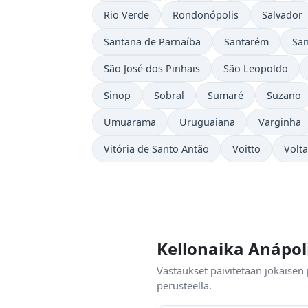
Rio Verde
Rondonópolis
Salvador
Santana de Parnaíba
Santarém
San
São José dos Pinhais
São Leopoldo
Sinop
Sobral
Sumaré
Suzano
Umuarama
Uruguaiana
Varginha
Vitória de Santo Antão
Voitto
Volt
Kellonaika Anápol
Vastaukset päivitetään jokaisen
perusteella.