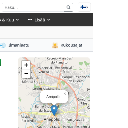
🇫🇮
▾
o & Kuu
Lisää
💨
🕌
Ilmanlaatu
Rukousajat

+
−
×
Anápolis