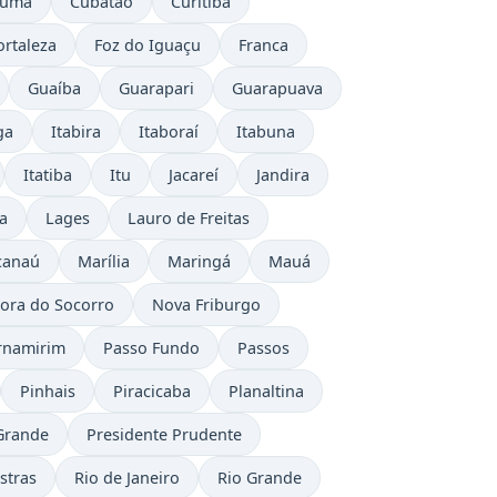
iúma
Cubatão
Curitiba
ortaleza
Foz do Iguaçu
Franca
Guaíba
Guarapari
Guarapuava
ga
Itabira
Itaboraí
Itabuna
Itatiba
Itu
Jacareí
Jandira
a
Lages
Lauro de Freitas
canaú
Marília
Maringá
Mauá
ora do Socorro
Nova Friburgo
rnamirim
Passo Fundo
Passos
Pinhais
Piracicaba
Planaltina
Grande
Presidente Prudente
stras
Rio de Janeiro
Rio Grande