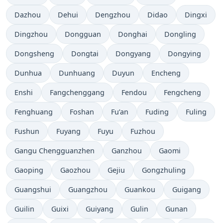
Dazhou
Dehui
Dengzhou
Didao
Dingxi
Dingzhou
Dongguan
Donghai
Dongling
Dongsheng
Dongtai
Dongyang
Dongying
Dunhua
Dunhuang
Duyun
Encheng
Enshi
Fangchenggang
Fendou
Fengcheng
Fenghuang
Foshan
Fu’an
Fuding
Fuling
Fushun
Fuyang
Fuyu
Fuzhou
Gangu Chengguanzhen
Ganzhou
Gaomi
Gaoping
Gaozhou
Gejiu
Gongzhuling
Guangshui
Guangzhou
Guankou
Guigang
Guilin
Guixi
Guiyang
Gulin
Gunan