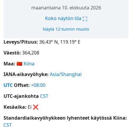
maanantaina 10. elokuuta 2026
⛶
Koko näytön tila
Näytä 12-tunnin muoto
Leveys/Pituus:
36.43° N, 119.19° E
Väestö:
364,208
Maa:
🇨🇳
Kiina
IANA-aikavyöhyke:
Asia/Shanghai
UTC
Offset:
+08:00
UTC-ajankohta
CST
Kesäaika:
Ei
❌
Standardiaikavyöhykkeen lyhenteet käytössä Kiina:
CST