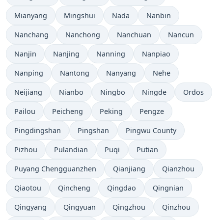
Mianyang
Mingshui
Nada
Nanbin
Nanchang
Nanchong
Nanchuan
Nancun
Nanjin
Nanjing
Nanning
Nanpiao
Nanping
Nantong
Nanyang
Nehe
Neijiang
Nianbo
Ningbo
Ningde
Ordos
Pailou
Peicheng
Peking
Pengze
Pingdingshan
Pingshan
Pingwu County
Pizhou
Pulandian
Puqi
Putian
Puyang Chengguanzhen
Qianjiang
Qianzhou
Qiaotou
Qincheng
Qingdao
Qingnian
Qingyang
Qingyuan
Qingzhou
Qinzhou