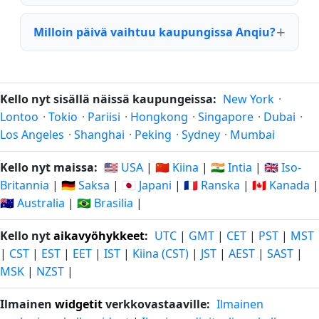
Milloin päivä vaihtuu kaupungissa Anqiu?
Kello nyt sisällä näissä kaupungeissa:
New York
·
Lontoo
·
Tokio
·
Pariisi
·
Hongkong
·
Singapore
·
Dubai
·
Los Angeles
·
Shanghai
·
Peking
·
Sydney
·
Mumbai
Kello nyt maissa:
🇺🇸 USA
|
🇨🇳 Kiina
|
🇮🇳 Intia
|
🇬🇧 Iso-
Britannia
|
🇩🇪 Saksa
|
🇯🇵 Japani
|
🇫🇷 Ranska
|
🇨🇦 Kanada
|
🇦🇺 Australia
|
🇧🇷 Brasilia
|
Kello nyt
aikavyöhykkeet
:
UTC
|
GMT
|
CET
|
PST
|
MST
|
CST
|
EST
|
EET
|
IST
|
Kiina (CST)
|
JST
|
AEST
|
SAST
|
MSK
|
NZST
|
Ilmainen
widgetit
verkkovastaaville:
Ilmainen