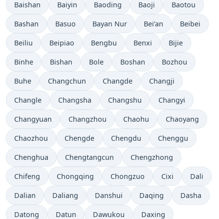
Baishan
Baiyin
Baoding
Baoji
Baotou
Bashan
Basuo
Bayan Nur
Bei’an
Beibei
Beiliu
Beipiao
Bengbu
Benxi
Bijie
Binhe
Bishan
Bole
Boshan
Bozhou
Buhe
Changchun
Changde
Changji
Changle
Changsha
Changshu
Changyi
Changyuan
Changzhou
Chaohu
Chaoyang
Chaozhou
Chengde
Chengdu
Chenggu
Chenghua
Chengtangcun
Chengzhong
Chifeng
Chongqing
Chongzuo
Cixi
Dali
Dalian
Daliang
Danshui
Daqing
Dasha
Datong
Datun
Dawukou
Daxing