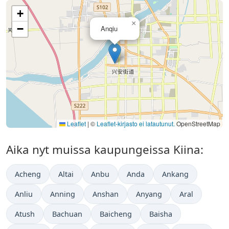
+
×
−
Anqiu
Leaflet
|
©
Leaflet-kirjasto ei latautunut.
OpenStreetMap
Aika nyt muissa kaupungeissa Kiina:
Acheng
Altai
Anbu
Anda
Ankang
Anliu
Anning
Anshan
Anyang
Aral
Atush
Bachuan
Baicheng
Baisha