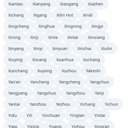
Xiantao
Xianyang
Xiaogang
Xiazhen
Xichang
Xigang
Xilin Hot
Xindi
Xingcheng
Xinghua
Xingning
Xingyi
Xining
Xinji
Xinle
Xintai
Xinxiang
Xinyang
Xinyi
Xinyuan
Xinzhai
Xiulin
Xiuying
Xixiang
Xuanhua
Xuchang
Xunchang
Xuyong
Xuzhou
Yakeshi
Yan’an
Yancheng
Yangcheng
Yangchun
Yangjiang
Yangshuo
Yangzhou
Yanji
Yantai
Yanzhou
Yezhou
Yichang
Yichun
Yidu
Yili
Yinchuan
Yingtan
Yintai
Yiwu
Yixing
Yiyang
Yizhou
Yong’an