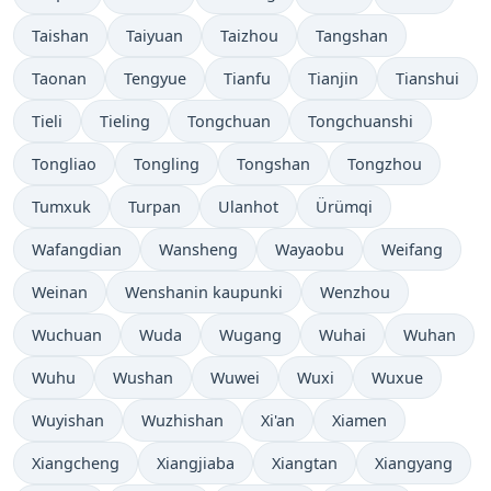
Taishan
Taiyuan
Taizhou
Tangshan
Taonan
Tengyue
Tianfu
Tianjin
Tianshui
Tieli
Tieling
Tongchuan
Tongchuanshi
Tongliao
Tongling
Tongshan
Tongzhou
Tumxuk
Turpan
Ulanhot
Ürümqi
Wafangdian
Wansheng
Wayaobu
Weifang
Weinan
Wenshanin kaupunki
Wenzhou
Wuchuan
Wuda
Wugang
Wuhai
Wuhan
Wuhu
Wushan
Wuwei
Wuxi
Wuxue
Wuyishan
Wuzhishan
Xi'an
Xiamen
Xiangcheng
Xiangjiaba
Xiangtan
Xiangyang