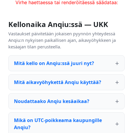
Virhe haettaessa tai renderöitäessä säädataa:
Kellonaika Anqiu:ssä — UKK
Vastaukset päivitetään jokaisen pyynnön yhteydessä
Anqiu:n nykyisen paikallisen ajan, aikavyöhykkeen ja
kesäajan tilan perusteella.
Mitä kello on Anqiu:ssä juuri nyt?
Mitä aikavyöhykettä Anqiu käyttää?
Noudattaako Anqiu kesäaikaa?
Mikä on UTC-poikkeama kaupungille
Anqiu?