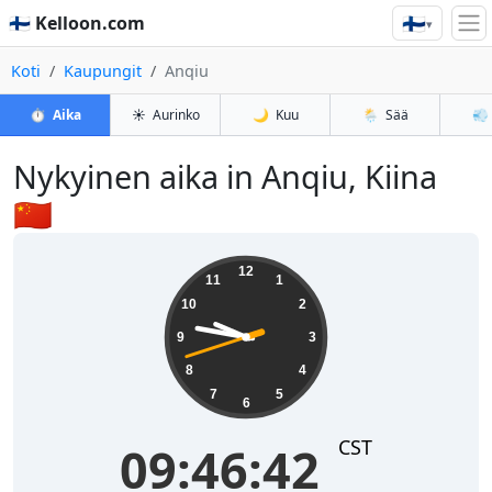
🇫🇮
🇫🇮 Kelloon.com
▾
Koti
Kaupungit
Anqiu
⏱️
Aika
☀️
Aurinko
🌙
Kuu
🌦️
Sää
💨
Nykyinen aika in Anqiu, Kiina
🇨🇳
09:46:43
12
11
1
10
2
9
3
8
4
7
5
6
CST
09:46:43