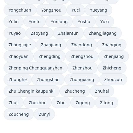
Yongchuan
Yongzhou
Yuci
Yueyang
Yulin
Yunfu
Yunlong
Yushu
Yuxi
Yuyao
Zaoyang
Zhalantun
Zhangjiagang
Zhangjiajie
Zhanjiang
Zhaodong
Zhaoqing
Zhaoyuan
Zhengding
Zhengzhou
Zhenjiang
Zhenping Chengguanzhen
Zhenzhou
Zhicheng
Zhonghe
Zhongshan
Zhongxiang
Zhoucun
Zhu Chengin kaupunki
Zhucheng
Zhuhai
Zhuji
Zhuzhou
Zibo
Zigong
Zitong
Zoucheng
Zunyi