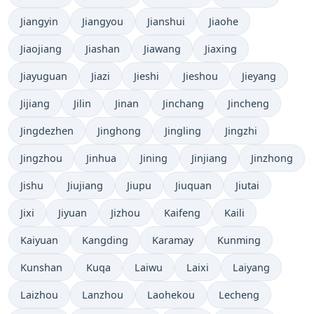
Jiangyin
Jiangyou
Jianshui
Jiaohe
Jiaojiang
Jiashan
Jiawang
Jiaxing
Jiayuguan
Jiazi
Jieshi
Jieshou
Jieyang
Jijiang
Jilin
Jinan
Jinchang
Jincheng
Jingdezhen
Jinghong
Jingling
Jingzhi
Jingzhou
Jinhua
Jining
Jinjiang
Jinzhong
Jishu
Jiujiang
Jiupu
Jiuquan
Jiutai
Jixi
Jiyuan
Jizhou
Kaifeng
Kaili
Kaiyuan
Kangding
Karamay
Kunming
Kunshan
Kuqa
Laiwu
Laixi
Laiyang
Laizhou
Lanzhou
Laohekou
Lecheng