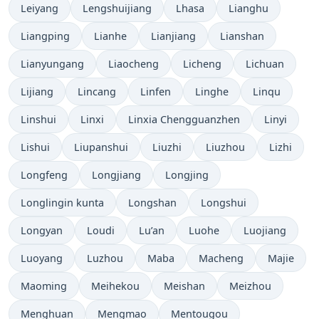
Leiyang
Lengshuijiang
Lhasa
Lianghu
Liangping
Lianhe
Lianjiang
Lianshan
Lianyungang
Liaocheng
Licheng
Lichuan
Lijiang
Lincang
Linfen
Linghe
Linqu
Linshui
Linxi
Linxia Chengguanzhen
Linyi
Lishui
Liupanshui
Liuzhi
Liuzhou
Lizhi
Longfeng
Longjiang
Longjing
Longlingin kunta
Longshan
Longshui
Longyan
Loudi
Lu’an
Luohe
Luojiang
Luoyang
Luzhou
Maba
Macheng
Majie
Maoming
Meihekou
Meishan
Meizhou
Menghuan
Mengmao
Mentougou