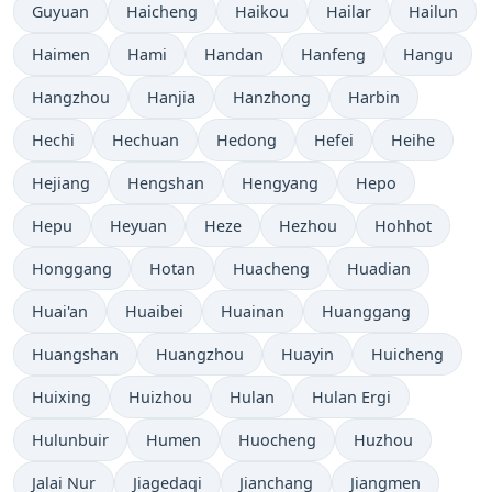
Guyuan
Haicheng
Haikou
Hailar
Hailun
Haimen
Hami
Handan
Hanfeng
Hangu
Hangzhou
Hanjia
Hanzhong
Harbin
Hechi
Hechuan
Hedong
Hefei
Heihe
Hejiang
Hengshan
Hengyang
Hepo
Hepu
Heyuan
Heze
Hezhou
Hohhot
Honggang
Hotan
Huacheng
Huadian
Huai'an
Huaibei
Huainan
Huanggang
Huangshan
Huangzhou
Huayin
Huicheng
Huixing
Huizhou
Hulan
Hulan Ergi
Hulunbuir
Humen
Huocheng
Huzhou
Jalai Nur
Jiagedaqi
Jianchang
Jiangmen