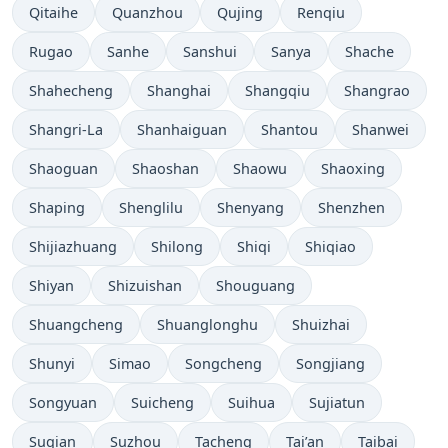
Qitaihe
Quanzhou
Qujing
Renqiu
Rugao
Sanhe
Sanshui
Sanya
Shache
Shahecheng
Shanghai
Shangqiu
Shangrao
Shangri-La
Shanhaiguan
Shantou
Shanwei
Shaoguan
Shaoshan
Shaowu
Shaoxing
Shaping
Shenglilu
Shenyang
Shenzhen
Shijiazhuang
Shilong
Shiqi
Shiqiao
Shiyan
Shizuishan
Shouguang
Shuangcheng
Shuanglonghu
Shuizhai
Shunyi
Simao
Songcheng
Songjiang
Songyuan
Suicheng
Suihua
Sujiatun
Suqian
Suzhou
Tacheng
Tai’an
Taibai