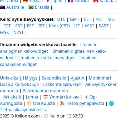
Britannia
|
🇩🇪 Saksa
|
🇯🇵 Japani
|
🇫🇷 Ranska
|
🇨🇦 Kanada
|
🇦🇺 Australia
|
🇧🇷 Brasilia
|
Kello nyt
aikavyöhykkeet
:
UTC
|
GMT
|
CET
|
PST
|
MST
|
CST
|
EST
|
EET
|
IST
|
Kiina (CST)
|
JST
|
AEST
|
SAST
|
MSK
|
NZST
|
Ilmainen
widgetit
verkkovastaaville:
Ilmainen
analoginen kello-widget
|
Ilmainen digitaalinen kello-
widget
|
Ilmainen tekstikellon-widget
|
Ilmainen
sanakellon-widget
Unix-aika
|
Hälytys
|
Sekuntikello
|
Ajastin
|
Monitimeri
|
Lisää aika-työkaluja
|
Laskenta-ajatukset
|
Aikavyöhykkeen
muunnin
|
Päivämäärän muunnin
|
Artikkelit
|
Lomat
|
⏰ Ymmärrä aikaa
|
☀️ Opi
Auringosta
|
🌕 Opi Kuusta
|
🎉 Tietoa pyhäpäivistä
|
🌐
Tietoa aikavyöhykkeistä
2025 © Kelloon.com - ⌚
Kello on 12:32:34