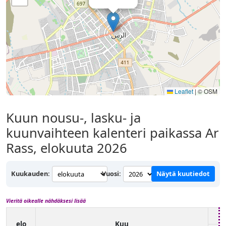
Leaflet
|
© OSM
Kuun nousu-, lasku- ja
kuunvaihteen kalenteri paikassa Ar
Rass, elokuuta 2026
Kuukauden:
Vuosi:
Näytä kuutiedot
Vieritä oikealle nähdäksesi lisää
elo
Kuu