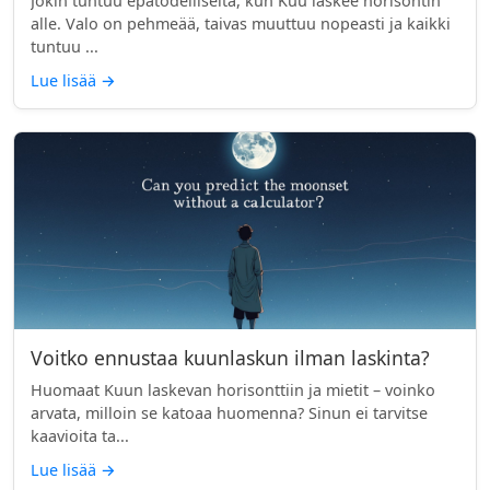
Jokin tuntuu epätodelliselta, kun Kuu laskee horisontin
alle. Valo on pehmeää, taivas muuttuu nopeasti ja kaikki
tuntuu ...
Lue lisää
→
Voitko ennustaa kuunlaskun ilman laskinta?
Huomaat Kuun laskevan horisonttiin ja mietit – voinko
arvata, milloin se katoaa huomenna? Sinun ei tarvitse
kaavioita ta...
Lue lisää
→