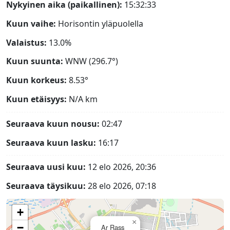
Nykyinen aika (paikallinen):
15:32:34
Kuun vaihe:
Horisontin yläpuolella
Valaistus:
13.0%
Kuun suunta:
WNW (296.7°)
Kuun korkeus:
8.53°
Kuun etäisyys:
N/A
km
Seuraava kuun nousu:
02:47
Seuraava kuun lasku:
16:17
Seuraava uusi kuu:
12 elo 2026, 20:36
Seuraava täysikuu:
28 elo 2026, 07:18
+
×
−
Ar Rass