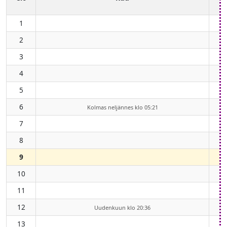
1
2
3
4
5
6
Kolmas neljännes klo 05:21
7
8
9
10
11
12
Uudenkuun klo 20:36
13