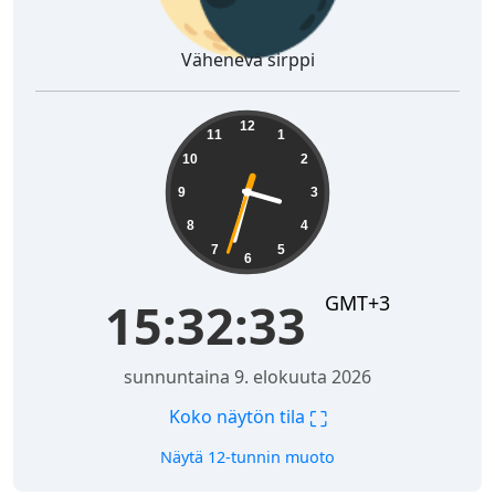
Vähenevä sirppi
15:32:34
12
11
1
10
2
9
3
8
4
7
5
6
GMT+3
15:32:34
sunnuntaina 9. elokuuta 2026
⛶
Koko näytön tila
Näytä 12-tunnin muoto