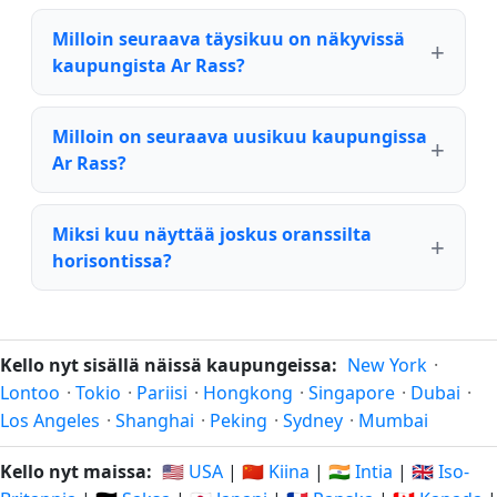
Milloin seuraava täysikuu on näkyvissä
kaupungista Ar Rass?
Milloin on seuraava uusikuu kaupungissa
Ar Rass?
Miksi kuu näyttää joskus oranssilta
horisontissa?
Kello nyt sisällä näissä kaupungeissa:
New York
·
Lontoo
·
Tokio
·
Pariisi
·
Hongkong
·
Singapore
·
Dubai
·
Los Angeles
·
Shanghai
·
Peking
·
Sydney
·
Mumbai
Kello nyt maissa:
🇺🇸 USA
|
🇨🇳 Kiina
|
🇮🇳 Intia
|
🇬🇧 Iso-