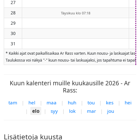
27
28
Täysikuu klo 07:18
29
30
31
* Kaikki ajat ovat paikallisaikaa Ar Rass varten. Kuun nousu- ja laskuajat las
Taulukossa voi näkyä "-" kuun nousu- tai laskuajaksi, jos tapahtuma ei tapahdu
Kuun kalenteri muille kuukausille 2026 - Ar
Rass:
tam
|
hel
|
maa
|
huh
|
tou
|
kes
|
hei
|
elo
|
syy
|
lok
|
mar
|
jou
Lisätietoja kuusta