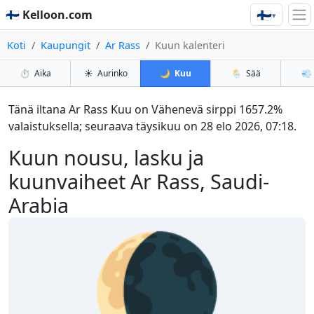
🇫🇮
🇫🇮 Kelloon.com
▾
Koti
Kaupungit
Ar Rass
Kuun kalenteri
⏱️
Aika
☀️
Aurinko
🌙
Kuu
🌦️
Sää
💨
Tänä iltana Ar Rass Kuu on Vähenevä sirppi 1657.2%
valaistuksella; seuraava täysikuu on 28 elo 2026, 07:18.
Kuun nousu, lasku ja
kuunvaiheet Ar Rass, Saudi-
Arabia
🌘