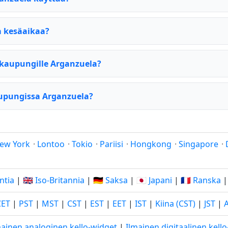
 kesäaikaa?
kaupungille Arganzuela?
aupungissa Arganzuela?
ew York
·
Lontoo
·
Tokio
·
Pariisi
·
Hongkong
·
Singapore
·
Intia
|
🇬🇧 Iso-Britannia
|
🇩🇪 Saksa
|
🇯🇵 Japani
|
🇫🇷 Ranska
CET
|
PST
|
MST
|
CST
|
EST
|
EET
|
IST
|
Kiina (CST)
|
JST
|
mainen analoginen kello-widget
|
Ilmainen digitaalinen kell