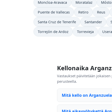
Moncloa-Aravaca
Moratalaz
Mósto
Puente de Vallecas
Retiro
Reus
Santa Cruz de Tenerife
Santander
Torrejón de Ardoz
Torrevieja
User
Kellonaika Argan
Vastaukset päivitetään jokaisen
perusteella.
Mitä kello on Arganzuela
Mitä aikavyöhykettä Arg