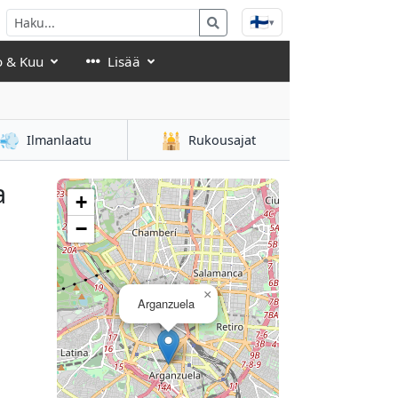
🇫🇮
▾
o & Kuu
Lisää
💨
🕌
Ilmanlaatu
Rukousajat
a
+
−
×
Arganzuela