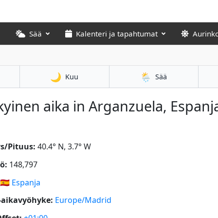
Sää
Kalenteri ja tapahtumat
Aurink
🌙
🌦️
Kuu
Sää
yinen aika in Arganzuela, Espanj
s/Pituus:
40.4° N, 3.7° W
ö:
148,797
🇪🇸
Espanja
-aikavyöhyke:
Europe/Madrid