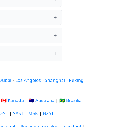
Dubai
·
Los Angeles
·
Shanghai
·
Peking
·
|
🇨🇦 Kanada
|
🇦🇺 Australia
|
🇧🇷 Brasilia
|
AEST
|
SAST
|
MSK
|
NZST
|
o-widget
|
Ilmainen tekstikellon-widget
|