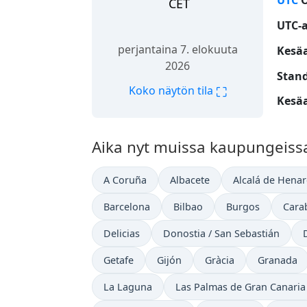
UTC
O
CET
UTC-
perjantaina 7. elokuuta
Kesäa
2026
Stand
⛶
Koko näytön tila
Kesäa
Aika nyt muissa kaupungeiss
A Coruña
Albacete
Alcalá de Henar
Barcelona
Bilbao
Burgos
Cara
Delicias
Donostia / San Sebastián
Getafe
Gijón
Gràcia
Granada
La Laguna
Las Palmas de Gran Canaria