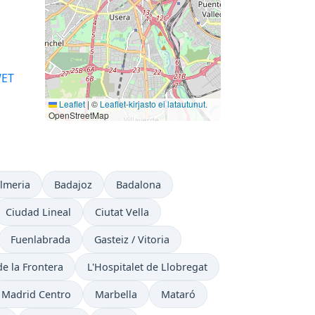
ET
Leaflet
|
©
Leaflet-kirjasto ei latautunut.
OpenStreetMap
lmeria
Badajoz
Badalona
Ciudad Lineal
Ciutat Vella
Fuenlabrada
Gasteiz / Vitoria
de la Frontera
L'Hospitalet de Llobregat
Madrid Centro
Marbella
Mataró