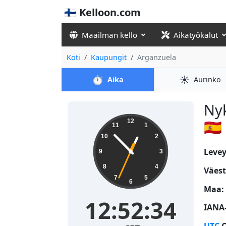
🇫🇮 Kelloon.com
Maailman kello
Aikatyökalut
Koti
Kaupungit
Arganzuela
⏱️
☀️
Aika
Aurinko
Nyk
12:52:35
🇪🇸
12
11
1
10
2
Levey
9
3
8
4
Väest
7
5
6
Maa:
12:52:35
IANA