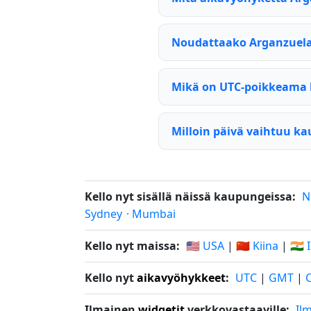
Noudattaako Arganzuela
Mikä on UTC-poikkeama 
Milloin päivä vaihtuu k
Kello nyt sisällä näissä kaupungeissa:
N
Sydney
·
Mumbai
Kello nyt maissa:
🇺🇸 USA
|
🇨🇳 Kiina
|
🇮🇳 
Kello nyt
aikavyöhykkeet
:
UTC
|
GMT
|
Ilmainen
widgetit
verkkovastaaville:
Il