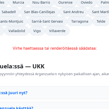
les
Murcia
Nou Barris
Ourense
Oviedo
Palm
Sabadell
San Blas-Canillejas
Sant Andreu
Sant Martí
Sants-Montjuïc
Sarrià-Sant Gervasi
Tarragona
Telde
a
Valladolid
Vigo
Villaverde
Virhe haettaessa tai renderöitäessä säädataa:
zuela:ssä — UKK
 pyynnön yhteydessä Arganzuela:n nykyisen paikallisen ajan, aika
:ssä juuri nyt?
anzuela käyttää?