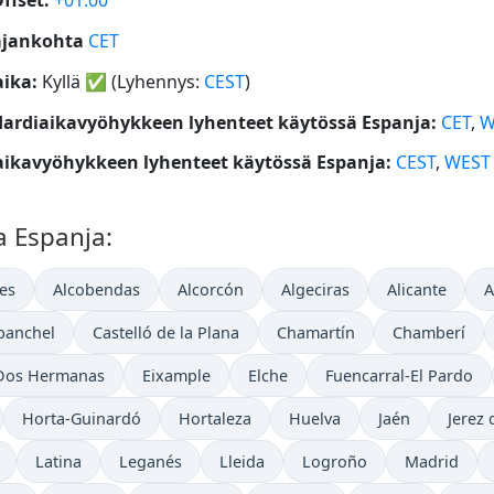
ffset:
+01:00
ajankohta
CET
ika:
Kyllä
✅
(Lyhennys:
CEST
)
ardiaikavyöhykkeen lyhenteet käytössä Espanja:
CET
,
W
ikavyöhykkeen lyhenteet käytössä Espanja:
CEST
,
WEST
a Espanja:
es
Alcobendas
Alcorcón
Algeciras
Alicante
A
banchel
Castelló de la Plana
Chamartín
Chamberí
Dos Hermanas
Eixample
Elche
Fuencarral-El Pardo
Horta-Guinardó
Hortaleza
Huelva
Jaén
Jerez 
Latina
Leganés
Lleida
Logroño
Madrid