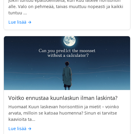
Jokin tuntuu epätodelliselta, kun Kuu laskee horisontin
alle. Valo on pehmeää, taivas muuttuu nopeasti ja kaikki
tuntuu ...
Lue lisää
→
Voitko ennustaa kuunlaskun ilman laskinta?
Huomaat Kuun laskevan horisonttiin ja mietit – voinko
arvata, milloin se katoaa huomenna? Sinun ei tarvitse
kaavioita ta...
Lue lisää
→