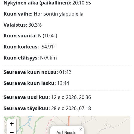
Nykyinen aika (paikallinen):
20:10:56
Kuun vaihe:
Horisontin yläpuolella
Valaistus:
30.3%
Kuun suunta:
N (10.4°)
Kuun korkeus:
-54.91°
Kuun etäisyys:
N/A
km
Seuraava kuun nousu:
01:42
Seuraava kuun lasku:
13:44
Seuraava uusi kuu:
12 elo 2026, 20:36
Seuraava täysikuu:
28 elo 2026, 07:18
+
×
−
Arsi Negele