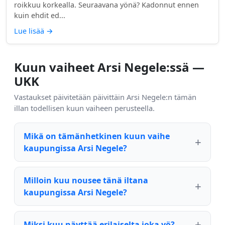
roikkuu korkealla. Seuraavana yönä? Kadonnut ennen
kuin ehdit ed...
Lue lisää
→
Kuun vaiheet Arsi Negele:ssä —
UKK
Vastaukset päivitetään päivittäin Arsi Negele:n tämän
illan todellisen kuun vaiheen perusteella.
Mikä on tämänhetkinen kuun vaihe
kaupungissa Arsi Negele?
Milloin kuu nousee tänä iltana
kaupungissa Arsi Negele?
Miksi kuu näyttää erilaiselta joka yö?