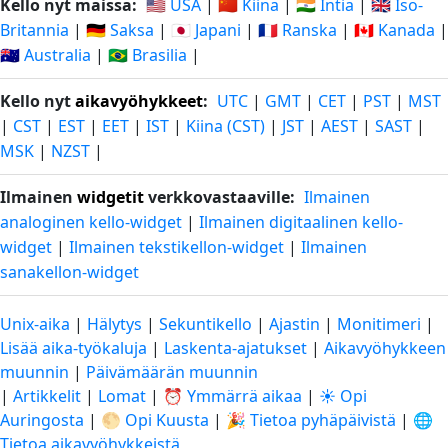
Kello nyt maissa:
🇺🇸 USA
|
🇨🇳 Kiina
|
🇮🇳 Intia
|
🇬🇧 Iso-
Britannia
|
🇩🇪 Saksa
|
🇯🇵 Japani
|
🇫🇷 Ranska
|
🇨🇦 Kanada
|
🇦🇺 Australia
|
🇧🇷 Brasilia
|
Kello nyt
aikavyöhykkeet
:
UTC
|
GMT
|
CET
|
PST
|
MST
|
CST
|
EST
|
EET
|
IST
|
Kiina (CST)
|
JST
|
AEST
|
SAST
|
MSK
|
NZST
|
Ilmainen
widgetit
verkkovastaaville:
Ilmainen
analoginen kello-widget
|
Ilmainen digitaalinen kello-
widget
|
Ilmainen tekstikellon-widget
|
Ilmainen
sanakellon-widget
Unix-aika
|
Hälytys
|
Sekuntikello
|
Ajastin
|
Monitimeri
|
Lisää aika-työkaluja
|
Laskenta-ajatukset
|
Aikavyöhykkeen
muunnin
|
Päivämäärän muunnin
|
Artikkelit
|
Lomat
|
⏰ Ymmärrä aikaa
|
☀️ Opi
Auringosta
|
🌕 Opi Kuusta
|
🎉 Tietoa pyhäpäivistä
|
🌐
Tietoa aikavyöhykkeistä