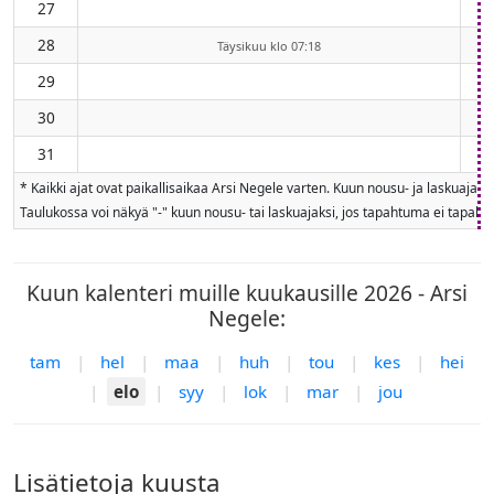
27
28
Täysikuu klo 07:18
29
30
31
* Kaikki ajat ovat paikallisaikaa Arsi Negele varten. Kuun nousu- ja laskuajat
Taulukossa voi näkyä "-" kuun nousu- tai laskuajaksi, jos tapahtuma ei tapahdu
Kuun kalenteri muille kuukausille 2026 - Arsi
Negele:
tam
|
hel
|
maa
|
huh
|
tou
|
kes
|
hei
|
elo
|
syy
|
lok
|
mar
|
jou
Lisätietoja kuusta