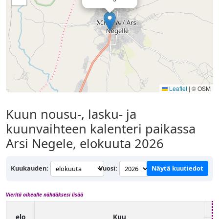
Leaflet
|
© OSM
Kuun nousu-, lasku- ja
kuunvaihteen kalenteri paikassa
Arsi Negele, elokuuta 2026
Kuukauden:
Vuosi:
Näytä kuutiedot
Vieritä oikealle nähdäksesi lisää
elo
Kuu