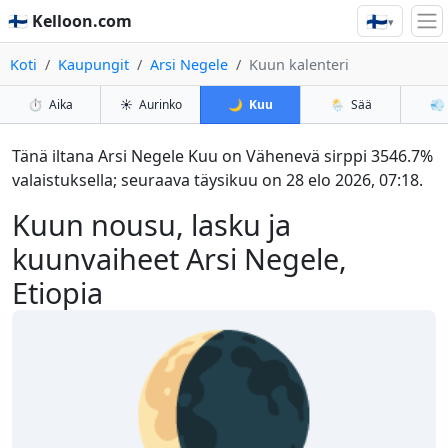
🇫🇮
🇫🇮 Kelloon.com
▾
Koti
Kaupungit
Arsi Negele
Kuun kalenteri
⏱️
Aika
☀️
Aurinko
🌙
Kuu
🌦️
Sää
💨
Tänä iltana Arsi Negele Kuu on Vähenevä sirppi 3546.7%
valaistuksella; seuraava täysikuu on 28 elo 2026, 07:18.
Kuun nousu, lasku ja
kuunvaiheet Arsi Negele,
Etiopia
🌘