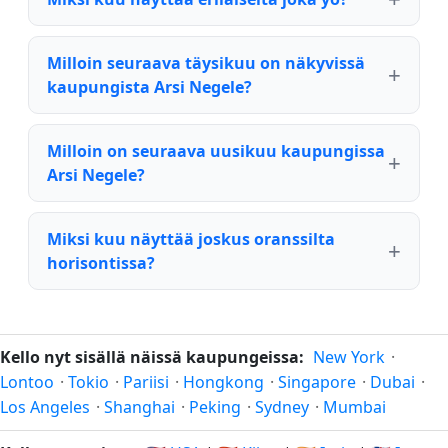
Milloin seuraava täysikuu on näkyvissä
kaupungista Arsi Negele?
Milloin on seuraava uusikuu kaupungissa
Arsi Negele?
Miksi kuu näyttää joskus oranssilta
horisontissa?
Kello nyt sisällä näissä kaupungeissa:
New York
·
Lontoo
·
Tokio
·
Pariisi
·
Hongkong
·
Singapore
·
Dubai
·
Los Angeles
·
Shanghai
·
Peking
·
Sydney
·
Mumbai