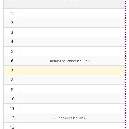
1
2
3
4
5
6
Kolmas neljännes klo 05:21
7
8
9
10
11
12
Uudenkuun klo 20:36
13