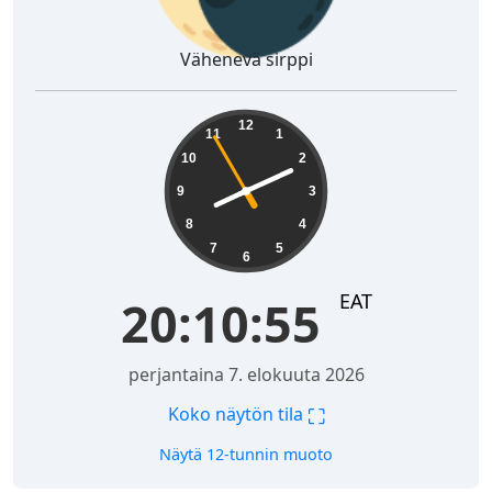
Vähenevä sirppi
20:10:56
12
11
1
10
2
9
3
8
4
7
5
6
EAT
20:10:56
perjantaina 7. elokuuta 2026
⛶
Koko näytön tila
Näytä 12-tunnin muoto