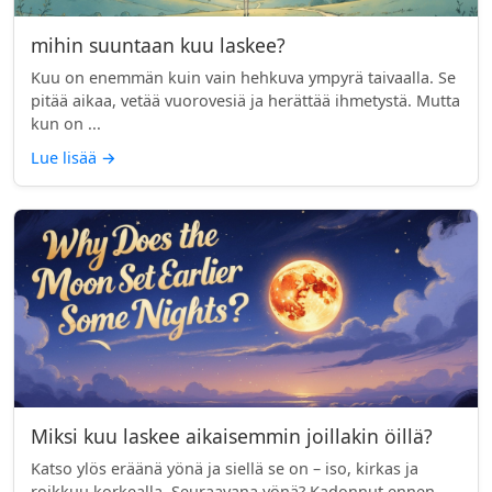
mihin suuntaan kuu laskee?
Kuu on enemmän kuin vain hehkuva ympyrä taivaalla. Se
pitää aikaa, vetää vuorovesiä ja herättää ihmetystä. Mutta
kun on ...
Lue lisää
→
Miksi kuu laskee aikaisemmin joillakin öillä?
Katso ylös eräänä yönä ja siellä se on – iso, kirkas ja
roikkuu korkealla. Seuraavana yönä? Kadonnut ennen