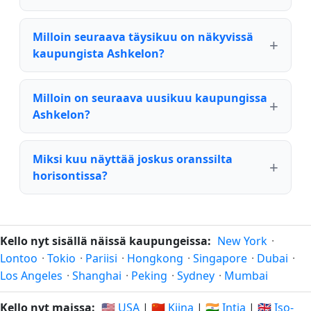
Milloin seuraava täysikuu on näkyvissä
kaupungista Ashkelon?
Milloin on seuraava uusikuu kaupungissa
Ashkelon?
Miksi kuu näyttää joskus oranssilta
horisontissa?
Kello nyt sisällä näissä kaupungeissa:
New York
·
Lontoo
·
Tokio
·
Pariisi
·
Hongkong
·
Singapore
·
Dubai
·
Los Angeles
·
Shanghai
·
Peking
·
Sydney
·
Mumbai
Kello nyt maissa:
🇺🇸 USA
|
🇨🇳 Kiina
|
🇮🇳 Intia
|
🇬🇧 Iso-