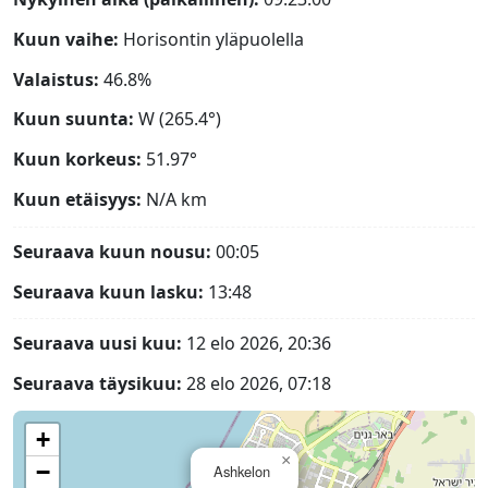
Kuun vaihe:
Horisontin yläpuolella
Valaistus:
46.8%
Kuun suunta:
W (265.4°)
Kuun korkeus:
51.97°
Kuun etäisyys:
N/A
km
Seuraava kuun nousu:
00:05
Seuraava kuun lasku:
13:48
Seuraava uusi kuu:
12 elo 2026, 20:36
Seuraava täysikuu:
28 elo 2026, 07:18
+
×
−
Ashkelon