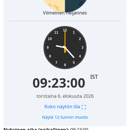
Viimeinen neljännes
09:23:01
12
11
1
10
2
9
3
8
4
7
5
6
IST
09:23:01
torstaina 6. elokuuta 2026
⛶
Koko näytön tila
Näytä 12-tunnin muoto
Nykyinen aika (paikallinen):
09:23:01