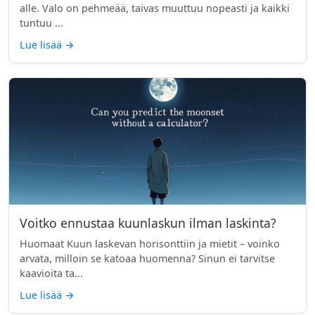
alle. Valo on pehmeää, taivas muuttuu nopeasti ja kaikki
tuntuu ...
Lue lisää
→
Voitko ennustaa kuunlaskun ilman laskinta?
Huomaat Kuun laskevan horisonttiin ja mietit – voinko
arvata, milloin se katoaa huomenna? Sinun ei tarvitse
kaavioita ta...
Lue lisää
→