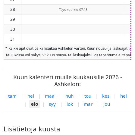
28
Täysikuu klo 07:18
29
30
31
* Kaikki ajat ovat paikallisaikaa Ashkelon varten. Kuun nousu- ja laskuajat la
Taulukossa voi näkyä "-" kuun nousu- tai laskuajaksi, jos tapahtuma ei tapahdu
Kuun kalenteri muille kuukausille 2026 -
Ashkelon:
tam
|
hel
|
maa
|
huh
|
tou
|
kes
|
hei
|
elo
|
syy
|
lok
|
mar
|
jou
Lisätietoja kuusta