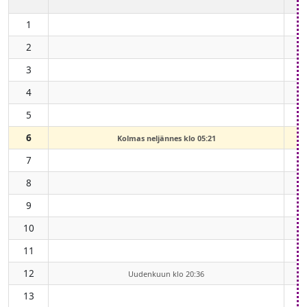
1
2
3
4
5
6
Kolmas neljännes klo 05:21
7
8
9
10
11
12
Uudenkuun klo 20:36
13