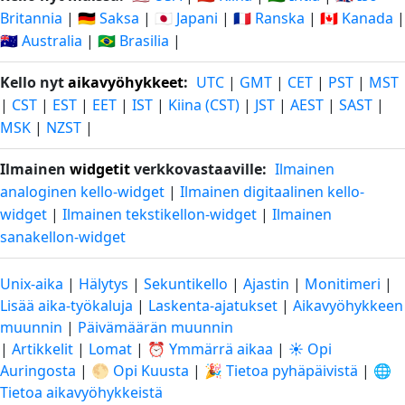
Britannia
|
🇩🇪 Saksa
|
🇯🇵 Japani
|
🇫🇷 Ranska
|
🇨🇦 Kanada
|
🇦🇺 Australia
|
🇧🇷 Brasilia
|
Kello nyt
aikavyöhykkeet
:
UTC
|
GMT
|
CET
|
PST
|
MST
|
CST
|
EST
|
EET
|
IST
|
Kiina (CST)
|
JST
|
AEST
|
SAST
|
MSK
|
NZST
|
Ilmainen
widgetit
verkkovastaaville:
Ilmainen
analoginen kello-widget
|
Ilmainen digitaalinen kello-
widget
|
Ilmainen tekstikellon-widget
|
Ilmainen
sanakellon-widget
Unix-aika
|
Hälytys
|
Sekuntikello
|
Ajastin
|
Monitimeri
|
Lisää aika-työkaluja
|
Laskenta-ajatukset
|
Aikavyöhykkeen
muunnin
|
Päivämäärän muunnin
|
Artikkelit
|
Lomat
|
⏰ Ymmärrä aikaa
|
☀️ Opi
Auringosta
|
🌕 Opi Kuusta
|
🎉 Tietoa pyhäpäivistä
|
🌐
Tietoa aikavyöhykkeistä