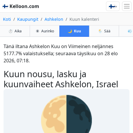
🇫🇮
🇫🇮 Kelloon.com
▾
Koti
Kaupungit
Ashkelon
Kuun kalenteri
⏱️
Aika
☀️
Aurinko
🌙
Kuu
🌦️
Sää
💨
Tänä iltana Ashkelon Kuu on Viimeinen neljännes
5177.7% valaistuksella; seuraava täysikuu on 28 elo
2026, 07:18.
Kuun nousu, lasku ja
kuunvaiheet Ashkelon, Israel
🌗