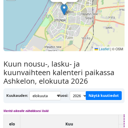
Leaflet
|
© OSM
Kuun nousu-, lasku- ja
kuunvaihteen kalenteri paikassa
Ashkelon, elokuuta 2026
Kuukauden:
Vuosi:
Näytä kuutiedot
Vieritä oikealle nähdäksesi lisää
elo
Kuu