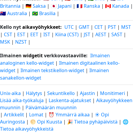
Britannia
|
🇩🇪 Saksa
|
🇯🇵 Japani
|
🇫🇷 Ranska
|
🇨🇦 Kanada
|
🇦🇺 Australia
|
🇧🇷 Brasilia
|
Kello nyt
aikavyöhykkeet
:
UTC
|
GMT
|
CET
|
PST
|
MST
|
CST
|
EST
|
EET
|
IST
|
Kiina (CST)
|
JST
|
AEST
|
SAST
|
MSK
|
NZST
|
Ilmainen
widgetit
verkkovastaaville:
Ilmainen
analoginen kello-widget
|
Ilmainen digitaalinen kello-
widget
|
Ilmainen tekstikellon-widget
|
Ilmainen
sanakellon-widget
Unix-aika
|
Hälytys
|
Sekuntikello
|
Ajastin
|
Monitimeri
|
Lisää aika-työkaluja
|
Laskenta-ajatukset
|
Aikavyöhykkeen
muunnin
|
Päivämäärän muunnin
|
Artikkelit
|
Lomat
|
⏰ Ymmärrä aikaa
|
☀️ Opi
Auringosta
|
🌕 Opi Kuusta
|
🎉 Tietoa pyhäpäivistä
|
🌐
Tietoa aikavyöhykkeistä