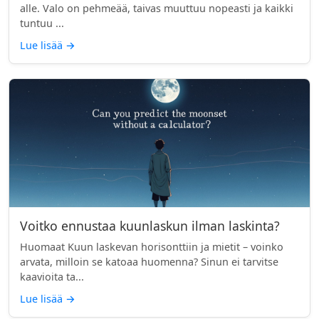
alle. Valo on pehmeää, taivas muuttuu nopeasti ja kaikki
tuntuu ...
Lue lisää
→
Voitko ennustaa kuunlaskun ilman laskinta?
Huomaat Kuun laskevan horisonttiin ja mietit – voinko
arvata, milloin se katoaa huomenna? Sinun ei tarvitse
kaavioita ta...
Lue lisää
→