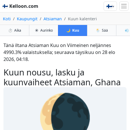
🇫🇮
🇫🇮 Kelloon.com
▾
Koti
Kaupungit
Atsiaman
Kuun kalenteri
⏱️
Aika
☀️
Aurinko
🌙
Kuu
🌦️
Sää
💨
Tänä iltana Atsiaman Kuu on Viimeinen neljännes
4990.3% valaistuksella; seuraava täysikuu on 28 elo
2026, 04:18.
Kuun nousu, lasku ja
kuunvaiheet Atsiaman, Ghana
🌘