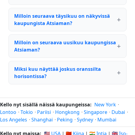
Milloin seuraava täysikuu on näkyvissä
kaupungista Atsiaman?
Milloin on seuraava uusikuu kaupungissa
Atsiaman?
Miksi kuu näyttää joskus oranssilta
horisontissa?
Kello nyt sisällä näissä kaupungeissa:
New York
·
Lontoo
·
Tokio
·
Pariisi
·
Hongkong
·
Singapore
·
Dubai
·
Los Angeles
·
Shanghai
·
Peking
·
Sydney
·
Mumbai
Kello nyt maissa:
🇺🇸 USA
|
🇨🇳 Kiina
|
🇮🇳 Intia
|
🇬🇧 Iso-