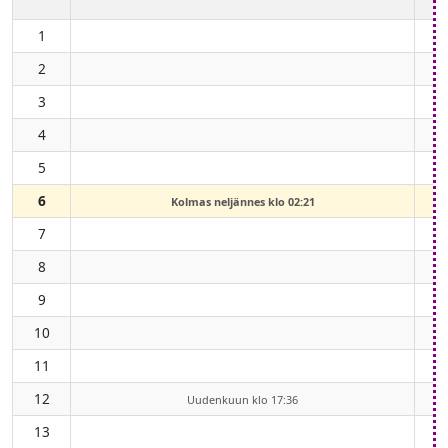
1
2
3
4
5
6
Kolmas neljännes klo 02:21
7
8
9
10
11
12
Uudenkuun klo 17:36
13