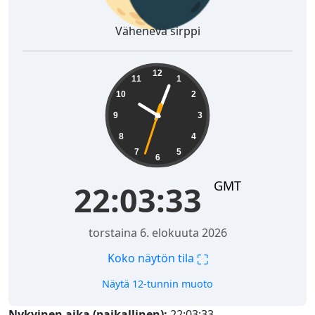
Vähenevä sirppi
22:03:34
12
11
1
10
2
9
3
8
4
7
5
6
GMT
22:03:34
torstaina 6. elokuuta 2026
⛶
Koko näytön tila
Näytä 12-tunnin muoto
Nykyinen aika (paikallinen):
22:03:34