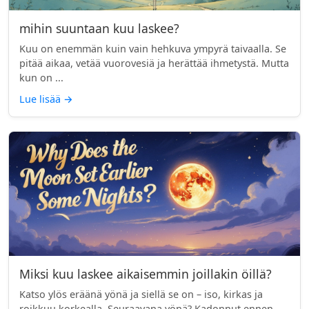
mihin suuntaan kuu laskee?
Kuu on enemmän kuin vain hehkuva ympyrä taivaalla. Se
pitää aikaa, vetää vuorovesiä ja herättää ihmetystä. Mutta
kun on ...
Lue lisää
→
Miksi kuu laskee aikaisemmin joillakin öillä?
Katso ylös eräänä yönä ja siellä se on – iso, kirkas ja
roikkuu korkealla. Seuraavana yönä? Kadonnut ennen