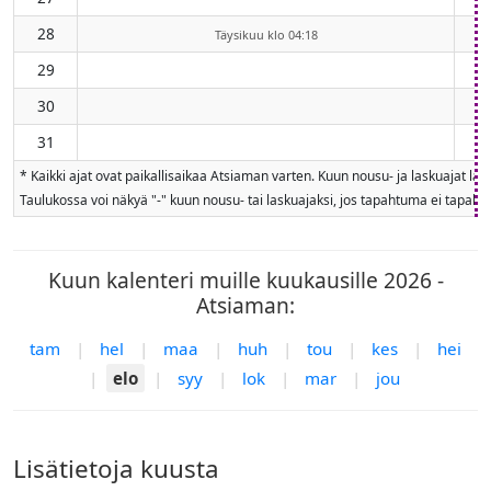
28
Täysikuu klo 04:18
29
30
31
* Kaikki ajat ovat paikallisaikaa Atsiaman varten. Kuun nousu- ja laskuajat l
Taulukossa voi näkyä "-" kuun nousu- tai laskuajaksi, jos tapahtuma ei tapahdu
Kuun kalenteri muille kuukausille 2026 -
Atsiaman:
tam
|
hel
|
maa
|
huh
|
tou
|
kes
|
hei
|
elo
|
syy
|
lok
|
mar
|
jou
Lisätietoja kuusta