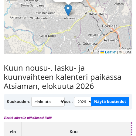
Leaflet
|
© OSM
Kuun nousu-, lasku- ja
kuunvaihteen kalenteri paikassa
Atsiaman, elokuuta 2026
Kuukauden:
Vuosi:
Näytä kuutiedot
Vieritä oikealle nähdäksesi lisää
elo
Kuu