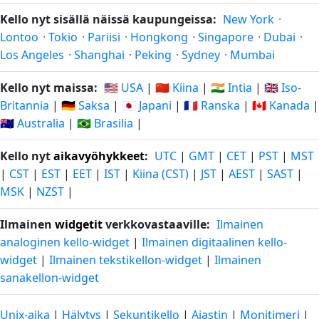
Kello nyt sisällä näissä kaupungeissa:
New York
·
Lontoo
·
Tokio
·
Pariisi
·
Hongkong
·
Singapore
·
Dubai
·
Los Angeles
·
Shanghai
·
Peking
·
Sydney
·
Mumbai
Kello nyt maissa:
🇺🇸 USA
|
🇨🇳 Kiina
|
🇮🇳 Intia
|
🇬🇧 Iso-
Britannia
|
🇩🇪 Saksa
|
🇯🇵 Japani
|
🇫🇷 Ranska
|
🇨🇦 Kanada
|
🇦🇺 Australia
|
🇧🇷 Brasilia
|
Kello nyt
aikavyöhykkeet
:
UTC
|
GMT
|
CET
|
PST
|
MST
|
CST
|
EST
|
EET
|
IST
|
Kiina (CST)
|
JST
|
AEST
|
SAST
|
MSK
|
NZST
|
Ilmainen
widgetit
verkkovastaaville:
Ilmainen
analoginen kello-widget
|
Ilmainen digitaalinen kello-
widget
|
Ilmainen tekstikellon-widget
|
Ilmainen
sanakellon-widget
Unix-aika
|
Hälytys
|
Sekuntikello
|
Ajastin
|
Monitimeri
|