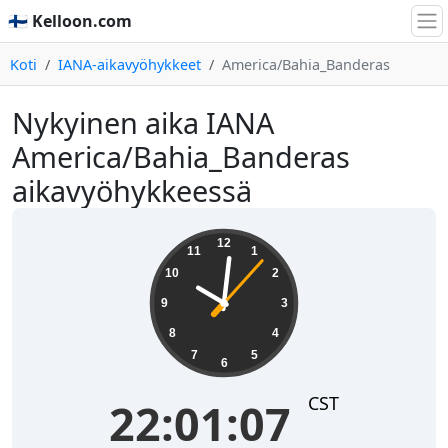
🇫🇮 Kelloon.com
Koti
IANA-aikavyöhykkeet
America/Bahia_Banderas
Nykyinen aika IANA
America/Bahia_Banderas
aikavyöhykkeessä
22:01:07
12
11
1
10
2
9
3
8
4
7
5
6
CST
22:01:07