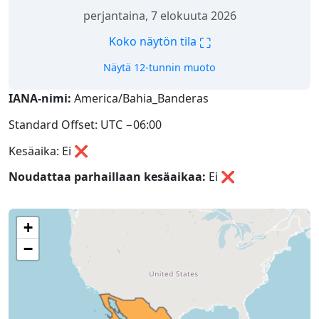
perjantaina, 7 elokuuta 2026
⛶
Koko näytön tila
Näytä 12-tunnin muoto
IANA-nimi:
America/Bahia_Banderas
Standard Offset: UTC −06:00
Kesäaika: Ei ❌
Noudattaa parhaillaan kesäaikaa:
Ei
❌
+
−