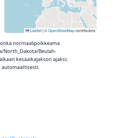
Leaflet
|
©
OpenStreetMap
contributors
 jonka normaalipoikkeama
ica/North_Dakota/Beulah-
aikaan kesäaikajakson ajaksi;
ä automaattisesti.