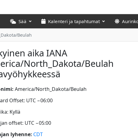
Sää
Kalenteri ja tapahtumat
Aurink
_Dakota/Beulah
yinen aika IANA
erica/North_Dakota/Beulah
kavyöhykkeessä
nimi:
America/North_Dakota/Beulah
ard Offset: UTC −06:00
ka: Kyllä
jan offset: UTC −05:00
jan lyhenne:
CDT