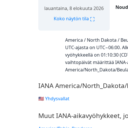
Nouda
lauantaina, 8 elokuuta 2026
⛶
Koko näytön tila
America / North Dakota / Be
UTC-ajasta on UTC−06:00. Al
vyöhykkeellä on 01:10:30 (CD
vaihtopäivät määrittää IANA-a
America/North_Dakota/Beul
IANA America/North_Dakota/
🇺🇸 Yhdysvallat
Muut IANA-aikavyöhykkeet, j