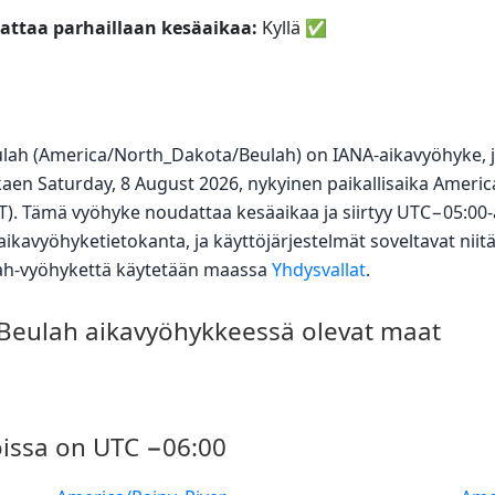
ttaa parhaillaan kesäaikaa:
Kyllä
✅
ulah (America/North_Dakota/Beulah) on IANA-aikavyöhyke,
kaen Saturday, 8 August 2026, nykyinen paikallisaika Amer
T). Tämä vyöhyke noudattaa kesäaikaa ja siirtyy UTC−05:00-
ikavyöhyketietokanta, ja käyttöjärjestelmät soveltavat niit
ah-vyöhykettä käytetään maassa
Yhdysvallat
.
Beulah aikavyöhykkeessä olevat maat
oissa on UTC −06:00