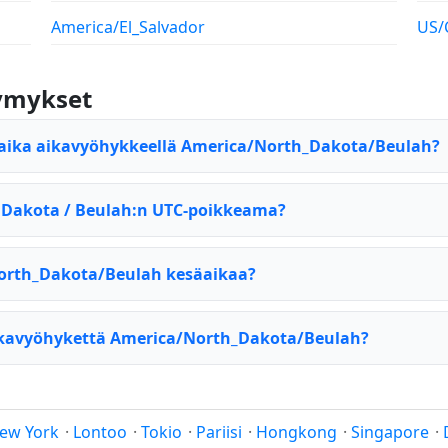
America/El_Salvador
US/
symykset
naika aikavyöhykkeellä America/North_Dakota/Beulah?
 Dakota / Beulah:n UTC-poikkeama?
orth_Dakota/Beulah kesäaikaa?
ikavyöhykettä America/North_Dakota/Beulah?
ew York
·
Lontoo
·
Tokio
·
Pariisi
·
Hongkong
·
Singapore
·