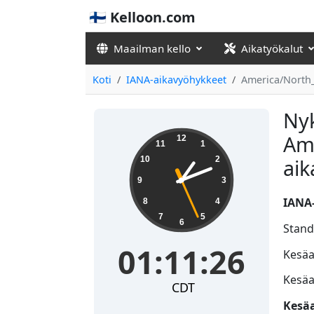
🇫🇮 Kelloon.com
Maailman kello
Aikatyökalut
Koti
IANA-aikavyöhykkeet
America/North
Nyk
01:11:26
Am
12
11
1
10
2
ai
9
3
IANA-
8
4
7
5
6
Stand
01:11:26
Kesäai
Kesäa
CDT
Kesäa