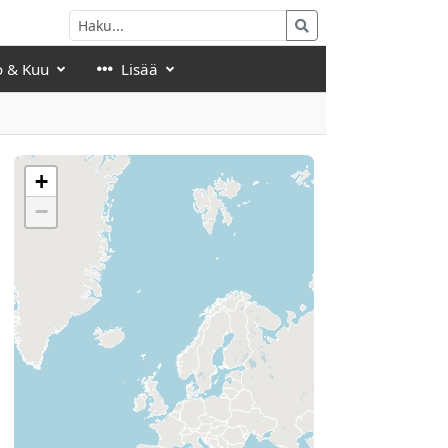
o & Kuu
Lisää
+
−