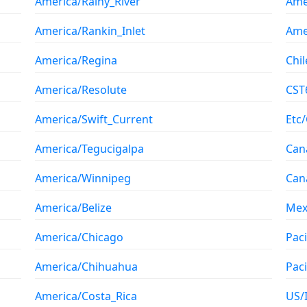
America/Rainy_River
Ame
America/Rankin_Inlet
Ame
America/Regina
Chil
America/Resolute
CST
America/Swift_Current
Etc
America/Tegucigalpa
Can
America/Winnipeg
Can
America/Belize
Mex
America/Chicago
Pac
America/Chihuahua
Paci
America/Costa_Rica
US/