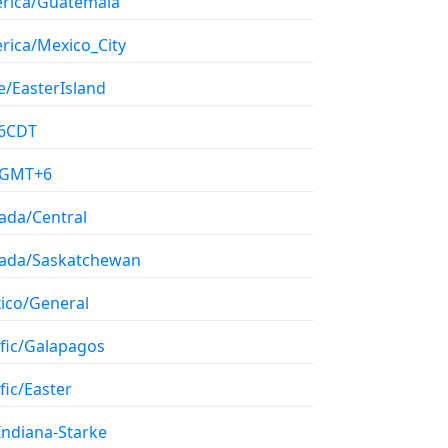
rica/Guatemala
rica/Mexico_City
e/EasterIsland
6CDT
/GMT+6
ada/Central
ada/Saskatchewan
ico/General
ific/Galapagos
fic/Easter
Indiana-Starke