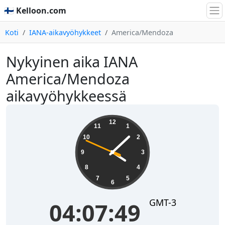
🇫🇮 Kelloon.com
Koti
IANA-aikavyöhykkeet
America/Mendoza
Nykyinen aika IANA
America/Mendoza
aikavyöhykkeessä
04:07:49
12
11
1
10
2
9
3
8
4
7
5
6
GMT-3
04:07:49