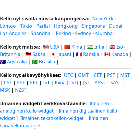
Kello nyt sisällä näissä kaupungeissa:
New York
·
Lontoo
·
Tokio
·
Pariisi
·
Hongkong
·
Singapore
·
Dubai
·
Los Angeles
·
Shanghai
·
Peking
·
Sydney
·
Mumbai
Kello nyt maissa:
🇺🇸 USA
|
🇨🇳 Kiina
|
🇮🇳 Intia
|
🇬🇧 Iso-
Britannia
|
🇩🇪 Saksa
|
🇯🇵 Japani
|
🇫🇷 Ranska
|
🇨🇦 Kanada
|
🇦🇺 Australia
|
🇧🇷 Brasilia
|
Kello nyt
aikavyöhykkeet
:
UTC
|
GMT
|
CET
|
PST
|
MST
|
CST
|
EST
|
EET
|
IST
|
Kiina (CST)
|
JST
|
AEST
|
SAST
|
MSK
|
NZST
|
Ilmainen
widgetit
verkkovastaaville:
Ilmainen
analoginen kello-widget
|
Ilmainen digitaalinen kello-
widget
|
Ilmainen tekstikellon-widget
|
Ilmainen
sanakellon-widget