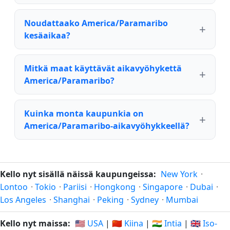
Noudattaako America/Paramaribo
kesäaikaa?
Mitkä maat käyttävät aikavyöhykettä
America/Paramaribo?
Kuinka monta kaupunkia on
America/Paramaribo-aikavyöhykkeellä?
Kello nyt sisällä näissä kaupungeissa:
New York
·
Lontoo
·
Tokio
·
Pariisi
·
Hongkong
·
Singapore
·
Dubai
·
Los Angeles
·
Shanghai
·
Peking
·
Sydney
·
Mumbai
Kello nyt maissa:
🇺🇸 USA
|
🇨🇳 Kiina
|
🇮🇳 Intia
|
🇬🇧 Iso-