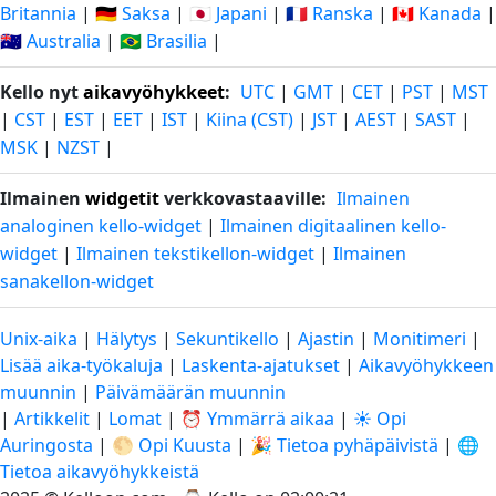
Britannia
|
🇩🇪 Saksa
|
🇯🇵 Japani
|
🇫🇷 Ranska
|
🇨🇦 Kanada
|
🇦🇺 Australia
|
🇧🇷 Brasilia
|
Kello nyt
aikavyöhykkeet
:
UTC
|
GMT
|
CET
|
PST
|
MST
|
CST
|
EST
|
EET
|
IST
|
Kiina (CST)
|
JST
|
AEST
|
SAST
|
MSK
|
NZST
|
Ilmainen
widgetit
verkkovastaaville:
Ilmainen
analoginen kello-widget
|
Ilmainen digitaalinen kello-
widget
|
Ilmainen tekstikellon-widget
|
Ilmainen
sanakellon-widget
Unix-aika
|
Hälytys
|
Sekuntikello
|
Ajastin
|
Monitimeri
|
Lisää aika-työkaluja
|
Laskenta-ajatukset
|
Aikavyöhykkeen
muunnin
|
Päivämäärän muunnin
|
Artikkelit
|
Lomat
|
⏰ Ymmärrä aikaa
|
☀️ Opi
Auringosta
|
🌕 Opi Kuusta
|
🎉 Tietoa pyhäpäivistä
|
🌐
Tietoa aikavyöhykkeistä