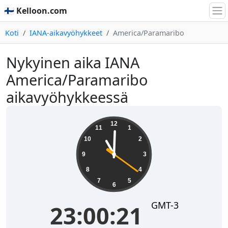
🇫🇮 Kelloon.com
Koti
IANA-aikavyöhykkeet
America/Paramaribo
Nykyinen aika IANA
America/Paramaribo
aikavyöhykkeessä
23:00:21
12
11
1
10
2
9
3
8
4
7
5
6
GMT-3
23:00:21