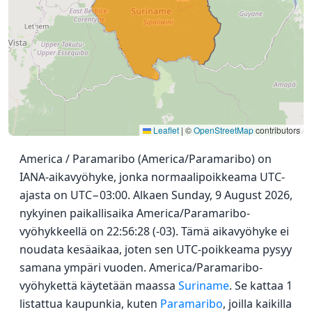
Leaflet
|
©
OpenStreetMap
contributors
America / Paramaribo (America/Paramaribo) on
IANA-aikavyöhyke, jonka normaalipoikkeama UTC-
ajasta on UTC−03:00. Alkaen Sunday, 9 August 2026,
nykyinen paikallisaika America/Paramaribo-
vyöhykkeellä on 22:56:28 (-03). Tämä aikavyöhyke ei
noudata kesäaikaa, joten sen UTC-poikkeama pysyy
samana ympäri vuoden. America/Paramaribo-
vyöhykettä käytetään maassa
Suriname
. Se kattaa 1
listattua kaupunkia, kuten
Paramaribo
, joilla kaikilla