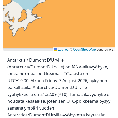
Leaflet
|
©
OpenStreetMap
contributors
Antarktis / Dumont D'Urville
(Antarctica/DumontDUrville) on IANA-aikavyöhyke,
jonka normaalipoikkeama UTC-ajasta on
UTC+10:00. Alkaen Friday, 7 August 2026, nykyinen
paikallisaika Antarctica/DumontDUrville-
vyöhykkeellä on 21:32:09 (+10). Tämä aikavyöhyke ei
noudata kesäaikaa, joten sen UTC-poikkeama pysyy
samana ympäri vuoden.
Antarctica/DumontDUrville-vyöhykettä käytetään