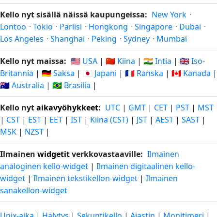
Kello nyt sisällä näissä kaupungeissa:
New York
·
Lontoo
·
Tokio
·
Pariisi
·
Hongkong
·
Singapore
·
Dubai
·
Los Angeles
·
Shanghai
·
Peking
·
Sydney
·
Mumbai
Kello nyt maissa:
🇺🇸 USA
|
🇨🇳 Kiina
|
🇮🇳 Intia
|
🇬🇧 Iso-
Britannia
|
🇩🇪 Saksa
|
🇯🇵 Japani
|
🇫🇷 Ranska
|
🇨🇦 Kanada
|
🇦🇺 Australia
|
🇧🇷 Brasilia
|
Kello nyt
aikavyöhykkeet
:
UTC
|
GMT
|
CET
|
PST
|
MST
|
CST
|
EST
|
EET
|
IST
|
Kiina (CST)
|
JST
|
AEST
|
SAST
|
MSK
|
NZST
|
Ilmainen
widgetit
verkkovastaaville:
Ilmainen
analoginen kello-widget
|
Ilmainen digitaalinen kello-
widget
|
Ilmainen tekstikellon-widget
|
Ilmainen
sanakellon-widget
Unix-aika
|
Hälytys
|
Sekuntikello
|
Ajastin
|
Monitimeri
|