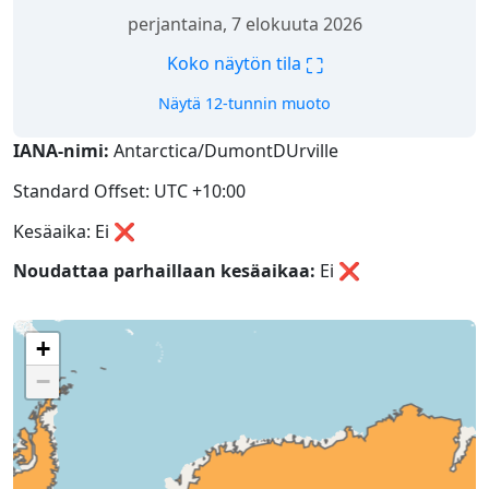
perjantaina, 7 elokuuta 2026
⛶
Koko näytön tila
Näytä 12-tunnin muoto
IANA-nimi:
Antarctica/DumontDUrville
Standard Offset: UTC +10:00
Kesäaika: Ei ❌
Noudattaa parhaillaan kesäaikaa:
Ei
❌
+
−