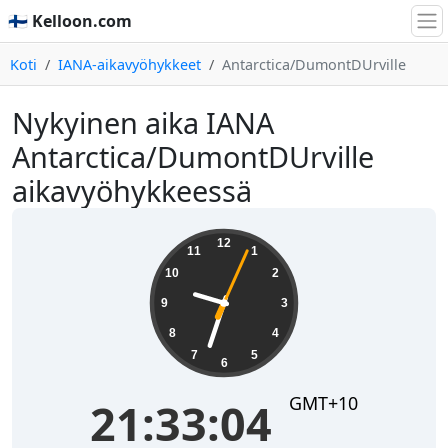
🇫🇮 Kelloon.com
Koti
IANA-aikavyöhykkeet
Antarctica/DumontDUrville
Nykyinen aika IANA
Antarctica/DumontDUrville
aikavyöhykkeessä
21:33:04
12
11
1
10
2
9
3
8
4
7
5
6
GMT+10
21:33:04