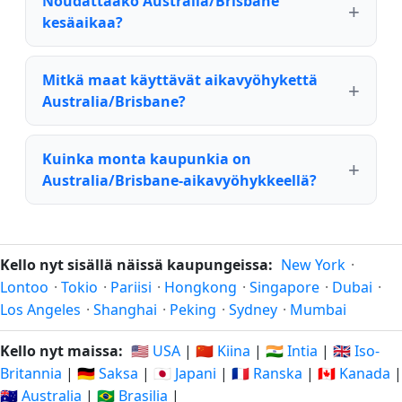
Noudattaako Australia/Brisbane
kesäaikaa?
Mitkä maat käyttävät aikavyöhykettä
Australia/Brisbane?
Kuinka monta kaupunkia on
Australia/Brisbane-aikavyöhykkeellä?
Kello nyt sisällä näissä kaupungeissa:
New York
·
Lontoo
·
Tokio
·
Pariisi
·
Hongkong
·
Singapore
·
Dubai
·
Los Angeles
·
Shanghai
·
Peking
·
Sydney
·
Mumbai
Kello nyt maissa:
🇺🇸 USA
|
🇨🇳 Kiina
|
🇮🇳 Intia
|
🇬🇧 Iso-
Britannia
|
🇩🇪 Saksa
|
🇯🇵 Japani
|
🇫🇷 Ranska
|
🇨🇦 Kanada
|
🇦🇺 Australia
|
🇧🇷 Brasilia
|