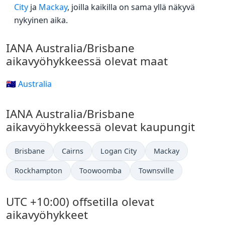
City
ja
Mackay
, joilla kaikilla on sama yllä näkyvä
nykyinen aika.
IANA Australia/Brisbane
aikavyöhykkeessä olevat maat
🇦🇺 Australia
IANA Australia/Brisbane
aikavyöhykkeessä olevat kaupungit
Brisbane
Cairns
Logan City
Mackay
Rockhampton
Toowoomba
Townsville
UTC +10:00) offsetilla olevat
aikavyöhykkeet