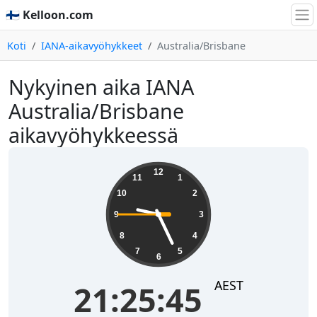
🇫🇮 Kelloon.com
Koti
IANA-aikavyöhykkeet
Australia/Brisbane
Nykyinen aika IANA
Australia/Brisbane
aikavyöhykkeessä
21:25:45
12
11
1
10
2
9
3
8
4
7
5
6
AEST
21:25:45