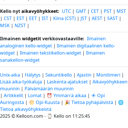
Kello nyt
aikavyöhykkeet
:
UTC
|
GMT
|
CET
|
PST
|
MST
|
CST
|
EST
|
EET
|
IST
|
Kiina (CST)
|
JST
|
AEST
|
SAST
|
MSK
|
NZST
|
Ilmainen
widgetit
verkkovastaaville:
Ilmainen
analoginen kello-widget
|
Ilmainen digitaalinen kello-
widget
|
Ilmainen tekstikellon-widget
|
Ilmainen
sanakellon-widget
Unix-aika
|
Hälytys
|
Sekuntikello
|
Ajastin
|
Monitimeri
|
Lisää aika-työkaluja
|
Laskenta-ajatukset
|
Aikavyöhykkeen
muunnin
|
Päivämäärän muunnin
|
Artikkelit
|
Lomat
|
⏰ Ymmärrä aikaa
|
☀️ Opi
Auringosta
|
🌕 Opi Kuusta
|
🎉 Tietoa pyhäpäivistä
|
🌐
Tietoa aikavyöhykkeistä
2025 © Kelloon.com - ⌚
Kello on 11:25:46