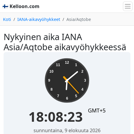
🇫🇮 Kelloon.com
Koti
IANA-aikavyöhykkeet
Asia/Aqtobe
Nykyinen aika IANA
Asia/Aqtobe aikavyöhykkeessä
18:08:24
12
11
1
10
2
9
3
8
4
7
5
6
GMT+5
18:08:24
sunnuntaina, 9 elokuuta 2026