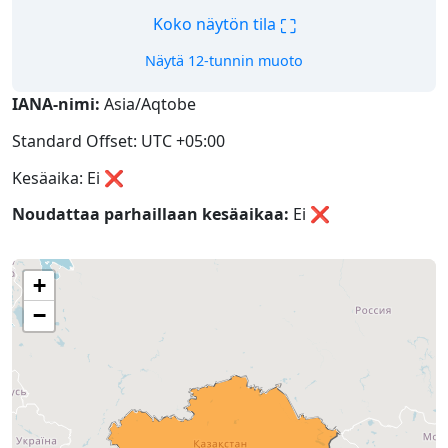
⛶
Koko näytön tila
Näytä 12-tunnin muoto
IANA-nimi:
Asia/Aqtobe
Standard Offset: UTC +05:00
Kesäaika: Ei ❌
Noudattaa parhaillaan kesäaikaa:
Ei
❌
+
−