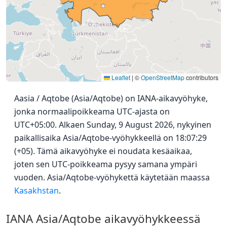
Leaflet
|
©
OpenStreetMap
contributors
Aasia / Aqtobe (Asia/Aqtobe) on IANA-aikavyöhyke,
jonka normaalipoikkeama UTC-ajasta on
UTC+05:00. Alkaen Sunday, 9 August 2026, nykyinen
paikallisaika Asia/Aqtobe-vyöhykkeellä on 18:07:29
(+05). Tämä aikavyöhyke ei noudata kesäaikaa,
joten sen UTC-poikkeama pysyy samana ympäri
vuoden. Asia/Aqtobe-vyöhykettä käytetään maassa
Kasakhstan
.
IANA Asia/Aqtobe aikavyöhykkeessä