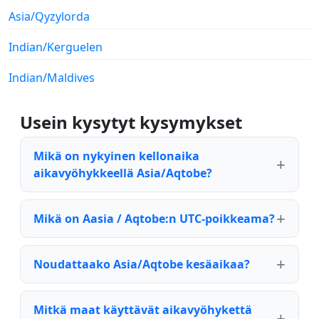
Asia/Qyzylorda
Indian/Kerguelen
Indian/Maldives
Usein kysytyt kysymykset
Mikä on nykyinen kellonaika
aikavyöhykkeellä Asia/Aqtobe?
Mikä on Aasia / Aqtobe:n UTC-poikkeama?
Noudattaako Asia/Aqtobe kesäaikaa?
Mitkä maat käyttävät aikavyöhykettä