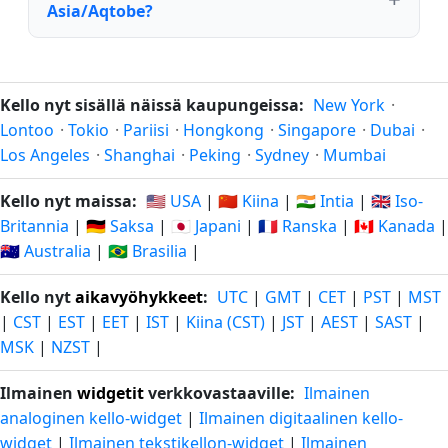
Asia/Aqtobe?
Kello nyt sisällä näissä kaupungeissa:
New York
·
Lontoo
·
Tokio
·
Pariisi
·
Hongkong
·
Singapore
·
Dubai
·
Los Angeles
·
Shanghai
·
Peking
·
Sydney
·
Mumbai
Kello nyt maissa:
🇺🇸 USA
|
🇨🇳 Kiina
|
🇮🇳 Intia
|
🇬🇧 Iso-
Britannia
|
🇩🇪 Saksa
|
🇯🇵 Japani
|
🇫🇷 Ranska
|
🇨🇦 Kanada
|
🇦🇺 Australia
|
🇧🇷 Brasilia
|
Kello nyt
aikavyöhykkeet
:
UTC
|
GMT
|
CET
|
PST
|
MST
|
CST
|
EST
|
EET
|
IST
|
Kiina (CST)
|
JST
|
AEST
|
SAST
|
MSK
|
NZST
|
Ilmainen
widgetit
verkkovastaaville:
Ilmainen
analoginen kello-widget
|
Ilmainen digitaalinen kello-
widget
|
Ilmainen tekstikellon-widget
|
Ilmainen