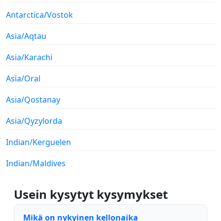
Antarctica/Vostok
Asia/Aqtau
Asia/Karachi
Asia/Oral
Asia/Qostanay
Asia/Qyzylorda
Indian/Kerguelen
Indian/Maldives
Usein kysytyt kysymykset
Mikä on nykyinen kellonaika