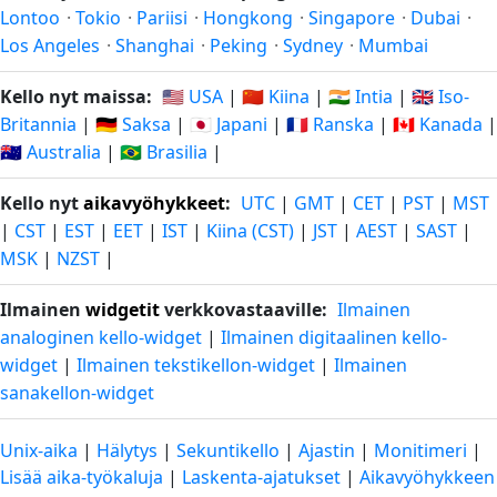
Lontoo
·
Tokio
·
Pariisi
·
Hongkong
·
Singapore
·
Dubai
·
Los Angeles
·
Shanghai
·
Peking
·
Sydney
·
Mumbai
Kello nyt maissa:
🇺🇸 USA
|
🇨🇳 Kiina
|
🇮🇳 Intia
|
🇬🇧 Iso-
Britannia
|
🇩🇪 Saksa
|
🇯🇵 Japani
|
🇫🇷 Ranska
|
🇨🇦 Kanada
|
🇦🇺 Australia
|
🇧🇷 Brasilia
|
Kello nyt
aikavyöhykkeet
:
UTC
|
GMT
|
CET
|
PST
|
MST
|
CST
|
EST
|
EET
|
IST
|
Kiina (CST)
|
JST
|
AEST
|
SAST
|
MSK
|
NZST
|
Ilmainen
widgetit
verkkovastaaville:
Ilmainen
analoginen kello-widget
|
Ilmainen digitaalinen kello-
widget
|
Ilmainen tekstikellon-widget
|
Ilmainen
sanakellon-widget
Unix-aika
|
Hälytys
|
Sekuntikello
|
Ajastin
|
Monitimeri
|
Lisää aika-työkaluja
|
Laskenta-ajatukset
|
Aikavyöhykkeen