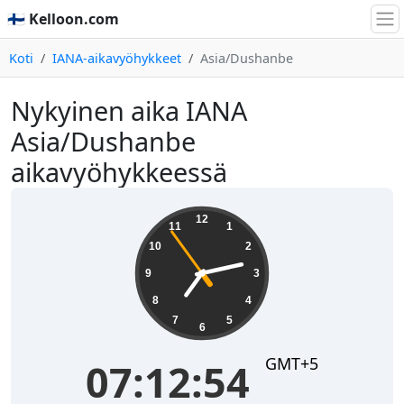
🇫🇮 Kelloon.com
Koti
IANA-aikavyöhykkeet
Asia/Dushanbe
Nykyinen aika IANA
Asia/Dushanbe
aikavyöhykkeessä
07:12:55
12
11
1
10
2
9
3
8
4
7
5
6
GMT+5
07:12:55