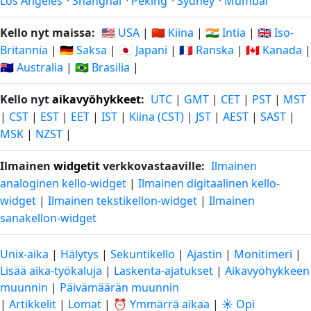
Los Angeles
·
Shanghai
·
Peking
·
Sydney
·
Mumbai
Kello nyt maissa:
🇺🇸 USA
|
🇨🇳 Kiina
|
🇮🇳 Intia
|
🇬🇧 Iso-
Britannia
|
🇩🇪 Saksa
|
🇯🇵 Japani
|
🇫🇷 Ranska
|
🇨🇦 Kanada
|
🇦🇺 Australia
|
🇧🇷 Brasilia
|
Kello nyt
aikavyöhykkeet
:
UTC
|
GMT
|
CET
|
PST
|
MST
|
CST
|
EST
|
EET
|
IST
|
Kiina (CST)
|
JST
|
AEST
|
SAST
|
MSK
|
NZST
|
Ilmainen
widgetit
verkkovastaaville:
Ilmainen
analoginen kello-widget
|
Ilmainen digitaalinen kello-
widget
|
Ilmainen tekstikellon-widget
|
Ilmainen
sanakellon-widget
Unix-aika
|
Hälytys
|
Sekuntikello
|
Ajastin
|
Monitimeri
|
Lisää aika-työkaluja
|
Laskenta-ajatukset
|
Aikavyöhykkeen
muunnin
|
Päivämäärän muunnin
|
Artikkelit
|
Lomat
|
⏰ Ymmärrä aikaa
|
☀️ Opi