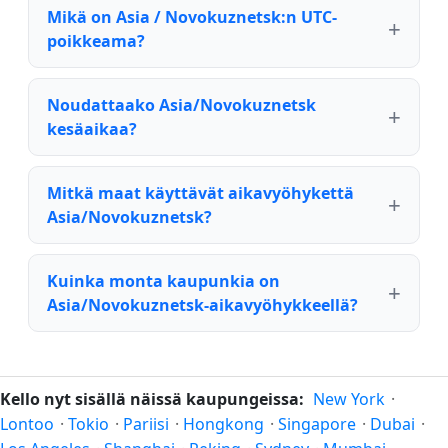
Mikä on Asia / Novokuznetsk:n UTC-
poikkeama?
Noudattaako Asia/Novokuznetsk
kesäaikaa?
Mitkä maat käyttävät aikavyöhykettä
Asia/Novokuznetsk?
Kuinka monta kaupunkia on
Asia/Novokuznetsk-aikavyöhykkeellä?
Kello nyt sisällä näissä kaupungeissa:
New York
·
Lontoo
·
Tokio
·
Pariisi
·
Hongkong
·
Singapore
·
Dubai
·