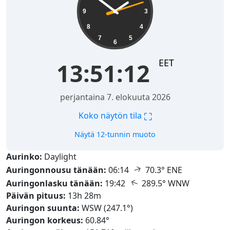
9
3
8
4
7
5
6
EET
13:51:13
perjantaina 7. elokuuta 2026
⛶
Koko näytön tila
Näytä 12-tunnin muoto
Aurinko:
Daylight
↑
Auringonnousu tänään:
06:14
70.3° ENE
↑
Auringonlasku tänään:
19:42
289.5° WNW
Päivän pituus:
13h 28m
Auringon suunta:
WSW (247.1°)
Auringon korkeus:
60.84°