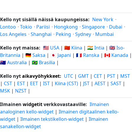
Kello nyt sisällä näissä kaupungeissa:
New York
·
Lontoo
·
Tokio
·
Pariisi
·
Hongkong
·
Singapore
·
Dubai
·
Los Angeles
·
Shanghai
·
Peking
·
Sydney
·
Mumbai
Kello nyt maissa:
🇺🇸 USA
|
🇨🇳 Kiina
|
🇮🇳 Intia
|
🇬🇧 Iso-
Britannia
|
🇩🇪 Saksa
|
🇯🇵 Japani
|
🇫🇷 Ranska
|
🇨🇦 Kanada
|
🇦🇺 Australia
|
🇧🇷 Brasilia
|
Kello nyt
aikavyöhykkeet
:
UTC
|
GMT
|
CET
|
PST
|
MST
|
CST
|
EST
|
EET
|
IST
|
Kiina (CST)
|
JST
|
AEST
|
SAST
|
MSK
|
NZST
|
Ilmainen
widgetit
verkkovastaaville:
Ilmainen
analoginen kello-widget
|
Ilmainen digitaalinen kello-
widget
|
Ilmainen tekstikellon-widget
|
Ilmainen
sanakellon-widget