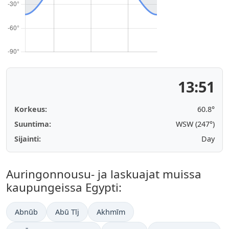
13:51
Korkeus:
60.8°
Suuntima:
WSW (247°)
Sijainti:
Day
Auringonnousu- ja laskuajat muissa
kaupungeissa Egypti:
Abnūb
Abū Tīj
Akhmīm