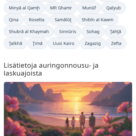
Minyā al Qamḩ
Mīt Ghamr
Munūf
Qalyub
Qina
Rosetta
Samālūţ
Shibīn al Kawm
Shubrā al Khaymah
Sinnūris
Sohag
Ţahţā
Ţalkhā
Ţimā
Uusi Kairo
Zagazig
Zefta
Lisätietoja auringonnousu- ja
laskuajoista