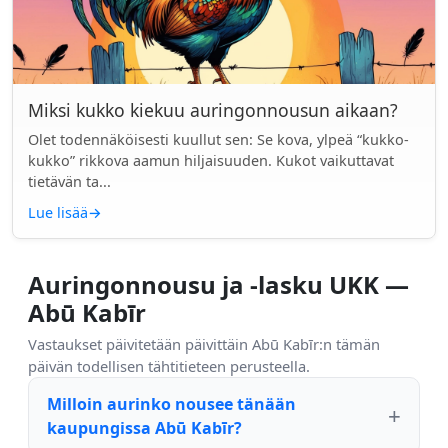
Miksi kukko kiekuu auringonnousun aikaan?
Olet todennäköisesti kuullut sen: Se kova, ylpeä “kukko-
kukko” rikkova aamun hiljaisuuden. Kukot vaikuttavat
tietävän ta...
Lue lisää
→
Auringonnousu ja -lasku UKK —
Abū Kabīr
Vastaukset päivitetään päivittäin Abū Kabīr:n tämän
päivän todellisen tähtitieteen perusteella.
Milloin aurinko nousee tänään
kaupungissa Abū Kabīr?