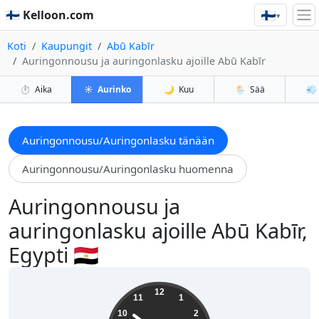
🇫🇮
🇫🇮 Kelloon.com
▾
Koti
Kaupungit
Abū Kabīr
Auringonnousu ja auringonlasku ajoille Abū Kabīr
⏱️
Aika
☀️
Aurinko
🌙
Kuu
🌦️
Sää
💨
Auringonnousu/Auringonlasku tänään
Auringonnousu/Auringonlasku huomenna
Auringonnousu ja
auringonlasku ajoille Abū Kabīr,
Egypti 🇪🇬
13:51:13
12
11
1
10
2