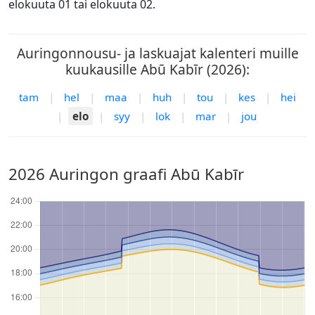
elokuuta 01 tai elokuuta 02.
Auringonnousu- ja laskuajat kalenteri muille
kuukausille Abū Kabīr (2026):
tam
|
hel
|
maa
|
huh
|
tou
|
kes
|
hei
|
elo
|
syy
|
lok
|
mar
|
jou
2026 Auringon graafi Abū Kabīr