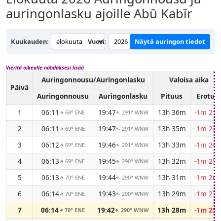
auringonlasku ajoille Abū Kabīr
Kuukauden:
Vuosi:
Näytä auringon tiedot
Vieritä oikealle nähdäksesi lisää
Auringonnousu/Auringonlasku
Valoisa aika
Päivä
Auringonnousu
Auringonlasku
Pituus
Erotus
1
06:11
19:47
13h 36m
-1m 21s
68° ENE
291° WNW
↑
↑
2
06:11
19:47
13h 35m
-1m 23s
69° ENE
291° WNW
↑
↑
3
06:12
19:46
13h 33m
-1m 24s
69° ENE
291° WNW
↑
↑
4
06:13
19:45
13h 32m
-1m 25s
69° ENE
290° WNW
↑
↑
5
06:13
19:44
13h 31m
-1m 26s
70° ENE
290° WNW
↑
↑
6
06:14
19:43
13h 29m
-1m 27s
70° ENE
290° WNW
↑
↑
7
06:14
19:42
13h 28m
-1m 29s
70° ENE
290° WNW
↑
↑