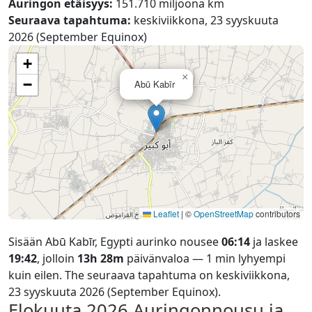
Auringon etäisyys:
151.710 miljoona km
Seuraava tapahtuma:
keskiviikkona, 23 syyskuuta
2026 (September Equinox)
+
×
−
Abū Kabīr
Leaflet
|
©
OpenStreetMap
contributors
Sisään Abū Kabīr, Egypti aurinko nousee
06:14
ja laskee
19:42
, jolloin
13h 28m
päivänvaloa — 1 min lyhyempi
kuin eilen. The seuraava tapahtuma on keskiviikkona,
23 syyskuuta 2026 (September Equinox).
Elokuuta 2026
Auringonnousu ja