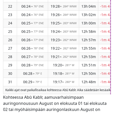
22
06:24
19:28
13h 04m
-1m 41s
76° ENE
284° WNW
↑
↑
23
06:24
19:26
13h 02m
-1m 42s
76° ENE
284° WNW
↑
↑
24
06:25
19:25
13h 00m
-1m 42s
77° ENE
283° WNW
↑
↑
25
06:25
19:24
12h 58m
-1m 43s
77° ENE
283° WNW
↑
↑
26
06:26
19:23
12h 57m
-1m 43s
77° ENE
282° WNW
↑
↑
27
06:26
19:22
12h 55m
-1m 44s
78° ENE
282° WNW
↑
↑
28
06:27
19:21
12h 53m
-1m 44s
78° ENE
282° WNW
↑
↑
29
06:28
19:20
12h 51m
-1m 45s
79° ENE
281° W
↑
↑
30
06:28
19:18
12h 50m
-1m 45s
79° E
281° W
↑
↑
31
06:29
19:17
12h 48m
-1m 46s
79° E
280° W
↑
↑
Kaikki ajat ovat paikallisaikaa kohteessa Abū Kabīr. Aika säädetään kesäai
Kohteessa Abū Kabīr, aamuvarhaisimpaan
auringonnousuun August on elokuuta 01 tai elokuuta
02 tai myöhäisimpään auringonlaskuun August on