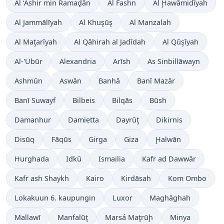
Al ‘Āshir min Ramaḑān
Al Fashn
Al Ḩawāmidīyah
Al Jammālīyah
Al Khuşūş
Al Manzalah
Al Maţarīyah
Al Qāhirah al Jadīdah
Al Qūşīyah
Al-'Ubūr
Alexandria
Arīsh
As Sinbillāwayn
Ashmūn
Aswān
Banhā
Banī Mazār
Banī Suwayf
Bilbeis
Bilqās
Būsh
Damanhur
Damietta
Dayrūţ
Dikirnis
Disūq
Fāqūs
Girga
Giza
Ḩalwān
Hurghada
Idkū
Ismailia
Kafr ad Dawwār
Kafr ash Shaykh
Kairo
Kirdāsah
Kom Ombo
Lokakuun 6. kaupungin
Luxor
Maghāghah
Mallawī
Manfalūţ
Marsá Maţrūḩ
Minya