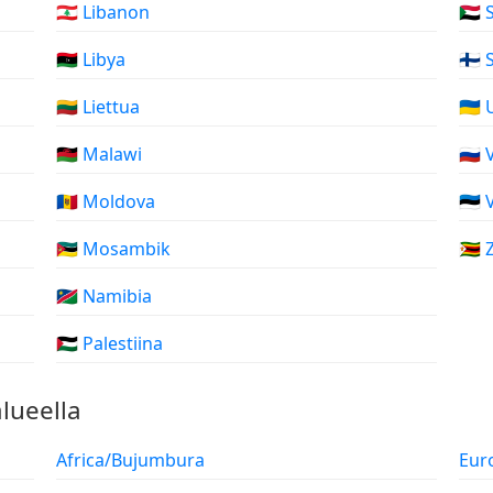
🇱🇧 Libanon
🇸🇩
🇱🇾 Libya
🇫🇮
🇱🇹 Liettua
🇺🇦
🇲🇼 Malawi
🇷🇺
🇲🇩 Moldova
🇪🇪 
🇲🇿 Mosambik
🇿
🇳🇦 Namibia
🇵🇸 Palestiina
lueella
Africa/Bujumbura
Eur