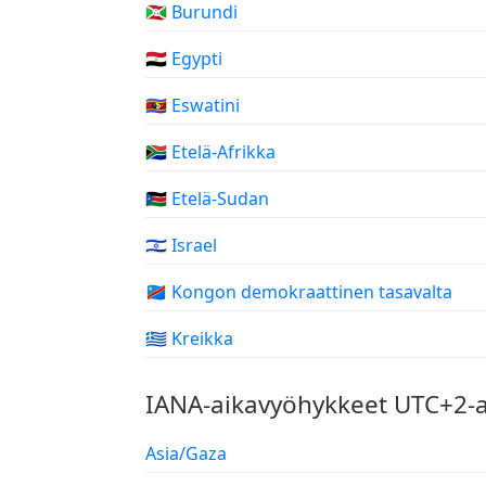
🇧🇮 Burundi
🇪🇬 Egypti
🇸🇿 Eswatini
🇿🇦 Etelä-Afrikka
🇸🇸 Etelä-Sudan
🇮🇱 Israel
🇨🇩 Kongon demokraattinen tasavalta
🇬🇷 Kreikka
IANA-aikavyöhykkeet UTC+2-a
Asia/Gaza