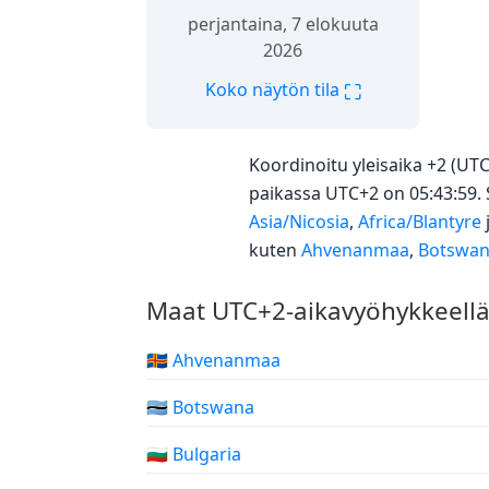
perjantaina, 7 elokuuta
2026
⛶
Koko näytön tila
Koordinoitu yleisaika +2 (UT
paikassa UTC+2 on 05:43:59.
Asia/Nicosia
,
Africa/Blantyre
kuten
Ahvenanmaa
,
Botswa
Maat UTC+2-aikavyöhykkeell
🇦🇽 Ahvenanmaa
🇧🇼 Botswana
🇧🇬 Bulgaria