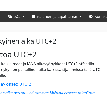
Sää
Kalenteri ja tapahtumat
Aurink
kyinen aika UTC+2
etoa UTC+2
 kaikki maat ja IANA-aikavyöhykkeet UTC+2 offsetilla.
nykyinen paikallinen aika kaikissa sijainneissa tällä UTC-
lla.
a> offset:
UTC+2
nen aika perustuu edustavaan IANA-alueeseen:
Asia/Gaza