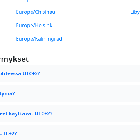
Europe/Chisinau
Liby
Europe/Helsinki
Europe/Kaliningrad
symykset
ohteessa UTC+2?
rtymä?
eet käyttävät UTC+2?
 UTC+2?