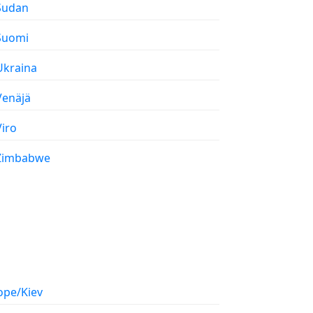
 Sudan
 Suomi
 Ukraina
 Venäjä
Viro
 Zimbabwe
ope/Kiev