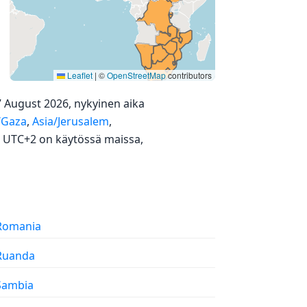
Leaflet
|
©
OpenStreetMap
contributors
7 August 2026, nykyinen aika
/Gaza
,
Asia/Jerusalem
,
. UTC+2 on käytössä maissa,
 Romania
 Ruanda
 Sambia