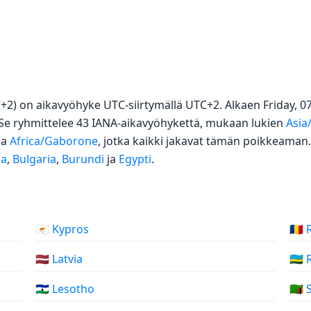
C+2) on aikavyöhyke UTC-siirtymällä UTC+2. Alkaen Friday, 0
 Se ryhmittelee 43 IANA-aikavyöhykettä, mukaan lukien
Asia
ja
Africa/Gaborone
, jotka kaikki jakavat tämän poikkeaman
na
,
Bulgaria
,
Burundi
ja
Egypti
.
ä
🇨🇾 Kypros
🇷🇴
🇱🇻 Latvia
🇷🇼
🇱🇸 Lesotho
🇿🇲