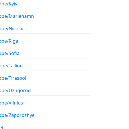
ope/Kyiv
ope/Mariehamn
ope/Nicosia
ope/Riga
ope/Sofia
ope/Tallinn
ope/Tiraspol
ope/Uzhgorod
ope/Vilnius
ope/Zaporozhye
el