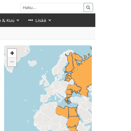
o & Kuu
Lisää
+
−