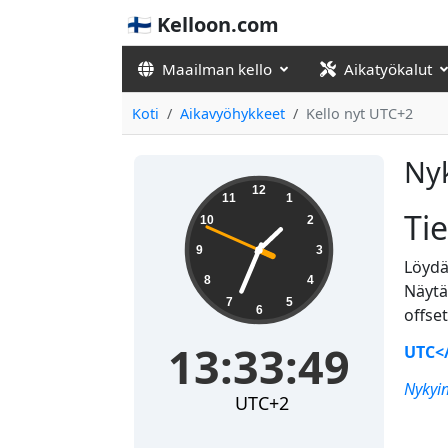
🇫🇮 Kelloon.com
Maailman kello
Aikatyökalut
Koti
Aikavyöhykkeet
Kello nyt UTC+2
Ny
13:33:49
12
11
1
Ti
10
2
9
3
Löydä
8
4
Näytä 
7
5
6
offseti
13:33:49
UTC</
Nykyi
UTC+2