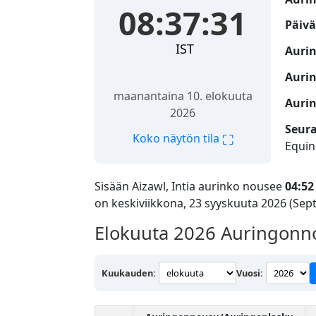
08:37:32
Päivä
IST
Auri
Auri
maanantaina 10. elokuuta
Aurin
2026
Seur
⛶
Koko näytön tila
Equin
Sisään Aizawl, Intia aurinko nousee
04:52
on keskiviikkona, 23 syyskuuta 2026 (Sep
Elokuuta 2026
Auringonnou
Kuukauden:
Vuosi: