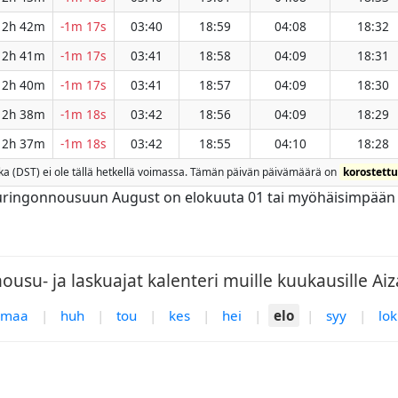
12h 42m
-1m 17s
03:40
18:59
04:08
18:32
12h 41m
-1m 17s
03:41
18:58
04:09
18:31
12h 40m
-1m 17s
03:41
18:57
04:09
18:30
12h 38m
-1m 18s
03:42
18:56
04:09
18:29
12h 37m
-1m 18s
03:42
18:55
04:10
18:28
aika (DST) ei ole tällä hetkellä voimassa. Tämän päivän päivämäärä on
korostettu
uringonnousuun August on elokuuta 01 tai myöhäisimpään 
usu- ja laskuajat kalenteri muille kuukausille Aiz
maa
|
huh
|
tou
|
kes
|
hei
|
elo
|
syy
|
lok