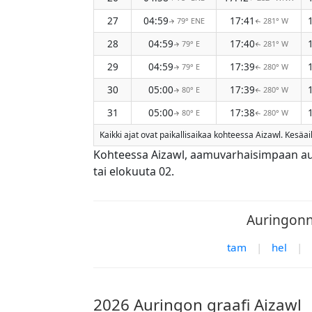
27
04:59
17:41
79° ENE
281° W
↑
↑
28
04:59
17:40
79° E
281° W
↑
↑
29
04:59
17:39
79° E
280° W
↑
↑
30
05:00
17:39
80° E
280° W
↑
↑
31
05:00
17:38
80° E
280° W
↑
↑
Kaikki ajat ovat paikallisaikaa kohteessa Aizawl. Kesä
Kohteessa Aizawl, aamuvarhaisimpaan a
tai elokuuta 02.
Auringonno
tam
|
hel
|
2026 Auringon graafi Aizawl