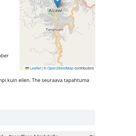
mber
Leaflet
|
©
OpenStreetMap
contributors
pi kuin eilen. The seuraava tapahtuma