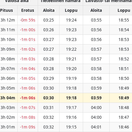
Valoisa aika
Tieteellinen hämärä
Laivasto- tai merihämä
Pituus
Erotus
Aloita
Loppu
Aloita
Loppu
13h 12m
-0m 59s
03:25
19:24
03:55
18:55
13h 11m
-1m 00s
03:26
19:23
03:56
18:54
13h 10m
-1m 01s
03:27
19:23
03:56
18:53
13h 09m
-1m 02s
03:27
19:22
03:57
18:53
13h 08m
-1m 03s
03:28
19:21
03:57
18:52
13h 07m
-1m 04s
03:28
19:20
03:58
18:51
13h 06m
-1m 05s
03:29
19:19
03:58
18:50
13h 05m
-1m 06s
03:30
19:18
03:59
18:49
13h 04m
-1m 06s
03:30
19:18
03:59
18:49
13h 03m
-1m 07s
03:31
19:17
04:00
18:48
13h 02m
-1m 08s
03:32
19:16
04:00
18:47
13h 01m
-1m 09s
03:32
19:15
04:01
18:46