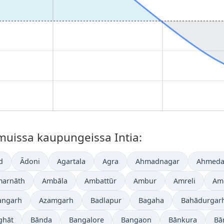
muissa kaupungeissa Intia:
d
Ādoni
Agartala
Agra
Ahmadnagar
Ahmeda
arnāth
Ambāla
Ambattūr
Ambur
Amreli
Amr
angarh
Azamgarh
Badlapur
Bagaha
Bahādurgar
ghāt
Bānda
Bangalore
Bangaon
Bānkura
Bā