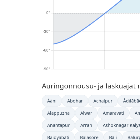
Auringonnousu- ja laskuajat 
Ääni
Abohar
Achalpur
Ādilābā
Alappuzha
Alwar
Amaravati
Am
Anantapur
Arrah
Ashoknagar Kaly
Baidyabāti
Balasore
Bāli
Bālur