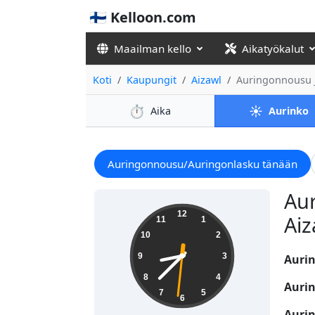
🇫🇮 Kelloon.com
Maailman kello
Aikatyökalut
Koti
Kaupungit
Aizawl
Auringonnousu j
⏱️
☀️
Aika
Aurinko
Auringonnousu/Auringonlasku tänään
Aur
08:37:32
12
Aiz
11
1
10
2
9
3
Aurin
8
4
Auri
7
5
6
Auri