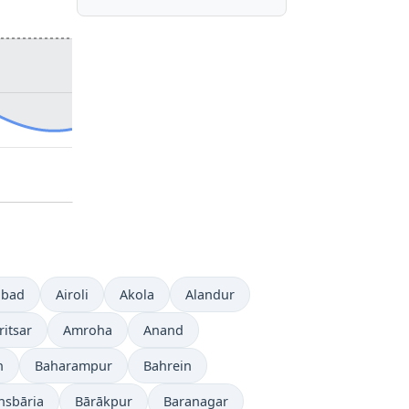
bad
Airoli
Akola
Alandur
itsar
Amroha
Anand
h
Baharampur
Bahrein
nsbāria
Bārākpur
Baranagar