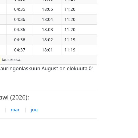
04:35
18:05
11:20
151.15
04:36
18:04
11:20
151.12
04:36
18:03
11:20
151.08
04:36
18:02
11:19
151.05
04:37
18:01
11:19
151.02
taulukossa.
auringonlaskuun August on elokuuta 01
awl (2026):
|
mar
|
jou