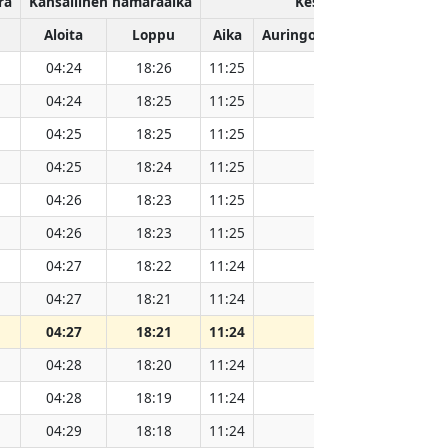
rä
Kansallinen hämäräaika
Keskipäivä
Aloita
Loppu
Aika
Auringon etäisyys (milj. km
04:24
18:26
11:25
151.83
04:24
18:25
11:25
151.81
04:25
18:25
11:25
151.79
04:25
18:24
11:25
151.77
04:26
18:23
11:25
151.75
04:26
18:23
11:25
151.74
04:27
18:22
11:24
151.71
04:27
18:21
11:24
151.69
04:27
18:21
11:24
151.67
04:28
18:20
11:24
151.63
04:28
18:19
11:24
151.62
04:29
18:18
11:24
151.60