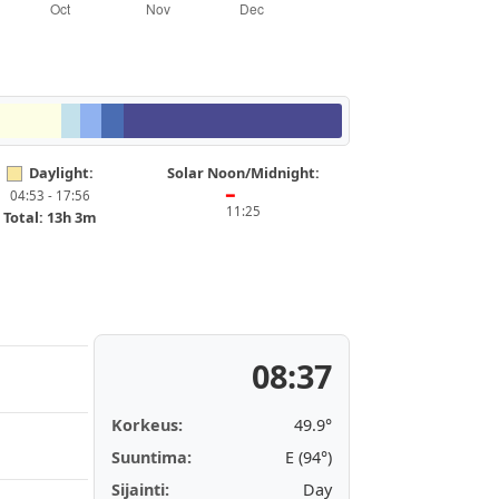
Daylight:
Solar Noon/Midnight:
04:53 - 17:56
━
11:25
Total: 13h 3m
08:37
Korkeus:
50.0°
Suuntima:
E (94°)
Sijainti:
Day