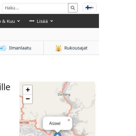
🇫🇮
▾
o & Kuu
Lisää
💨
🕌
Ilmanlaatu
Rukousajat
lle
+
−
×
Aizawl