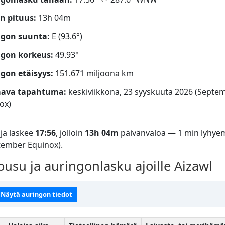
n pituus:
13h 04m
ngon suunta:
E (93.6°)
ngon korkeus:
49.93°
gon etäisyys:
151.671 miljoona km
aava tapahtuma:
keskiviikkona, 23 syyskuuta 2026 (Septe
ox)
ja laskee
17:56
, jolloin
13h 04m
päivänvaloa — 1 min lyhyem
tember Equinox).
su ja auringonlasku ajoille Aizawl
Näytä auringon tiedot