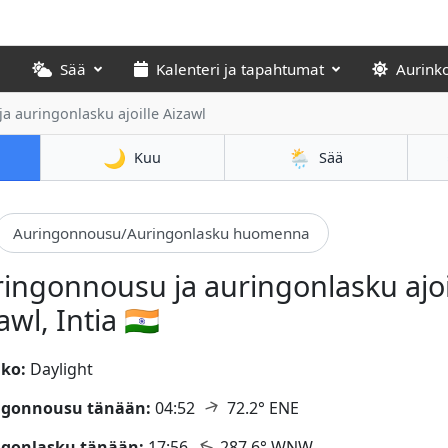
Sää
Kalenteri ja tapahtumat
Aurink
a auringonlasku ajoille Aizawl
🌙
🌦️
Kuu
Sää
Auringonnousu/Auringonlasku huomenna
ingonnousu ja auringonlasku ajoi
awl, Intia 🇮🇳
ko:
Daylight
↑
ngonnousu tänään:
04:52
72.2° ENE
↑
ngonlasku tänään:
17:56
287.6° WNW