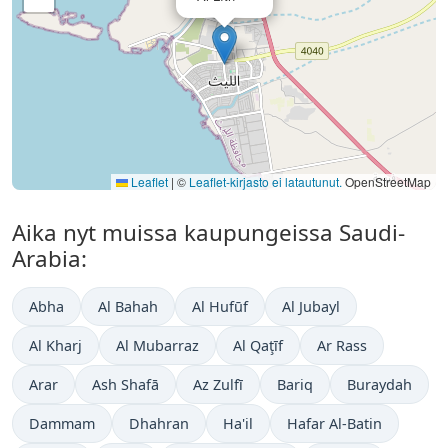
Leaflet
|
©
Leaflet-kirjasto ei latautunut.
OpenStreetMap
Aika nyt muissa kaupungeissa Saudi-
Arabia:
Abha
Al Bahah
Al Hufūf
Al Jubayl
Al Kharj
Al Mubarraz
Al Qaţīf
Ar Rass
Arar
Ash Shafā
Az Zulfī
Bariq
Buraydah
Dammam
Dhahran
Ha'il
Hafar Al-Batin