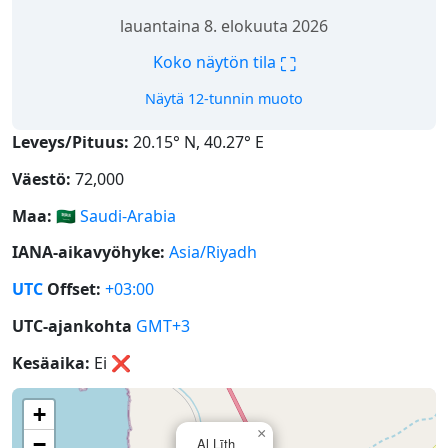
lauantaina 8. elokuuta 2026
⛶
Koko näytön tila
Näytä 12-tunnin muoto
Leveys/Pituus:
20.15° N, 40.27° E
Väestö:
72,000
Maa:
🇸🇦
Saudi-Arabia
IANA-aikavyöhyke:
Asia/Riyadh
UTC
Offset:
+03:00
UTC-ajankohta
GMT+3
Kesäaika:
Ei
❌
+
×
−
Al Līth