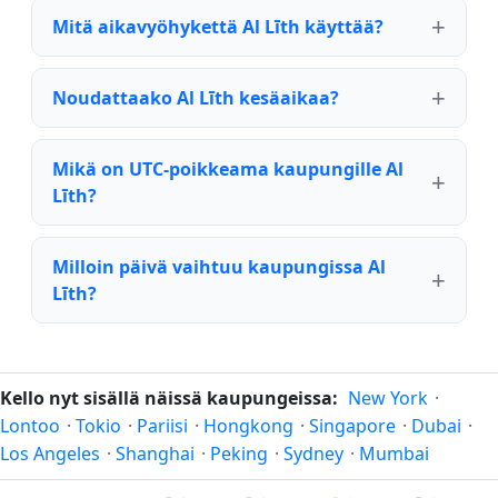
Mitä aikavyöhykettä Al Līth käyttää?
Noudattaako Al Līth kesäaikaa?
Mikä on UTC-poikkeama kaupungille Al
Līth?
Milloin päivä vaihtuu kaupungissa Al
Līth?
Kello nyt sisällä näissä kaupungeissa:
New York
·
Lontoo
·
Tokio
·
Pariisi
·
Hongkong
·
Singapore
·
Dubai
·
Los Angeles
·
Shanghai
·
Peking
·
Sydney
·
Mumbai