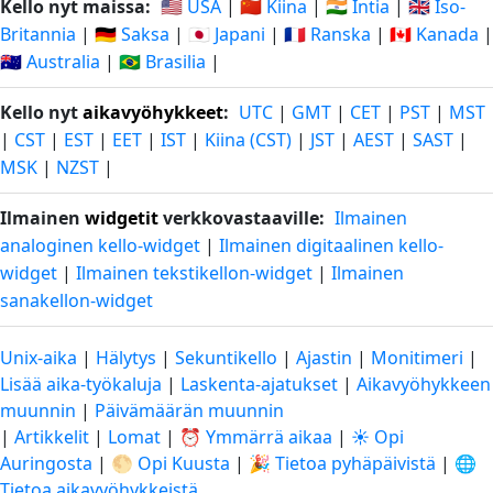
Kello nyt maissa:
🇺🇸 USA
|
🇨🇳 Kiina
|
🇮🇳 Intia
|
🇬🇧 Iso-
Britannia
|
🇩🇪 Saksa
|
🇯🇵 Japani
|
🇫🇷 Ranska
|
🇨🇦 Kanada
|
🇦🇺 Australia
|
🇧🇷 Brasilia
|
Kello nyt
aikavyöhykkeet
:
UTC
|
GMT
|
CET
|
PST
|
MST
|
CST
|
EST
|
EET
|
IST
|
Kiina (CST)
|
JST
|
AEST
|
SAST
|
MSK
|
NZST
|
Ilmainen
widgetit
verkkovastaaville:
Ilmainen
analoginen kello-widget
|
Ilmainen digitaalinen kello-
widget
|
Ilmainen tekstikellon-widget
|
Ilmainen
sanakellon-widget
Unix-aika
|
Hälytys
|
Sekuntikello
|
Ajastin
|
Monitimeri
|
Lisää aika-työkaluja
|
Laskenta-ajatukset
|
Aikavyöhykkeen
muunnin
|
Päivämäärän muunnin
|
Artikkelit
|
Lomat
|
⏰ Ymmärrä aikaa
|
☀️ Opi
Auringosta
|
🌕 Opi Kuusta
|
🎉 Tietoa pyhäpäivistä
|
🌐
Tietoa aikavyöhykkeistä