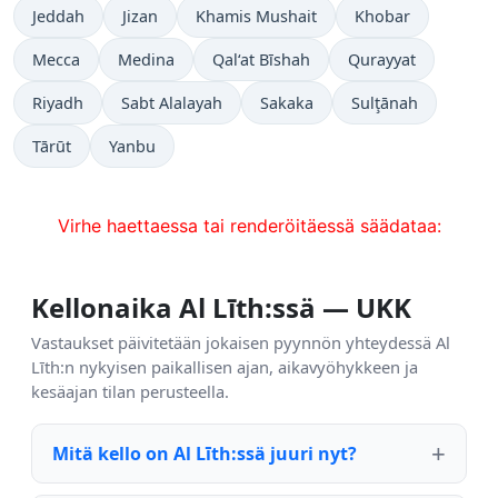
Jeddah
Jizan
Khamis Mushait
Khobar
Mecca
Medina
Qal‘at Bīshah
Qurayyat
Riyadh
Sabt Alalayah
Sakaka
Sulţānah
Tārūt
Yanbu
Virhe haettaessa tai renderöitäessä säädataa:
Kellonaika Al Līth:ssä — UKK
Vastaukset päivitetään jokaisen pyynnön yhteydessä Al
Līth:n nykyisen paikallisen ajan, aikavyöhykkeen ja
kesäajan tilan perusteella.
Mitä kello on Al Līth:ssä juuri nyt?