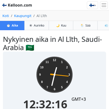
🇫🇮
🇫🇮 Kelloon.com
▾
Koti
Kaupungit
Al Līth
⏱️
Aika
☀️
Aurinko
🌙
Kuu
🌦️
Sää
💨
Nykyinen aika in Al Līth, Saudi-
Arabia 🇸🇦
12:32:16
12
11
1
10
2
9
3
8
4
7
5
6
GMT+3
12:32:16