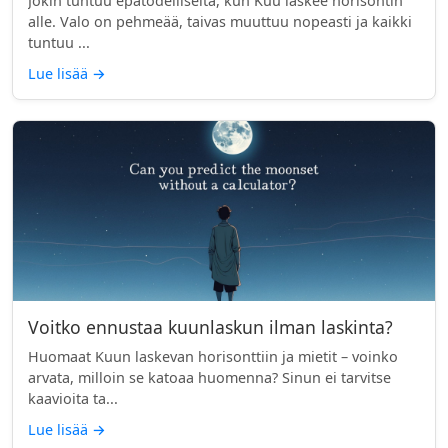
Jokin tuntuu epätodelliselta, kun Kuu laskee horisontin
alle. Valo on pehmeää, taivas muuttuu nopeasti ja kaikki
tuntuu ...
Lue lisää
→
Voitko ennustaa kuunlaskun ilman laskinta?
Huomaat Kuun laskevan horisonttiin ja mietit – voinko
arvata, milloin se katoaa huomenna? Sinun ei tarvitse
kaavioita ta...
Lue lisää
→