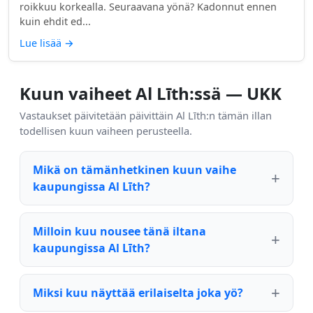
roikkuu korkealla. Seuraavana yönä? Kadonnut ennen
kuin ehdit ed...
Lue lisää
→
Kuun vaiheet Al Līth:ssä — UKK
Vastaukset päivitetään päivittäin Al Līth:n tämän illan
todellisen kuun vaiheen perusteella.
Mikä on tämänhetkinen kuun vaihe
kaupungissa Al Līth?
Milloin kuu nousee tänä iltana
kaupungissa Al Līth?
Miksi kuu näyttää erilaiselta joka yö?