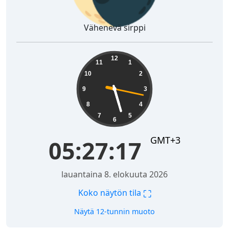
Vähenevä sirppi
05:27:18
12
11
1
10
2
9
3
8
4
7
5
6
GMT+3
05:27:18
lauantaina 8. elokuuta 2026
⛶
Koko näytön tila
Näytä 12-tunnin muoto