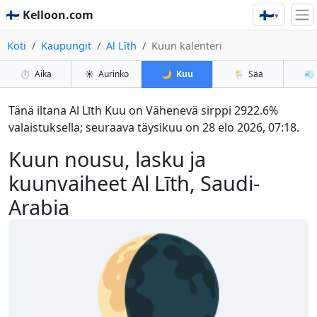
🇫🇮
🇫🇮 Kelloon.com
▾
Koti
Kaupungit
Al Līth
Kuun kalenteri
⏱️
Aika
☀️
Aurinko
🌙
Kuu
🌦️
Sää
💨
Tänä iltana Al Līth Kuu on Vähenevä sirppi 2922.6%
valaistuksella; seuraava täysikuu on 28 elo 2026, 07:18.
Kuun nousu, lasku ja
kuunvaiheet Al Līth, Saudi-
Arabia
🌘