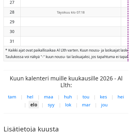
27
28
Täysikuu klo 07:18
29
30
31
* Kaikki ajat ovat paikallisaikaa Al Līth varten. Kuun nousu- ja laskuajat las
Taulukossa voi näkyä "-" kuun nousu- tai laskuajaksi, jos tapahtuma ei tapahdu
Kuun kalenteri muille kuukausille 2026 - Al
Līth:
tam
|
hel
|
maa
|
huh
|
tou
|
kes
|
hei
|
elo
|
syy
|
lok
|
mar
|
jou
Lisätietoja kuusta