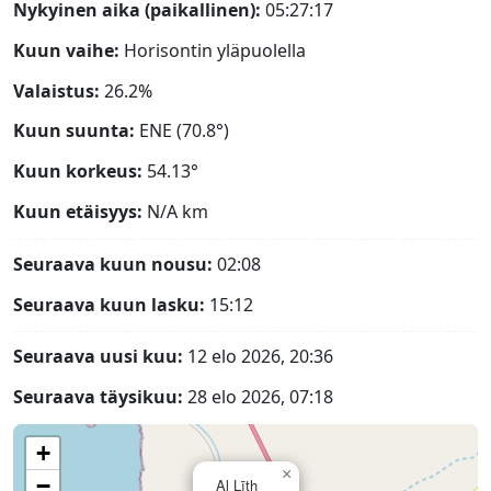
Nykyinen aika (paikallinen):
05:27:18
Kuun vaihe:
Horisontin yläpuolella
Valaistus:
26.2%
Kuun suunta:
ENE (70.8°)
Kuun korkeus:
54.13°
Kuun etäisyys:
N/A
km
Seuraava kuun nousu:
02:08
Seuraava kuun lasku:
15:12
Seuraava uusi kuu:
12 elo 2026, 20:36
Seuraava täysikuu:
28 elo 2026, 07:18
+
×
−
Al Līth