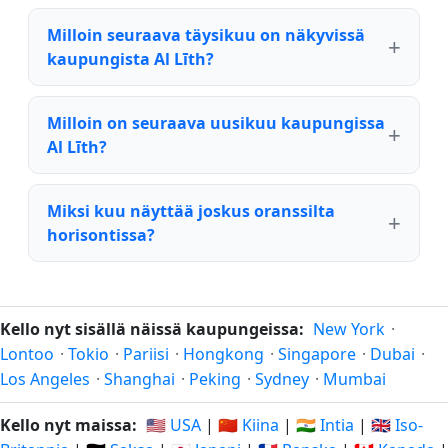
Milloin seuraava täysikuu on näkyvissä
kaupungista Al Līth?
Milloin on seuraava uusikuu kaupungissa
Al Līth?
Miksi kuu näyttää joskus oranssilta
horisontissa?
Kello nyt sisällä näissä kaupungeissa:
New York
·
Lontoo
·
Tokio
·
Pariisi
·
Hongkong
·
Singapore
·
Dubai
·
Los Angeles
·
Shanghai
·
Peking
·
Sydney
·
Mumbai
Kello nyt maissa:
🇺🇸 USA
|
🇨🇳 Kiina
|
🇮🇳 Intia
|
🇬🇧 Iso-