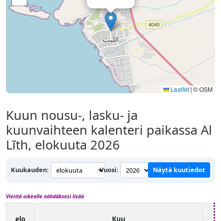
Leaflet
|
© OSM
Kuun nousu-, lasku- ja
kuunvaihteen kalenteri paikassa Al
Līth, elokuuta 2026
Kuukauden:
Vuosi:
Näytä kuutiedot
Vieritä oikealle nähdäksesi lisää
elo
Kuu