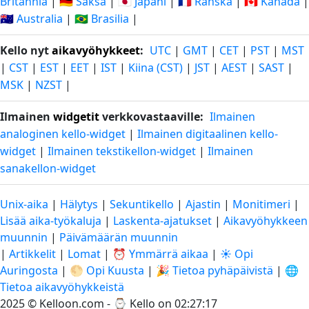
Britannia
|
🇩🇪 Saksa
|
🇯🇵 Japani
|
🇫🇷 Ranska
|
🇨🇦 Kanada
|
🇦🇺 Australia
|
🇧🇷 Brasilia
|
Kello nyt
aikavyöhykkeet
:
UTC
|
GMT
|
CET
|
PST
|
MST
|
CST
|
EST
|
EET
|
IST
|
Kiina (CST)
|
JST
|
AEST
|
SAST
|
MSK
|
NZST
|
Ilmainen
widgetit
verkkovastaaville:
Ilmainen
analoginen kello-widget
|
Ilmainen digitaalinen kello-
widget
|
Ilmainen tekstikellon-widget
|
Ilmainen
sanakellon-widget
Unix-aika
|
Hälytys
|
Sekuntikello
|
Ajastin
|
Monitimeri
|
Lisää aika-työkaluja
|
Laskenta-ajatukset
|
Aikavyöhykkeen
muunnin
|
Päivämäärän muunnin
|
Artikkelit
|
Lomat
|
⏰ Ymmärrä aikaa
|
☀️ Opi
Auringosta
|
🌕 Opi Kuusta
|
🎉 Tietoa pyhäpäivistä
|
🌐
Tietoa aikavyöhykkeistä
2025 © Kelloon.com - ⌚
Kello on 02:27:18