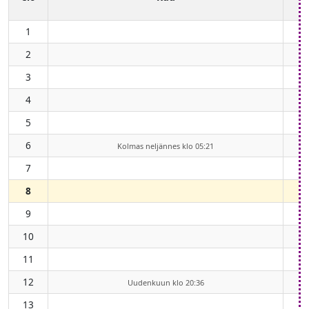
1
2
3
4
5
6
Kolmas neljännes klo 05:21
7
8
9
10
11
12
Uudenkuun klo 20:36
13