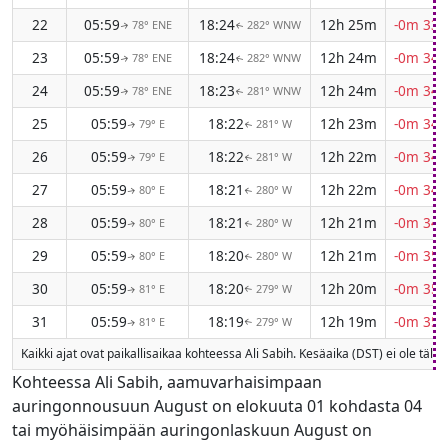
22
05:59
18:24
12h 25m
-0m 33s
78° ENE
282° WNW
↑
↑
23
05:59
18:24
12h 24m
-0m 34s
78° ENE
282° WNW
↑
↑
24
05:59
18:23
12h 24m
-0m 34s
78° ENE
281° WNW
↑
↑
25
05:59
18:22
12h 23m
-0m 34s
79° E
281° W
↑
↑
26
05:59
18:22
12h 22m
-0m 34s
79° E
281° W
↑
↑
27
05:59
18:21
12h 22m
-0m 34s
80° E
280° W
↑
↑
28
05:59
18:21
12h 21m
-0m 34s
80° E
280° W
↑
↑
29
05:59
18:20
12h 21m
-0m 35s
80° E
280° W
↑
↑
30
05:59
18:20
12h 20m
-0m 35s
81° E
279° W
↑
↑
31
05:59
18:19
12h 19m
-0m 35s
81° E
279° W
↑
↑
Kaikki ajat ovat paikallisaikaa kohteessa Ali Sabih. Kesäaika (DST) ei ole t
Kohteessa Ali Sabih, aamuvarhaisimpaan
auringonnousuun August on elokuuta 01 kohdasta 04
tai myöhäisimpään auringonlaskuun August on