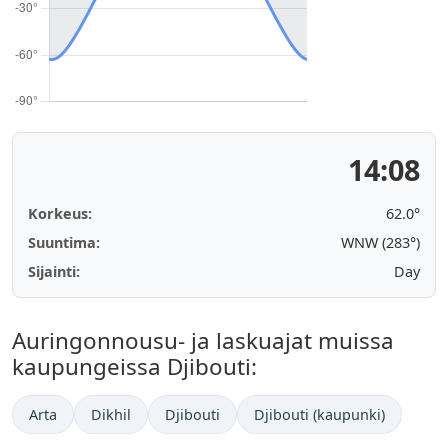
14:08
Korkeus:
62.0°
Suuntima:
WNW (283°)
Sijainti:
Day
Auringonnousu- ja laskuajat muissa
kaupungeissa Djibouti:
Arta
Dikhil
Djibouti
Djibouti (kaupunki)