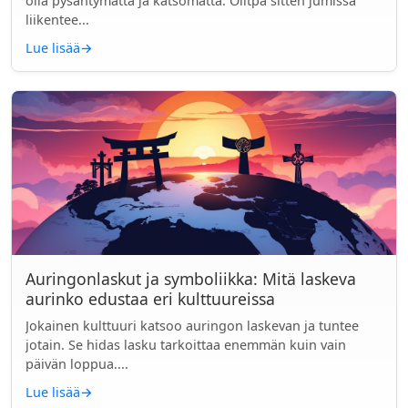
olla pysähtymättä ja katsomatta. Olitpa sitten jumissa
liikentee...
Lue lisää
→
Auringonlaskut ja symboliikka: Mitä laskeva
aurinko edustaa eri kulttuureissa
Jokainen kulttuuri katsoo auringon laskevan ja tuntee
jotain. Se hidas lasku tarkoittaa enemmän kuin vain
päivän loppua....
Lue lisää
→