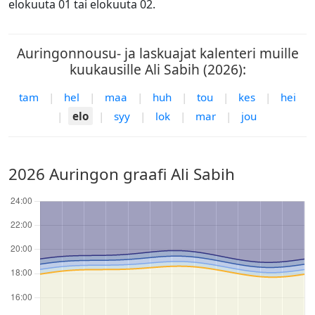
elokuuta 01 tai elokuuta 02.
Auringonnousu- ja laskuajat kalenteri muille
kuukausille Ali Sabih (2026):
tam
|
hel
|
maa
|
huh
|
tou
|
kes
|
hei
|
elo
|
syy
|
lok
|
mar
|
jou
2026 Auringon graafi Ali Sabih