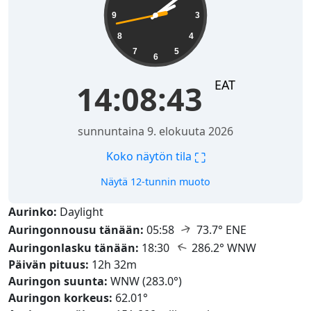
9
3
8
4
7
5
6
EAT
14:08:44
sunnuntaina 9. elokuuta 2026
⛶
Koko näytön tila
Näytä 12-tunnin muoto
Aurinko:
Daylight
↑
Auringonnousu tänään:
05:58
73.7° ENE
↑
Auringonlasku tänään:
18:30
286.2° WNW
Päivän pituus:
12h 32m
Auringon suunta:
WNW (283.0°)
Auringon korkeus:
62.01°