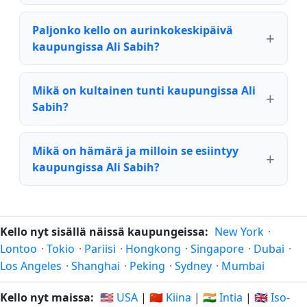
Paljonko kello on aurinkokeskipäivä
kaupungissa Ali Sabih?
Mikä on kultainen tunti kaupungissa Ali
Sabih?
Mikä on hämärä ja milloin se esiintyy
kaupungissa Ali Sabih?
Kello nyt sisällä näissä kaupungeissa:
New York
·
Lontoo
·
Tokio
·
Pariisi
·
Hongkong
·
Singapore
·
Dubai
·
Los Angeles
·
Shanghai
·
Peking
·
Sydney
·
Mumbai
Kello nyt maissa:
🇺🇸 USA
|
🇨🇳 Kiina
|
🇮🇳 Intia
|
🇬🇧 Iso-