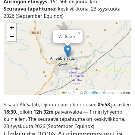
Auringon etäisyys:
151.666 miljoona km
Seuraava tapahtuma:
keskiviikkona, 23 syyskuuta
2026 (September Equinox)
+
×
−
Ali Sabih
Leaflet
|
©
OpenStreetMap
contributors
Sisään Ali Sabih, Djibouti aurinko nousee
05:58
ja laskee
18:30
, jolloin
12h 32m
päivänvaloa — 1 min lyhyempi
kuin eilen. The seuraava tapahtuma on keskiviikkona,
23 syyskuuta 2026 (September Equinox).
Elokuuta 2026
Auringonnousu ja