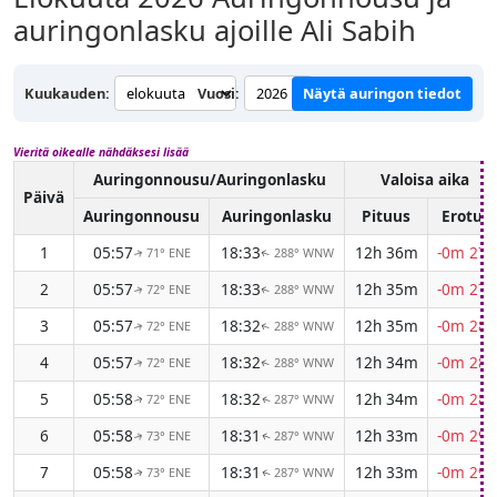
auringonlasku ajoille Ali Sabih
Kuukauden:
Vuosi:
Näytä auringon tiedot
Vieritä oikealle nähdäksesi lisää
Auringonnousu/Auringonlasku
Valoisa aika
Päivä
Auringonnousu
Auringonlasku
Pituus
Erotus
1
05:57
18:33
12h 36m
-0m 27s
71° ENE
288° WNW
↑
↑
2
05:57
18:33
12h 35m
-0m 27s
72° ENE
288° WNW
↑
↑
3
05:57
18:32
12h 35m
-0m 28s
72° ENE
288° WNW
↑
↑
4
05:57
18:32
12h 34m
-0m 28s
72° ENE
288° WNW
↑
↑
5
05:58
18:32
12h 34m
-0m 28s
72° ENE
287° WNW
↑
↑
6
05:58
18:31
12h 33m
-0m 29s
73° ENE
287° WNW
↑
↑
7
05:58
18:31
12h 33m
-0m 29s
73° ENE
287° WNW
↑
↑