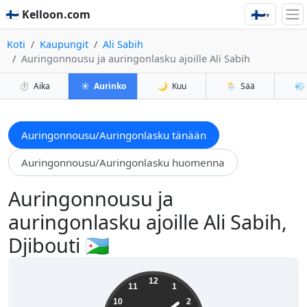
🇫🇮
🇫🇮 Kelloon.com
▾
Koti
Kaupungit
Ali Sabih
Auringonnousu ja auringonlasku ajoille Ali Sabih
⏱️
Aika
☀️
Aurinko
🌙
Kuu
🌦️
Sää
💨
Auringonnousu/Auringonlasku tänään
Auringonnousu/Auringonlasku huomenna
Auringonnousu ja
auringonlasku ajoille Ali Sabih,
Djibouti 🇩🇯
14:08:44
12
11
1
10
2