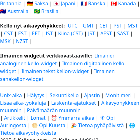
Britannia
|
🇩🇪 Saksa
|
🇯🇵 Japani
|
🇫🇷 Ranska
|
🇨🇦 Kanada
|
🇦🇺 Australia
|
🇧🇷 Brasilia
|
Kello nyt
aikavyöhykkeet
:
UTC
|
GMT
|
CET
|
PST
|
MST
|
CST
|
EST
|
EET
|
IST
|
Kiina (CST)
|
JST
|
AEST
|
SAST
|
MSK
|
NZST
|
Ilmainen
widgetit
verkkovastaaville:
Ilmainen
analoginen kello-widget
|
Ilmainen digitaalinen kello-
widget
|
Ilmainen tekstikellon-widget
|
Ilmainen
sanakellon-widget
Unix-aika
|
Hälytys
|
Sekuntikello
|
Ajastin
|
Monitimeri
|
Lisää aika-työkaluja
|
Laskenta-ajatukset
|
Aikavyöhykkeen
muunnin
|
Päivämäärän muunnin
|
Artikkelit
|
Lomat
|
⏰ Ymmärrä aikaa
|
☀️ Opi
Auringosta
|
🌕 Opi Kuusta
|
🎉 Tietoa pyhäpäivistä
|
🌐
Tietoa aikavyöhykkeistä