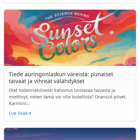
Tiede auringonlaskun väreistä: punaiset
taivaat ja vihreät välähdykset
Olet todennäköisesti katsonut loistavaa taivasta ja
miettinyt, miten tämä voi olla todellista? Oranssit pilvet.
Karmiini...
Lue lisää
→