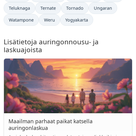
Teluknaga
Ternate
Tornado
Ungaran
Watampone
Weru
Yogyakarta
Lisätietoja auringonnousu- ja
laskuajoista
Maailman parhaat paikat katsella
auringonlaskua