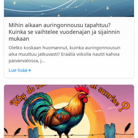
Mihin aikaan auringonnousu tapahtuu?
Kuinka se vaihtelee vuodenajan ja sijainnin
mukaan
Oletko koskaan huomannut, kuinka auringonnousun
aika muuttuu jatkuvasti? Eräällä viikolla nautit kahvia
päivänvalossa, j...
Lue lisää
→