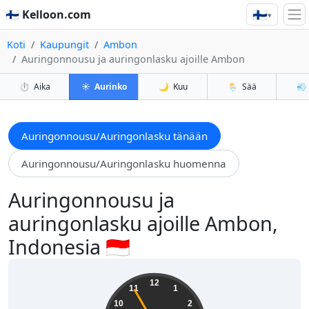
🇫🇮
🇫🇮 Kelloon.com
▾
Koti
Kaupungit
Ambon
Auringonnousu ja auringonlasku ajoille Ambon
⏱️
Aika
☀️
Aurinko
🌙
Kuu
🌦️
Sää
💨
Auringonnousu/Auringonlasku tänään
Auringonnousu/Auringonlasku huomenna
Auringonnousu ja
auringonlasku ajoille Ambon,
Indonesia 🇮🇩
17:16:57
12
11
1
10
2