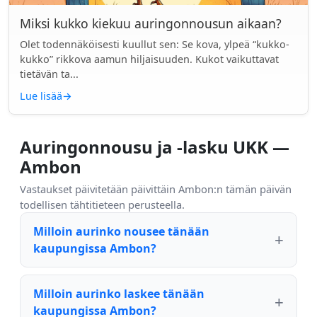
Miksi kukko kiekuu auringonnousun aikaan?
Olet todennäköisesti kuullut sen: Se kova, ylpeä “kukko-
kukko” rikkova aamun hiljaisuuden. Kukot vaikuttavat
tietävän ta...
Lue lisää
→
Auringonnousu ja -lasku UKK —
Ambon
Vastaukset päivitetään päivittäin Ambon:n tämän päivän
todellisen tähtitieteen perusteella.
Milloin aurinko nousee tänään
kaupungissa Ambon?
Milloin aurinko laskee tänään
kaupungissa Ambon?