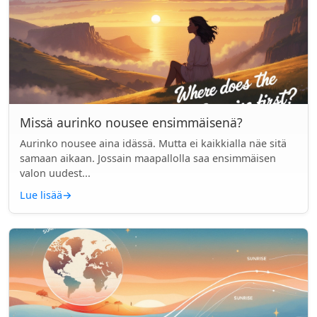
Missä aurinko nousee ensimmäisenä?
Aurinko nousee aina idässä. Mutta ei kaikkialla näe sitä
samaan aikaan. Jossain maapallolla saa ensimmäisen
valon uudest...
Lue lisää
→