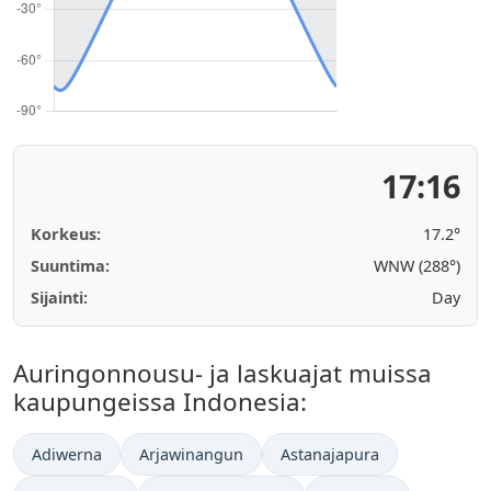
17:16
Korkeus:
17.2°
Suuntima:
WNW (288°)
Sijainti:
Day
Auringonnousu- ja laskuajat muissa
kaupungeissa Indonesia:
Adiwerna
Arjawinangun
Astanajapura