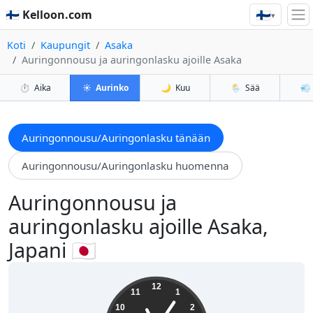
🇫🇮
🇫🇮 Kelloon.com
▾
Koti
Kaupungit
Asaka
Auringonnousu ja auringonlasku ajoille Asaka
⏱️
Aika
☀️
Aurinko
🌙
Kuu
🌦️
Sää
💨
Auringonnousu/Auringonlasku tänään
Auringonnousu/Auringonlasku huomenna
Auringonnousu ja
auringonlasku ajoille Asaka,
Japani 🇯🇵
11:05:40
12
11
1
10
2