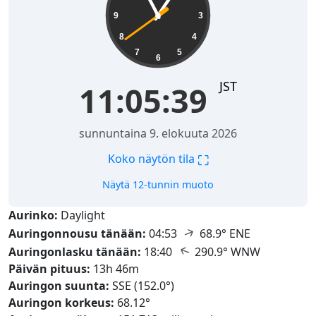
9
3
8
4
7
5
6
JST
11:05:40
sunnuntaina 9. elokuuta 2026
⛶
Koko näytön tila
Näytä 12-tunnin muoto
Aurinko:
Daylight
↑
Auringonnousu tänään:
04:53
68.9° ENE
↑
Auringonlasku tänään:
18:40
290.9° WNW
Päivän pituus:
13h 46m
Auringon suunta:
SSE (152.0°)
Auringon korkeus:
68.12°