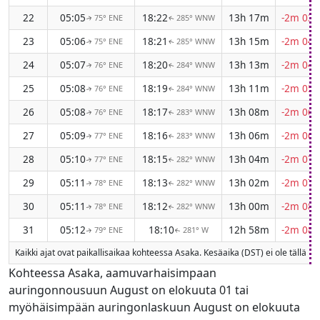
22
05:05
18:22
13h 17m
-2m 03s
75° ENE
285° WNW
↑
↑
23
05:06
18:21
13h 15m
-2m 04s
75° ENE
285° WNW
↑
↑
24
05:07
18:20
13h 13m
-2m 04s
76° ENE
284° WNW
↑
↑
25
05:08
18:19
13h 11m
-2m 05s
76° ENE
284° WNW
↑
↑
26
05:08
18:17
13h 08m
-2m 06s
76° ENE
283° WNW
↑
↑
27
05:09
18:16
13h 06m
-2m 06s
77° ENE
283° WNW
↑
↑
28
05:10
18:15
13h 04m
-2m 07s
77° ENE
282° WNW
↑
↑
29
05:11
18:13
13h 02m
-2m 07s
78° ENE
282° WNW
↑
↑
30
05:11
18:12
13h 00m
-2m 08s
78° ENE
282° WNW
↑
↑
31
05:12
18:10
12h 58m
-2m 08s
79° ENE
281° W
↑
↑
Kaikki ajat ovat paikallisaikaa kohteessa Asaka. Kesäaika (DST) ei ole tällä
Kohteessa Asaka, aamuvarhaisimpaan
auringonnousuun August on elokuuta 01 tai
myöhäisimpään auringonlaskuun August on elokuuta