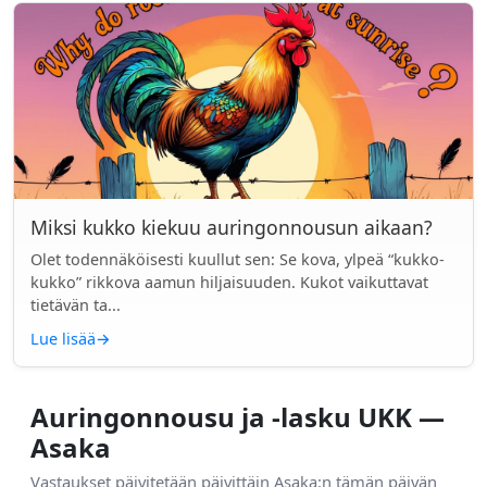
Miksi kukko kiekuu auringonnousun aikaan?
Olet todennäköisesti kuullut sen: Se kova, ylpeä “kukko-
kukko” rikkova aamun hiljaisuuden. Kukot vaikuttavat
tietävän ta...
Lue lisää
→
Auringonnousu ja -lasku UKK —
Asaka
Vastaukset päivitetään päivittäin Asaka:n tämän päivän