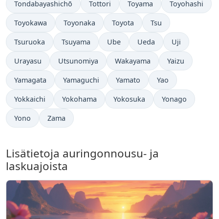
Tondabayashichō
Tottori
Toyama
Toyohashi
Toyokawa
Toyonaka
Toyota
Tsu
Tsuruoka
Tsuyama
Ube
Ueda
Uji
Urayasu
Utsunomiya
Wakayama
Yaizu
Yamagata
Yamaguchi
Yamato
Yao
Yokkaichi
Yokohama
Yokosuka
Yonago
Yono
Zama
Lisätietoja auringonnousu- ja
laskuajoista