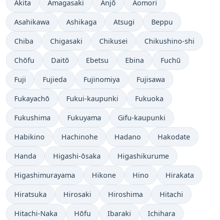
Akita
Amagasaki
Anjō
Aomori
Asahikawa
Ashikaga
Atsugi
Beppu
Chiba
Chigasaki
Chikusei
Chikushino-shi
Chōfu
Daitō
Ebetsu
Ebina
Fuchū
Fuji
Fujieda
Fujinomiya
Fujisawa
Fukayachō
Fukui-kaupunki
Fukuoka
Fukushima
Fukuyama
Gifu-kaupunki
Habikino
Hachinohe
Hadano
Hakodate
Handa
Higashi-ōsaka
Higashikurume
Higashimurayama
Hikone
Hino
Hirakata
Hiratsuka
Hirosaki
Hiroshima
Hitachi
Hitachi-Naka
Hōfu
Ibaraki
Ichihara