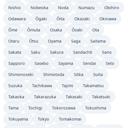
Nishio
Nobeoka
Noda
Numazu
Obihiro
Odawara
Ōgaki
Ōita
Okazaki
Okinawa
Ōme
Ōmuta
Osaka
Ōsaki
Ota
Otaru
Ōtsu
Oyama
Saga
Saitama
Sakata
Saku
Sakura
Sandachō
Sano
Sapporo
Sasebo
Sayama
Sendai
Seto
Shimonoseki
Shimotoda
Sōka
Suita
Suzuka
Tachikawa
Tajimi
Takamatsu
Takaoka
Takarazuka
Takasaki
Takatsuki
Tama
Tochigi
Tokorozawa
Tokushima
Tokuyama
Tokyo
Tomakomai