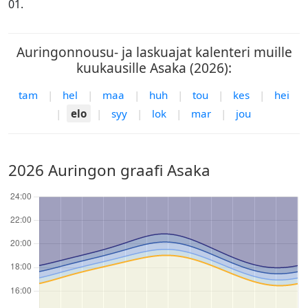
01.
Auringonnousu- ja laskuajat kalenteri muille
kuukausille Asaka (2026):
tam
|
hel
|
maa
|
huh
|
tou
|
kes
|
hei
|
elo
|
syy
|
lok
|
mar
|
jou
2026 Auringon graafi Asaka