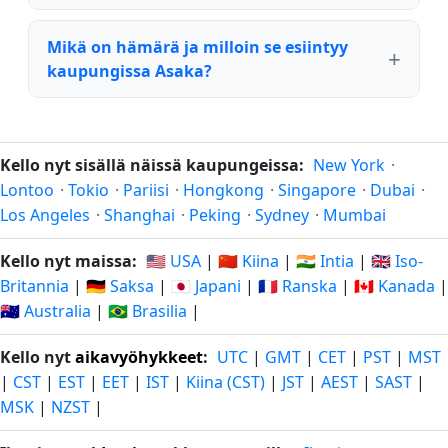
Mikä on hämärä ja milloin se esiintyy
kaupungissa Asaka?
Kello nyt sisällä näissä kaupungeissa:
New York
·
Lontoo
·
Tokio
·
Pariisi
·
Hongkong
·
Singapore
·
Dubai
·
Los Angeles
·
Shanghai
·
Peking
·
Sydney
·
Mumbai
Kello nyt maissa:
🇺🇸 USA
|
🇨🇳 Kiina
|
🇮🇳 Intia
|
🇬🇧 Iso-
Britannia
|
🇩🇪 Saksa
|
🇯🇵 Japani
|
🇫🇷 Ranska
|
🇨🇦 Kanada
|
🇦🇺 Australia
|
🇧🇷 Brasilia
|
Kello nyt
aikavyöhykkeet
:
UTC
|
GMT
|
CET
|
PST
|
MST
|
CST
|
EST
|
EET
|
IST
|
Kiina (CST)
|
JST
|
AEST
|
SAST
|
MSK
|
NZST
|