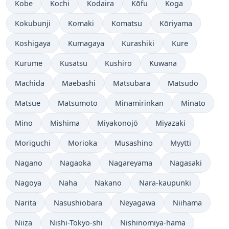
Kobe
Kochi
Kodaira
Kōfu
Koga
Kokubunji
Komaki
Komatsu
Kōriyama
Koshigaya
Kumagaya
Kurashiki
Kure
Kurume
Kusatsu
Kushiro
Kuwana
Machida
Maebashi
Matsubara
Matsudo
Matsue
Matsumoto
Minamirinkan
Minato
Mino
Mishima
Miyakonojō
Miyazaki
Moriguchi
Morioka
Musashino
Myytti
Nagano
Nagaoka
Nagareyama
Nagasaki
Nagoya
Naha
Nakano
Nara-kaupunki
Narita
Nasushiobara
Neyagawa
Niihama
Niiza
Nishi-Tokyo-shi
Nishinomiya-hama