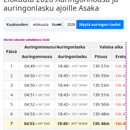
auringonlasku ajoille Asaka
Kuukauden:
Vuosi:
Näytä auringon tiedot
Vieritä oikealle nähdäksesi lisää
Auringonnousu/Auringonlasku
Valoisa aika
Päivä
Auringonnousu
Auringonlasku
Pituus
Erotus
1
04:49
18:46
13h 57m
-1m 39s
67° ENE
293° WNW
↑
↑
2
04:50
18:45
13h 55m
-1m 41s
67° ENE
293° WNW
↑
↑
3
04:50
18:44
13h 53m
-1m 42s
68° ENE
292° WNW
↑
↑
4
04:51
18:43
13h 51m
-1m 44s
68° ENE
292° WNW
↑
↑
5
04:52
18:42
13h 50m
-1m 45s
68° ENE
292° WNW
↑
↑
6
04:53
18:41
13h 48m
-1m 47s
68° ENE
291° WNW
↑
↑
7
04:53
18:40
13h 46m
-1m 48s
69° ENE
291° WNW
↑
↑