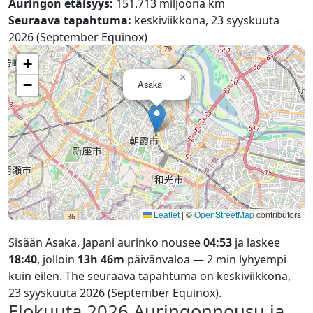
Auringon etäisyys:
151.713 miljoona km
Seuraava tapahtuma:
keskiviikkona, 23 syyskuuta
2026 (September Equinox)
+
×
−
Asaka
Leaflet
|
©
OpenStreetMap
contributors
Sisään Asaka, Japani aurinko nousee
04:53
ja laskee
18:40
, jolloin
13h 46m
päivänvaloa — 2 min lyhyempi
kuin eilen. The seuraava tapahtuma on keskiviikkona,
23 syyskuuta 2026 (September Equinox).
Elokuuta 2026
Auringonnousu ja