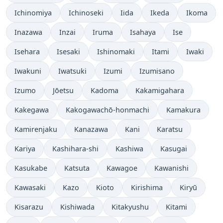
Ichinomiya
Ichinoseki
Iida
Ikeda
Ikoma
Inazawa
Inzai
Iruma
Isahaya
Ise
Isehara
Isesaki
Ishinomaki
Itami
Iwaki
Iwakuni
Iwatsuki
Izumi
Izumisano
Izumo
Jōetsu
Kadoma
Kakamigahara
Kakegawa
Kakogawachō-honmachi
Kamakura
Kamirenjaku
Kanazawa
Kani
Karatsu
Kariya
Kashihara-shi
Kashiwa
Kasugai
Kasukabe
Katsuta
Kawagoe
Kawanishi
Kawasaki
Kazo
Kioto
Kirishima
Kiryū
Kisarazu
Kishiwada
Kitakyushu
Kitami