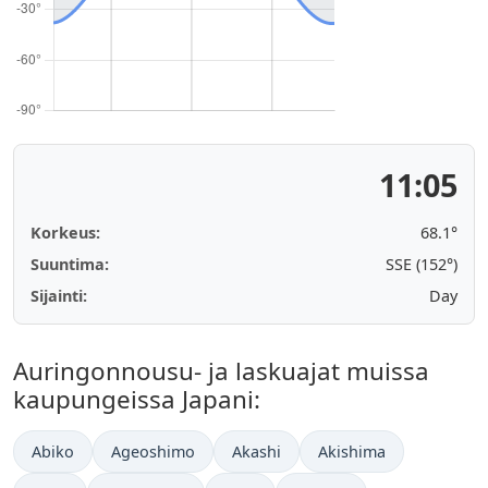
11:05
Korkeus:
68.1°
Suuntima:
SSE (152°)
Sijainti:
Day
Auringonnousu- ja laskuajat muissa
kaupungeissa Japani:
Abiko
Ageoshimo
Akashi
Akishima