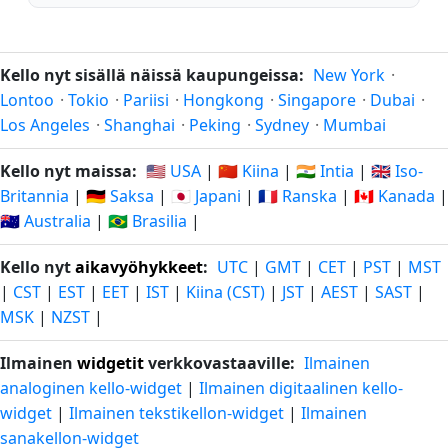
Kello nyt sisällä näissä kaupungeissa:
New York
·
Lontoo
·
Tokio
·
Pariisi
·
Hongkong
·
Singapore
·
Dubai
·
Los Angeles
·
Shanghai
·
Peking
·
Sydney
·
Mumbai
Kello nyt maissa:
🇺🇸 USA
|
🇨🇳 Kiina
|
🇮🇳 Intia
|
🇬🇧 Iso-
Britannia
|
🇩🇪 Saksa
|
🇯🇵 Japani
|
🇫🇷 Ranska
|
🇨🇦 Kanada
|
🇦🇺 Australia
|
🇧🇷 Brasilia
|
Kello nyt
aikavyöhykkeet
:
UTC
|
GMT
|
CET
|
PST
|
MST
|
CST
|
EST
|
EET
|
IST
|
Kiina (CST)
|
JST
|
AEST
|
SAST
|
MSK
|
NZST
|
Ilmainen
widgetit
verkkovastaaville:
Ilmainen
analoginen kello-widget
|
Ilmainen digitaalinen kello-
widget
|
Ilmainen tekstikellon-widget
|
Ilmainen
sanakellon-widget