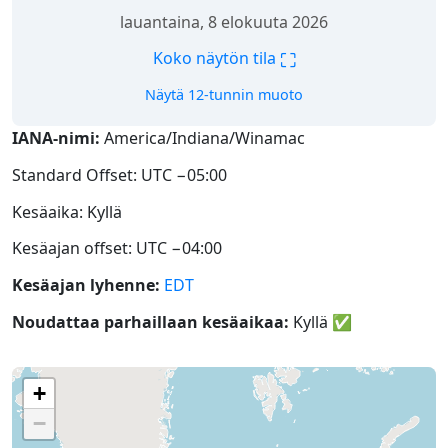
lauantaina, 8 elokuuta 2026
⛶
Koko näytön tila
Näytä 12-tunnin muoto
IANA-nimi:
America/Indiana/Winamac
Standard Offset: UTC −05:00
Kesäaika: Kyllä
Kesäajan offset: UTC −04:00
Kesäajan lyhenne:
EDT
Noudattaa parhaillaan kesäaikaa:
Kyllä
✅
+
−