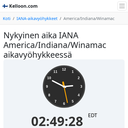
🇫🇮 Kelloon.com
Koti
IANA-aikavyöhykkeet
America/Indiana/Winamac
Nykyinen aika IANA
America/Indiana/Winamac
aikavyöhykkeessä
02:49:29
12
11
1
10
2
9
3
8
4
7
5
6
EDT
02:49:29