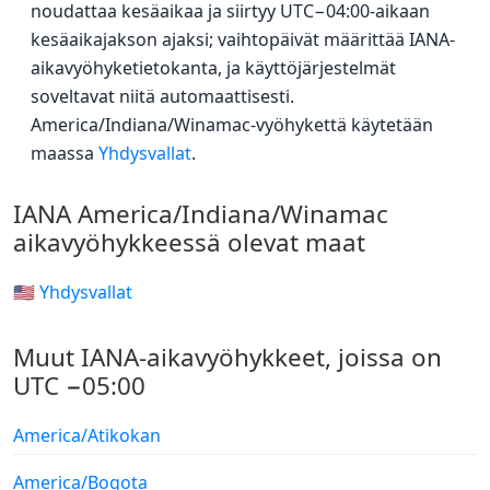
noudattaa kesäaikaa ja siirtyy UTC−04:00-aikaan
kesäaikajakson ajaksi; vaihtopäivät määrittää IANA-
aikavyöhyketietokanta, ja käyttöjärjestelmät
soveltavat niitä automaattisesti.
America/Indiana/Winamac-vyöhykettä käytetään
maassa
Yhdysvallat
.
IANA America/Indiana/Winamac
aikavyöhykkeessä olevat maat
🇺🇸 Yhdysvallat
Muut IANA-aikavyöhykkeet, joissa on
UTC −05:00
America/Atikokan
America/Bogota