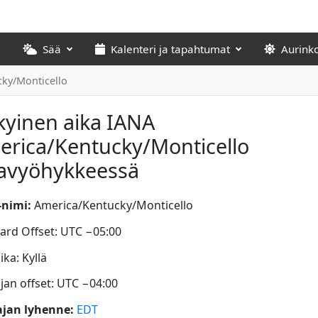
Sää
Kalenteri ja tapahtumat
Aurink
ky/Monticello
yinen aika IANA
rica/Kentucky/Monticello
kavyöhykkeessä
nimi:
America/Kentucky/Monticello
ard Offset: UTC −05:00
ka: Kyllä
jan offset: UTC −04:00
jan lyhenne:
EDT