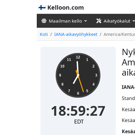
🇫🇮 Kelloon.com
Maailman kello
Aikatyökalut
Koti
IANA-aikavyöhykkeet
America/Kentuc
Nyk
18:59:27
12
Ame
11
1
10
2
ai
9
3
8
4
IANA-
7
5
6
Stand
18:59:27
Kesäai
Kesäa
EDT
Kesäa