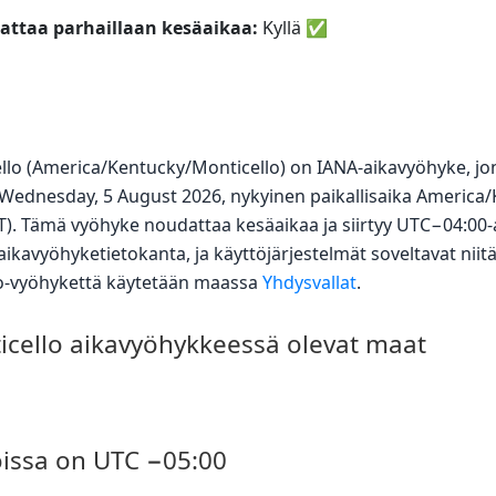
ttaa parhaillaan kesäaikaa:
Kyllä
✅
ello (America/Kentucky/Monticello) on IANA-aikavyöhyke, 
Wednesday, 5 August 2026, nykyinen paikallisaika America/
T). Tämä vyöhyke noudattaa kesäaikaa ja siirtyy UTC−04:00-
ikavyöhyketietokanta, ja käyttöjärjestelmät soveltavat niit
o-vyöhykettä käytetään maassa
Yhdysvallat
.
cello aikavyöhykkeessä olevat maat
oissa on UTC −05:00