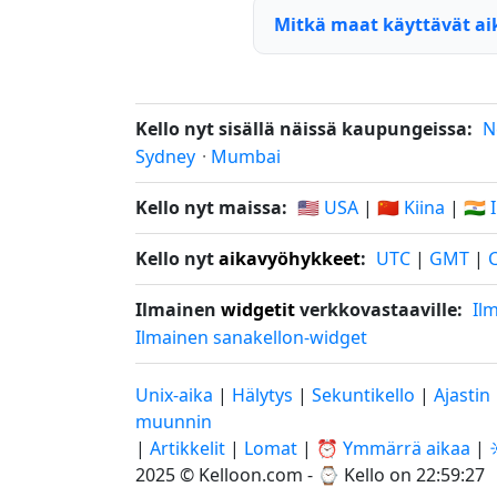
Mitkä maat käyttävät a
Kello nyt sisällä näissä kaupungeissa:
N
Sydney
·
Mumbai
Kello nyt maissa:
🇺🇸 USA
|
🇨🇳 Kiina
|
🇮🇳 
Kello nyt
aikavyöhykkeet
:
UTC
|
GMT
|
Ilmainen
widgetit
verkkovastaaville:
Il
Ilmainen sanakellon-widget
Unix-aika
|
Hälytys
|
Sekuntikello
|
Ajastin
muunnin
|
Artikkelit
|
Lomat
|
⏰ Ymmärrä aikaa
|
2025 © Kelloon.com - ⌚
Kello on 22:59:28