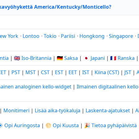
ikavyöhykettä America/Kentucky/Monticello?
ew York
·
Lontoo
·
Tokio
·
Pariisi
·
Hongkong
·
Singapore
·
Intia
|
🇬🇧 Iso-Britannia
|
🇩🇪 Saksa
|
🇯🇵 Japani
|
🇫🇷 Ranska
CET
|
PST
|
MST
|
CST
|
EST
|
EET
|
IST
|
Kiina (CST)
|
JST
|
mainen analoginen kello-widget
|
Ilmainen digitaalinen kell
|
Monitimeri
|
Lisää aika-työkaluja
|
Laskenta-ajatukset
|
A
☀️ Opi Auringosta
|
🌕 Opi Kuusta
|
🎉 Tietoa pyhäpäivistä