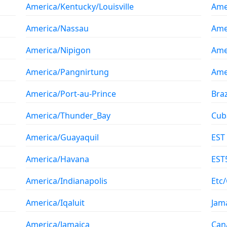
America/Kentucky/Louisville
Ame
America/Nassau
Ame
America/Nipigon
Ame
America/Pangnirtung
Ame
America/Port-au-Prince
Braz
America/Thunder_Bay
Cub
America/Guayaquil
EST
America/Havana
EST
America/Indianapolis
Etc
America/Iqaluit
Jam
America/Jamaica
Can