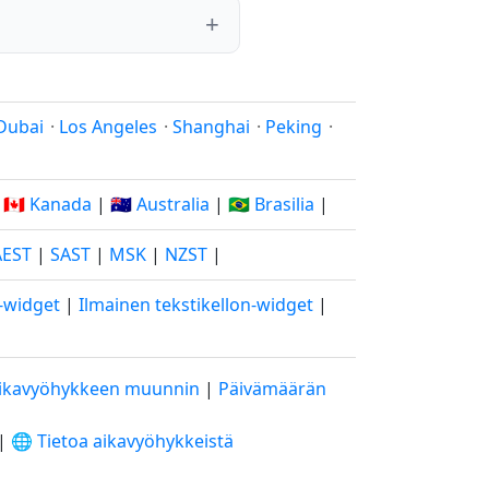
Dubai
·
Los Angeles
·
Shanghai
·
Peking
·
|
🇨🇦 Kanada
|
🇦🇺 Australia
|
🇧🇷 Brasilia
|
AEST
|
SAST
|
MSK
|
NZST
|
o-widget
|
Ilmainen tekstikellon-widget
|
ikavyöhykkeen muunnin
|
Päivämäärän
|
🌐 Tietoa aikavyöhykkeistä