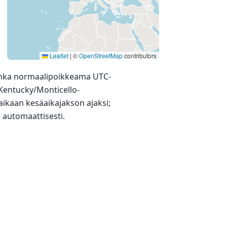
Leaflet
|
©
OpenStreetMap
contributors
jonka normaalipoikkeama UTC-
Kentucky/Monticello-
aikaan kesäaikajakson ajaksi;
ä automaattisesti.