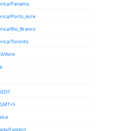
rica/Panama
rica/Porto_Acre
rica/Rio_Branco
rica/Toronto
il/Acre
a
5EDT
/GMT+5
aica
ada/Eastern