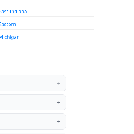
East-Indiana
Eastern
Michigan