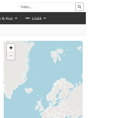
o & Kuu
Lisää
+
−