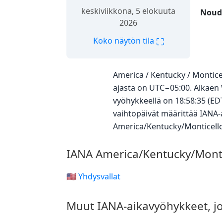
keskiviikkona, 5 elokuuta
Nouda
2026
⛶
Koko näytön tila
America / Kentucky / Montic
ajasta on UTC−05:00. Alkaen 
vyöhykkeellä on 18:58:35 (ED
vaihtopäivät määrittää IANA-a
America/Kentucky/Monticell
IANA America/Kentucky/Monti
🇺🇸 Yhdysvallat
Muut IANA-aikavyöhykkeet, j