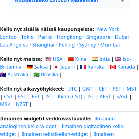
Kello nyt sisällä näissä kaupungeissa:
New York
·
Lontoo
·
Tokio
·
Pariisi
·
Hongkong
·
Singapore
·
Dubai
·
Los Angeles
·
Shanghai
·
Peking
·
Sydney
·
Mumbai
Kello nyt maissa:
🇺🇸 USA
|
🇨🇳 Kiina
|
🇮🇳 Intia
|
🇬🇧 Iso-
Britannia
|
🇩🇪 Saksa
|
🇯🇵 Japani
|
🇫🇷 Ranska
|
🇨🇦 Kanada
|
🇦🇺 Australia
|
🇧🇷 Brasilia
|
Kello nyt
aikavyöhykkeet
:
UTC
|
GMT
|
CET
|
PST
|
MST
|
CST
|
EST
|
EET
|
IST
|
Kiina (CST)
|
JST
|
AEST
|
SAST
|
MSK
|
NZST
|
Ilmainen
widgetit
verkkovastaaville:
Ilmainen
analoginen kello-widget
|
Ilmainen digitaalinen kello-
widget
|
Ilmainen tekstikellon-widget
|
Ilmainen