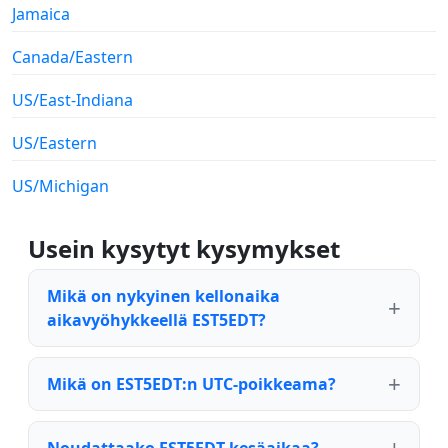
Jamaica
Canada/Eastern
US/East-Indiana
US/Eastern
US/Michigan
Usein kysytyt kysymykset
Mikä on nykyinen kellonaika
aikavyöhykkeellä EST5EDT?
Mikä on EST5EDT:n UTC-poikkeama?
Noudattaako EST5EDT kesäaikaa?