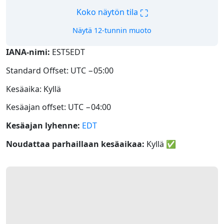
⛶
Koko näytön tila
Näytä 12-tunnin muoto
IANA-nimi:
EST5EDT
Standard Offset: UTC −05:00
Kesäaika: Kyllä
Kesäajan offset: UTC −04:00
Kesäajan lyhenne:
EDT
Noudattaa parhaillaan kesäaikaa:
Kyllä
✅