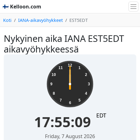
🇫🇮 Kelloon.com
Koti
IANA-aikavyöhykkeet
EST5EDT
Nykyinen aika IANA EST5EDT
aikavyöhykkeessä
12
11
1
10
2
9
3
8
4
7
5
6
EDT
17:55:09
Friday, 7 August 2026