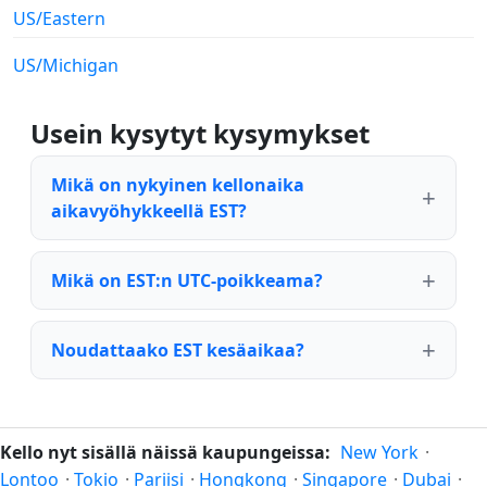
US/Eastern
US/Michigan
Usein kysytyt kysymykset
Mikä on nykyinen kellonaika
aikavyöhykkeellä EST?
Mikä on EST:n UTC-poikkeama?
Noudattaako EST kesäaikaa?
Kello nyt sisällä näissä kaupungeissa:
New York
·
Lontoo
·
Tokio
·
Pariisi
·
Hongkong
·
Singapore
·
Dubai
·