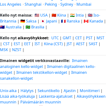
Los Angeles
·
Shanghai
·
Peking
·
Sydney
·
Mumbai
Kello nyt maissa:
🇺🇸 USA
|
🇨🇳 Kiina
|
🇮🇳 Intia
|
🇬🇧 Iso-
Britannia
|
🇩🇪 Saksa
|
🇯🇵 Japani
|
🇫🇷 Ranska
|
🇨🇦 Kanada
|
🇦🇺 Australia
|
🇧🇷 Brasilia
|
Kello nyt
aikavyöhykkeet
:
UTC
|
GMT
|
CET
|
PST
|
MST
|
CST
|
EST
|
EET
|
IST
|
Kiina (CST)
|
JST
|
AEST
|
SAST
|
MSK
|
NZST
|
Ilmainen
widgetit
verkkovastaaville:
Ilmainen
analoginen kello-widget
|
Ilmainen digitaalinen kello-
widget
|
Ilmainen tekstikellon-widget
|
Ilmainen
sanakellon-widget
Unix-aika
|
Hälytys
|
Sekuntikello
|
Ajastin
|
Monitimeri
|
Lisää aika-työkaluja
|
Laskenta-ajatukset
|
Aikavyöhykkeen
muunnin
|
Päivämäärän muunnin