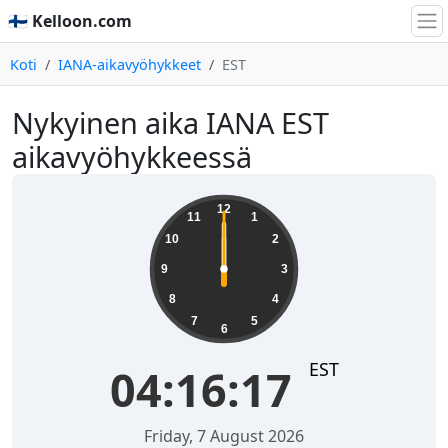
🇫🇮 Kelloon.com
Koti
IANA-aikavyöhykkeet
EST
Nykyinen aika IANA EST
aikavyöhykkeessä
12
11
1
10
2
9
3
8
4
7
5
6
EST
04:16:17
Friday, 7 August 2026