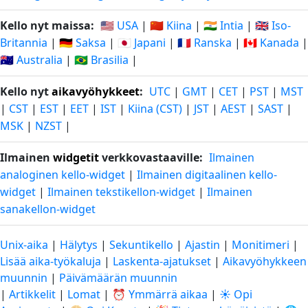
Kello nyt maissa:
🇺🇸 USA
|
🇨🇳 Kiina
|
🇮🇳 Intia
|
🇬🇧 Iso-
Britannia
|
🇩🇪 Saksa
|
🇯🇵 Japani
|
🇫🇷 Ranska
|
🇨🇦 Kanada
|
🇦🇺 Australia
|
🇧🇷 Brasilia
|
Kello nyt
aikavyöhykkeet
:
UTC
|
GMT
|
CET
|
PST
|
MST
|
CST
|
EST
|
EET
|
IST
|
Kiina (CST)
|
JST
|
AEST
|
SAST
|
MSK
|
NZST
|
Ilmainen
widgetit
verkkovastaaville:
Ilmainen
analoginen kello-widget
|
Ilmainen digitaalinen kello-
widget
|
Ilmainen tekstikellon-widget
|
Ilmainen
sanakellon-widget
Unix-aika
|
Hälytys
|
Sekuntikello
|
Ajastin
|
Monitimeri
|
Lisää aika-työkaluja
|
Laskenta-ajatukset
|
Aikavyöhykkeen
muunnin
|
Päivämäärän muunnin
|
Artikkelit
|
Lomat
|
⏰ Ymmärrä aikaa
|
☀️ Opi