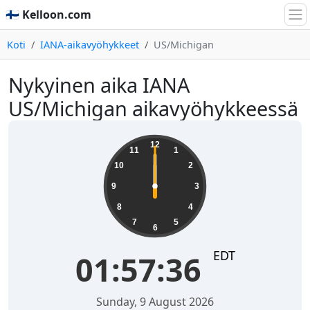
🇫🇮 Kelloon.com
Koti
IANA-aikavyöhykkeet
US/Michigan
Nykyinen aika IANA
US/Michigan aikavyöhykkeessä
12
11
1
10
2
9
3
8
4
7
5
6
EDT
01:57:36
Sunday, 9 August 2026