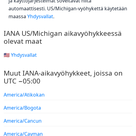
ja käyttöjärjestelmät soveltavat niitä
automaattisesti. US/Michigan-vyöhykettä käytetään
maassa
Yhdysvallat
.
IANA US/Michigan aikavyöhykkeessä
olevat maat
🇺🇸 Yhdysvallat
Muut IANA-aikavyöhykkeet, joissa on
UTC −05:00
America/Atikokan
America/Bogota
America/Cancun
America/Cayman