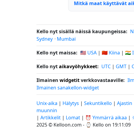
Mitkä maat käyttävät ai
Kello nyt sisällä näissä kaupungeissa:
N
Sydney
·
Mumbai
Kello nyt maissa:
🇺🇸 USA
|
🇨🇳 Kiina
|
🇮🇳 
Kello nyt
aikavyöhykkeet
:
UTC
|
GMT
|
Ilmainen
widgetit
verkkovastaaville:
Il
Ilmainen sanakellon-widget
Unix-aika
|
Hälytys
|
Sekuntikello
|
Ajastin
muunnin
|
Artikkelit
|
Lomat
|
⏰ Ymmärrä aikaa
|
2025 © Kelloon.com - ⌚
Kello on 19:11:09