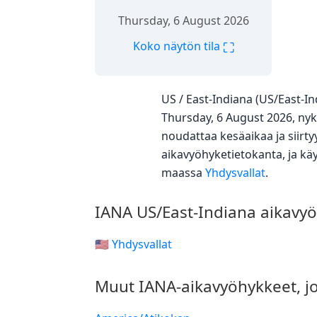
Thursday, 6 August 2026
⛶
Koko näytön tila
US / East-Indiana (US/East-
Thursday, 6 August 2026, nyk
noudattaa kesäaikaa ja siirt
aikavyöhyketietokanta, ja käy
maassa
Yhdysvallat
.
IANA US/East-Indiana aikavy
🇺🇸 Yhdysvallat
Muut IANA-aikavyöhykkeet, j