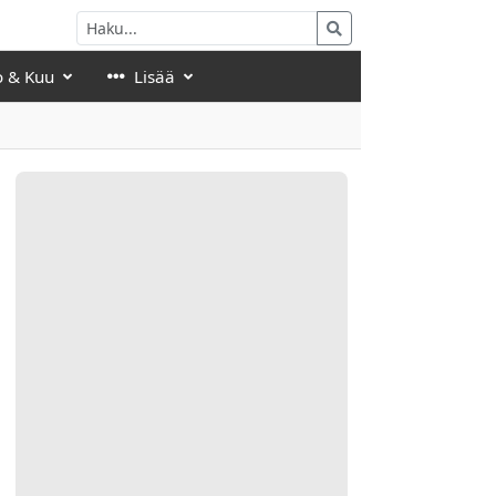
o & Kuu
Lisää