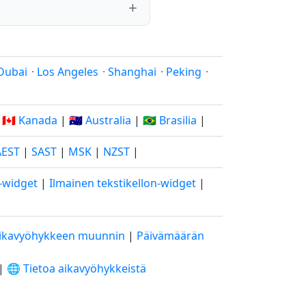
Dubai
·
Los Angeles
·
Shanghai
·
Peking
·
|
🇨🇦 Kanada
|
🇦🇺 Australia
|
🇧🇷 Brasilia
|
AEST
|
SAST
|
MSK
|
NZST
|
o-widget
|
Ilmainen tekstikellon-widget
|
ikavyöhykkeen muunnin
|
Päivämäärän
|
🌐 Tietoa aikavyöhykkeistä