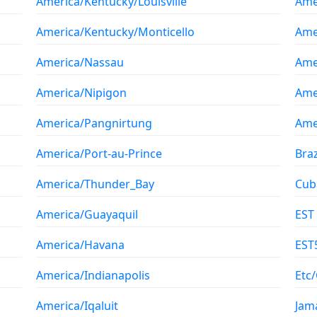
America/Kentucky/Louisville
Ame
America/Kentucky/Monticello
Ame
America/Nassau
Ame
America/Nipigon
Ame
America/Pangnirtung
Ame
America/Port-au-Prince
Braz
America/Thunder_Bay
Cub
America/Guayaquil
EST
America/Havana
EST
America/Indianapolis
Etc
America/Iqaluit
Jam