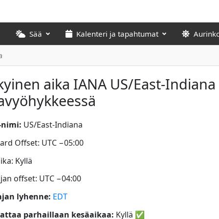
Sää
Kalenteri ja tapahtumat
Aurink
a
yinen aika IANA US/East-Indiana
kavyöhykkeessä
nimi:
US/East-Indiana
ard Offset: UTC −05:00
ka: Kyllä
jan offset: UTC −04:00
jan lyhenne:
EDT
ttaa parhaillaan kesäaikaa:
Kyllä
✅