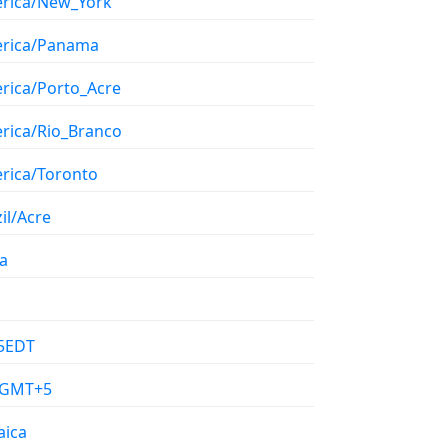
rica/New_York
rica/Panama
rica/Porto_Acre
rica/Rio_Branco
rica/Toronto
il/Acre
a
5EDT
/GMT+5
aica