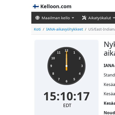
🇫🇮 Kelloon.com
Maailman kello
Aikatyökalut
Koti
IANA-aikavyöhykkeet
US/East-Indian
Nyk
ai
12
11
1
10
2
IANA-
9
3
8
4
Stand
7
5
6
Kesäai
15:10:17
Kesäa
Kesäa
EDT
Nouda