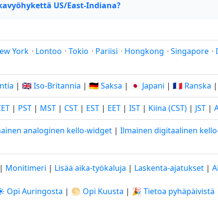
kavyöhykettä US/East-Indiana?
ew York
·
Lontoo
·
Tokio
·
Pariisi
·
Hongkong
·
Singapore
·
Intia
|
🇬🇧 Iso-Britannia
|
🇩🇪 Saksa
|
🇯🇵 Japani
|
🇫🇷 Ranska
CET
|
PST
|
MST
|
CST
|
EST
|
EET
|
IST
|
Kiina (CST)
|
JST
|
mainen analoginen kello-widget
|
Ilmainen digitaalinen kell
|
Monitimeri
|
Lisää aika-työkaluja
|
Laskenta-ajatukset
|
A
☀️ Opi Auringosta
|
🌕 Opi Kuusta
|
🎉 Tietoa pyhäpäivistä