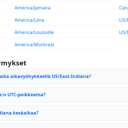
America/Jamaica
Can
America/Lima
US/
America/Louisville
US/
America/Montreal
symykset
aika aikavyöhykkeellä US/East-Indiana?
na:n UTC-poikkeama?
diana kesäaikaa?