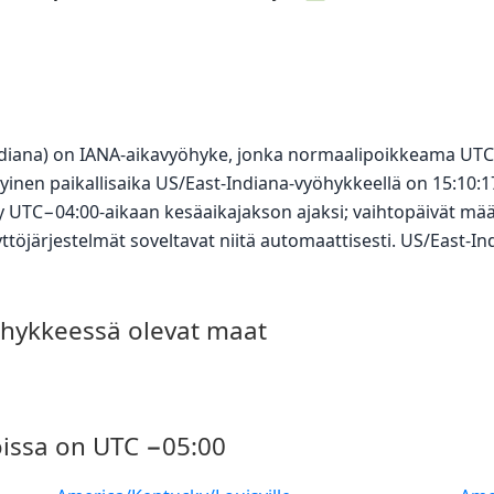
Indiana) on IANA-aikavyöhyke, jonka normaalipoikkeama UTC
yinen paikallisaika US/East-Indiana-vyöhykkeellä on 15:10:
yy UTC−04:00-aikaan kesäaikajakson ajaksi; vaihtopäivät mää
ttöjärjestelmät soveltavat niitä automaattisesti. US/East-I
öhykkeessä olevat maat
oissa on UTC −05:00