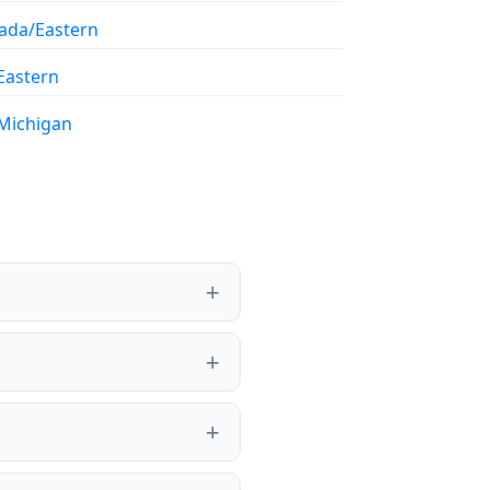
ada/Eastern
Eastern
Michigan