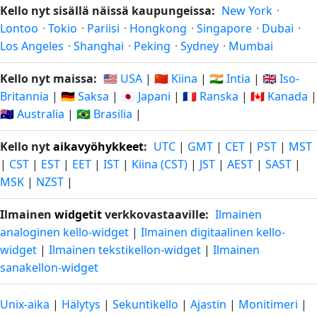
Kello nyt sisällä näissä kaupungeissa:
New York
·
Lontoo
·
Tokio
·
Pariisi
·
Hongkong
·
Singapore
·
Dubai
·
Los Angeles
·
Shanghai
·
Peking
·
Sydney
·
Mumbai
Kello nyt maissa:
🇺🇸 USA
|
🇨🇳 Kiina
|
🇮🇳 Intia
|
🇬🇧 Iso-
Britannia
|
🇩🇪 Saksa
|
🇯🇵 Japani
|
🇫🇷 Ranska
|
🇨🇦 Kanada
|
🇦🇺 Australia
|
🇧🇷 Brasilia
|
Kello nyt
aikavyöhykkeet
:
UTC
|
GMT
|
CET
|
PST
|
MST
|
CST
|
EST
|
EET
|
IST
|
Kiina (CST)
|
JST
|
AEST
|
SAST
|
MSK
|
NZST
|
Ilmainen
widgetit
verkkovastaaville:
Ilmainen
analoginen kello-widget
|
Ilmainen digitaalinen kello-
widget
|
Ilmainen tekstikellon-widget
|
Ilmainen
sanakellon-widget
Unix-aika
|
Hälytys
|
Sekuntikello
|
Ajastin
|
Monitimeri
|