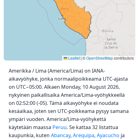
Leaflet
|
©
OpenStreetMap
contributors
Amerikka / Lima (America/Lima) on IANA-
aikavyöhyke, jonka normaalipoikkeama UTC-ajasta
on UTC−05:00. Alkaen Monday, 10 August 2026,
nykyinen paikallisaika America/Lima-vyöhykkeellä
on 02:52:00 (-05). Tämä aikavyöhyke ei noudata
kesäaikaa, joten sen UTC-poikkeama pysyy samana
ympäri vuoden. America/Lima-vyöhykettä
käytetään maassa
Peruu
. Se kattaa 32 listattua
kaupunkia, kuten
Abancay
,
Arequipa
,
Ayacucho
ja