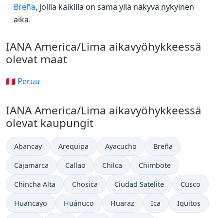
Breña
, joilla kaikilla on sama yllä näkyvä nykyinen
aika.
IANA America/Lima aikavyöhykkeessä
olevat maat
🇵🇪 Peruu
IANA America/Lima aikavyöhykkeessä
olevat kaupungit
Abancay
Arequipa
Ayacucho
Breña
Cajamarca
Callao
Chilca
Chimbote
Chincha Alta
Chosica
Ciudad Satelite
Cusco
Huancayo
Huánuco
Huaraz
Ica
Iquitos