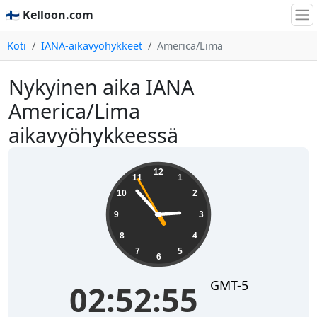
🇫🇮 Kelloon.com
Koti
IANA-aikavyöhykkeet
America/Lima
Nykyinen aika IANA
America/Lima
aikavyöhykkeessä
02:52:56
12
11
1
10
2
9
3
8
4
7
5
6
GMT-5
02:52:56